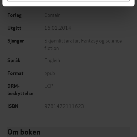
Jo Walton
(forfatter)
Forfattere
Corsair
Forlag
16.01.2014
Utgitt
Skjønnlitteratur
,
Fantasy og science
Sjanger
fiction
English
Språk
epub
Format
LCP
DRM-
beskyttelse
9781472111623
ISBN
Om boken