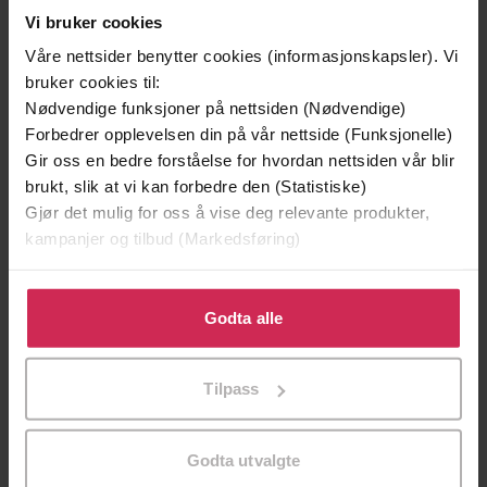
Vi bruker cookies
Våre nettsider benytter cookies (informasjonskapsler). Vi
bruker cookies til:
Nødvendige funksjoner på nettsiden (Nødvendige)
Forbedrer opplevelsen din på vår nettside (Funksjonelle)
Gir oss en bedre forståelse for hvordan nettsiden vår blir
brukt, slik at vi kan forbedre den (Statistiske)
Gjør det mulig for oss å vise deg relevante produkter,
129,-
129,-
kampanjer og tilbud (Markedsføring)
Minnesota
Utskudd
Jo Nesbø
Jørn Lier Horst
Klikk på «Godta alle» for å gi oss ditt samtykke til å
EBOK
EBOK
bruke cookies for alle disse formålene. Du kan også
Godta alle
tilpasse ditt samtykke til spesifikke formål ved å klikke
på «Tilpass». Du kan når som helst trekke tilbake eller
Tilpass
endre ditt samtykke.
Re-Reading the Classics of Fantasy and
Undertittel
SF
Godta utvalgte