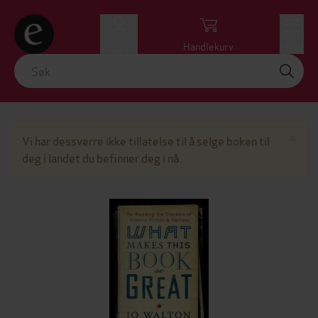
Logg inn
Handlekurv
Meny
Lu
×
Vi har dessverre ikke tillatelse til å selge boken til
deg i landet du befinner deg i nå.