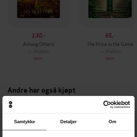
130,-
65,-
Among Others
The Prize in the Game
Jo Walton
Jo Walton
EBOK
EBOK
Andre har også kjøpt
Premium
Premium
Vinner av Rivertonprisen
Første gang på tilbud
Samtykke
Detaljer
Om