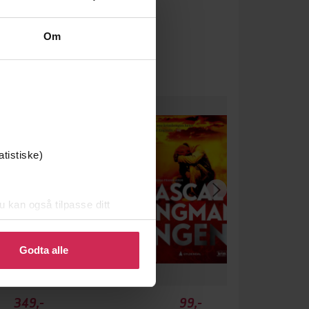
Om
atistiske)
u kan også tilpasse ditt
 eller endre ditt samtykke.
Godta alle
349,-
99,-