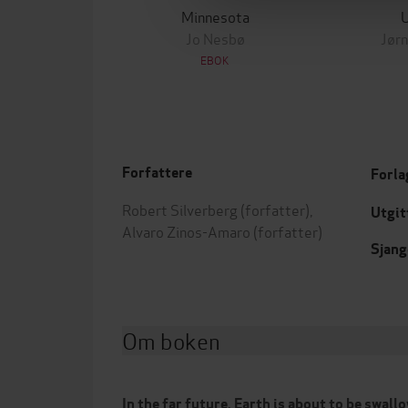
Minnesota
Jo Nesbø
Jørn
EBOK
Forfattere
Forla
Robert Silverberg
(forfatter),
Utgit
Alvaro Zinos-Amaro
(forfatter)
Sjang
Om boken
In the far future, Earth is about to be swallo