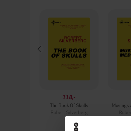
118,-
The Book Of Skulls
Musings 
Robert Silverberg
Rober
EBOK