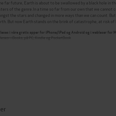
the far future, Earth is about to be swallowed by a black hole in 
ters of the genre.In a time so far from our own that we cannot 
ngst the stars and changed in more ways than we can count. But 
arth. But now Earth stands on the brink of catastrophe, at risk o
leses i våre gratis apper for iPhone/iPad og Android og i webleser for
leses i iBooks, på PC, Kindle og PocketBook
ter