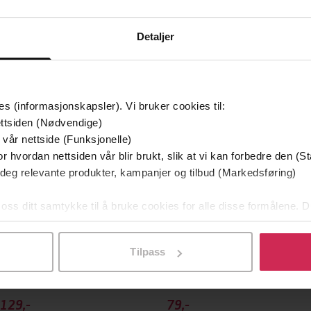
Detaljer
mium
Premium
es (informasjonskapsler). Vi bruker cookies til:
g på tilbud
ttsiden (Nødvendige)
 vår nettside (Funksjonelle)
r hvordan nettsiden vår blir brukt, slik at vi kan forbedre den (St
 deg relevante produkter, kampanjer og tilbud (Markedsføring)
 oss ditt samtykke til å bruke cookies for alle disse formålene. D
l ved å klikke på «Tilpass». Du kan når som helst trekke tilbake
Tilpass
129,-
79,-