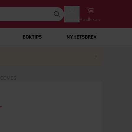
Logg inn
Handlekurv
BOKTIPS
NYHETSBREV
Lukk
×
T COMES