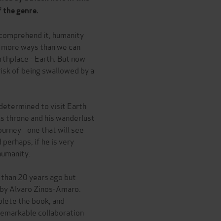
 the genre.
 comprehend it, humanity
n more ways than we can
rthplace - Earth. But now
risk of being swallowed by a
 determined to visit Earth
is throne and his wanderlust
urney - one that will see
 perhaps, if he is very
humanity.
 than 20 years ago but
 by Alvaro Zinos-Amaro.
lete the book, and
 remarkable collaboration