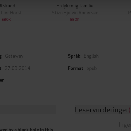
Utskudd
En lykkelig familie
 Lier Horst
Stian Hjelvin Andersen
P
EBOK
EBOK
Gateway
English
g
Språk
27.03.2014
epub
t
Format
er
Leservurderinger
(
Inge
wed by a black hole in this