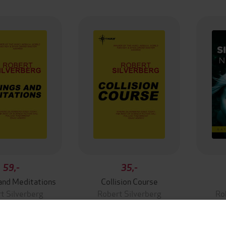
59,-
35,-
and Meditations
Collision Course
t Silverberg
Robert Silverberg
Ro
EBOK
EBOK