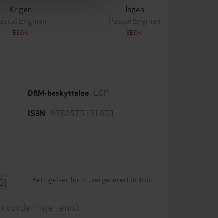
Krigen
Ingen
ascal Engman
Pascal Engman
EBOK
EBOK
LCP
DRM-beskyttelse
9780575131903
ISBN
Betingelser for brukergenerert innhold
0)
n vurderinger ennå