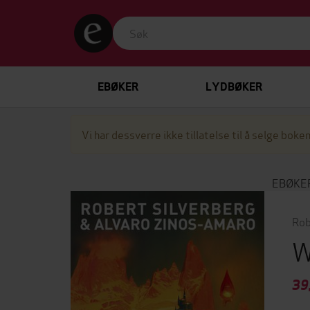
EBØKER
LYDBØKER
Vi har dessverre ikke tillatelse til å selge boken
EBØKE
Rob
W
39