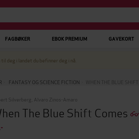
FAGBØKER
EBOK PREMIUM
GAVEKORT
 til deg i landet du befinner deg i nå.
R
FANTASY OG SCIENCE FICTION
WHEN THE BLUE SHIF
ert Silverberg
,
Alvaro Zinos-Amaro
hen The Blue Shift Comes
,-