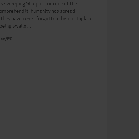
this sweeping SF epic from one of the
comprehend it, humanity has spread
they have never forgotten their birthplace
f being swallo…
 Mac/PC