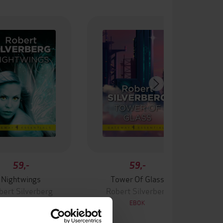
59,-
59,-
Nightwings
Tower Of Glass
bert Silverberg
Robert Silverberg
EBOK
EBOK