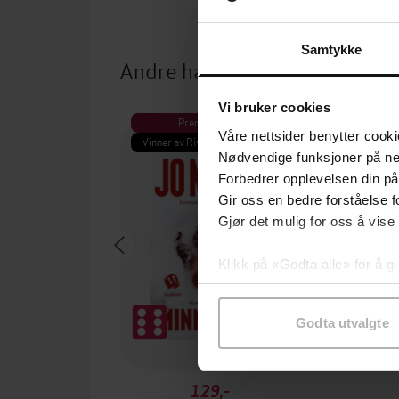
Samtykke
Andre har også kjøpt
Vi bruker cookies
Premium
Pre
Våre nettsider benytter cooki
Vinner av Rivertonprisen
Første gan
Nødvendige funksjoner på ne
Forbedrer opplevelsen din på
Gir oss en bedre forståelse fo
Gjør det mulig for oss å vise
Klikk på «Godta alle» for å gi
samtykke til spesifikke formå
Godta utvalgte
129,-