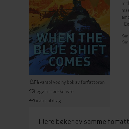
In 
mas
amo
- E
Kan 
Kan 
Få varsel ved ny bok av forfatteren
Legg til i ønskeliste
Gratis utdrag
Flere bøker av samme forfat