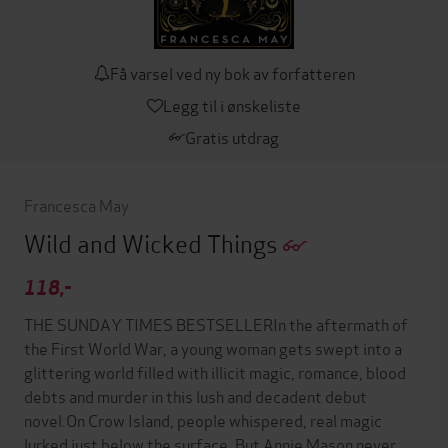
Få varsel ved ny bok av forfatteren
Legg til i ønskeliste
Gratis utdrag
Francesca May
Wild and Wicked Things
118,-
THE SUNDAY TIMES BESTSELLERIn the aftermath of
the First World War, a young woman gets swept into a
glittering world filled with illicit magic, romance, blood
debts and murder in this lush and decadent debut
novel.On Crow Island, people whispered, real magic
lurked just below the surface. But Annie Mason never