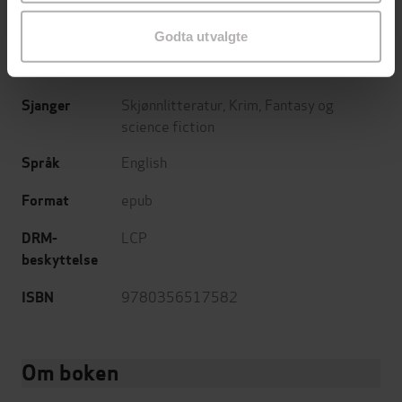
Orbit
Forlag
Godta utvalgte
29.03.2022
Utgitt
Skjønnlitteratur
,
Krim
,
Fantasy og
Sjanger
science fiction
English
Språk
epub
Format
LCP
DRM-
beskyttelse
9780356517582
ISBN
Om boken