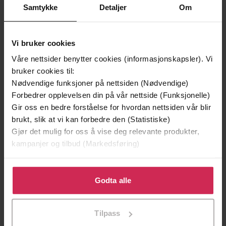
Samtykke
Detaljer
Om
Vi bruker cookies
Våre nettsider benytter cookies (informasjonskapsler). Vi
bruker cookies til:
Nødvendige funksjoner på nettsiden (Nødvendige)
Forbedrer opplevelsen din på vår nettside (Funksjonelle)
199,-
349,-
Gir oss en bedre forståelse for hvordan nettsiden vår blir
Minnesota
Utskudd
brukt, slik at vi kan forbedre den (Statistiske)
Jo Nesbø
Jørn Lier Horst
Gjør det mulig for oss å vise deg relevante produkter,
kampanjer og tilbud (Markedsføring)
EBOK
EBOK
Klikk på «Godta alle» for å gi oss ditt samtykke til å
bruke cookies for alle disse formålene. Du kan også
Godta alle
tilpasse ditt samtykke til spesifikke formål ved å klikke
The Instant Sunday Times Bestseller
Undertittel
på «Tilpass». Du kan når som helst trekke tilbake eller
Tilpass
endre ditt samtykke.
Francesca May
(forfatter)
Forfattere