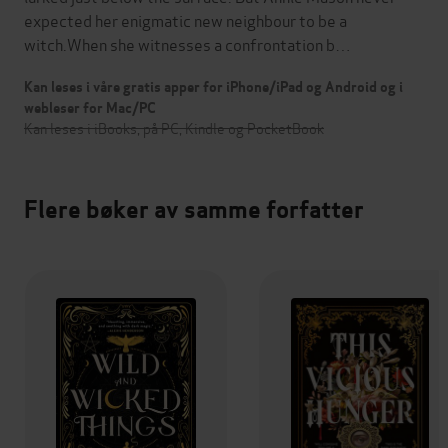
expected her enigmatic new neighbour to be a
witch.When she witnesses a confrontation b…
Kan leses i våre gratis apper for iPhone/iPad og Android og i
webleser for Mac/PC
Kan leses i iBooks, på PC, Kindle og PocketBook
Flere bøker av samme forfatter