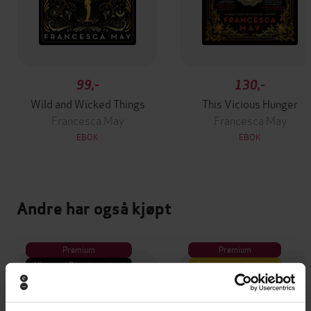
99,-
130,-
Wild and Wicked Things
This Vicious Hunger
Francesca May
Francesca May
EBOK
EBOK
Andre har også kjøpt
Premium
Premium
Vinner av Rivertonprisen
Første gang på tilbud