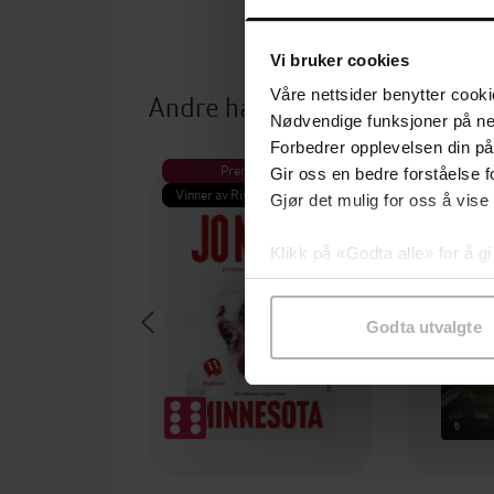
Vi bruker cookies
Våre nettsider benytter cooki
Andre har også kjøpt
Nødvendige funksjoner på ne
Forbedrer opplevelsen din på
Premium
Pre
Gir oss en bedre forståelse fo
Vinner av Rivertonprisen
Første gan
Gjør det mulig for oss å vise
Klikk på «Godta alle» for å gi
samtykke til spesifikke formå
Godta utvalgte