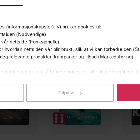
es (informasjonskapsler). Vi bruker cookies til:
ttsiden (Nødvendige)
 vår nettside (Funksjonelle)
mium
Premium
r hvordan nettsiden vår blir brukt, slik at vi kan forbedre den (St
g på tilbud
 deg relevante produkter, kampanjer og tilbud (Markedsføring)
 oss ditt samtykke til å bruke cookies for alle disse formålene. D
l ved å klikke på «Tilpass». Du kan når som helst trekke tilbake
Tilpass