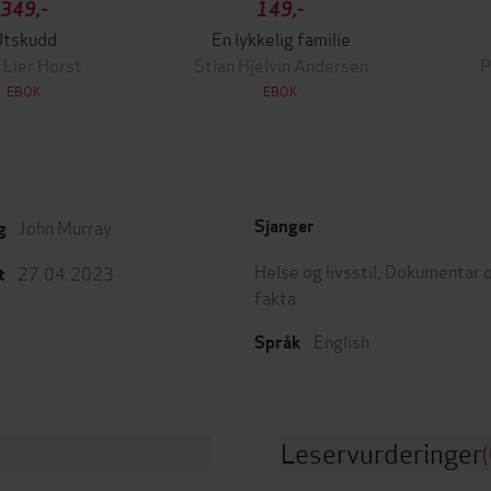
349,-
149,-
Utskudd
En lykkelig familie
 Lier Horst
Stian Hjelvin Andersen
P
EBOK
EBOK
John Murray
Sjanger
g
Helse og livsstil
,
Dokumentar 
27.04.2023
t
fakta
English
Språk
Leservurderinger
(