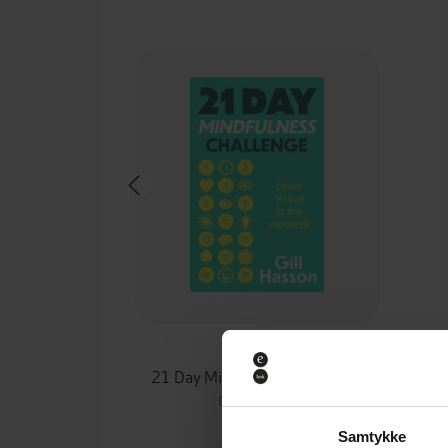
130,-
21 Day Mindfulness Challenge
Gill Hasson
EBOK
Samtykke