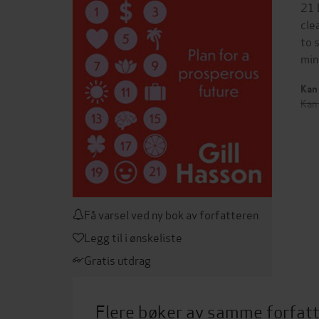
21 
cle
to 
min
Kan 
Kan 
Få varsel ved ny bok av forfatteren
Legg til i ønskeliste
Gratis utdrag
Flere bøker av samme forfat