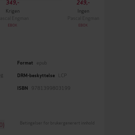
349,-
249,-
Krigen
Ingen
ascal Engman
Pascal Engman
EBOK
EBOK
epub
Format
og
LCP
DRM-beskyttelse
9781399803199
ISBN
Betingelser for brukergenerert innhold
0)