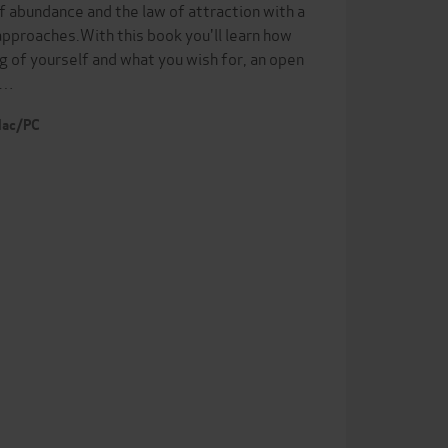
abundance and the law of attraction with a
approaches.With this book you'll learn how
ng of yourself and what you wish for, an open
nd…
 Mac/PC