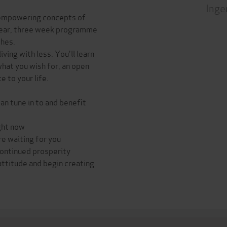
Inge
empowering concepts of
clear, three week programme
ches.
iving with less. You'll learn
hat you wish for, an open
e to your life.
an tune in to and benefit
ight now
re waiting for you
continued prosperity
attitude and begin creating