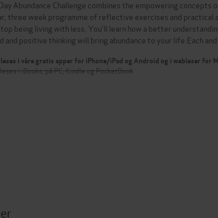
Day Abundance Challenge combines the empowering concepts of 
ar, three week programme of reflective exercises and practical 
stop being living with less. You'll learn how a better understandi
d and positive thinking will bring abundance to your life.Each a
leses i våre gratis apper for iPhone/iPad og Android og i webleser for
leses i iBooks, på PC, Kindle og PocketBook
ter