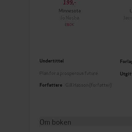
199,-
Minnesota
Jo Nesbø
Jørn
EBOK
Undertittel
Forla
Plan for a prosperous future
Utgit
Gill Hasson
(forfatter)
Forfattere
Om boken