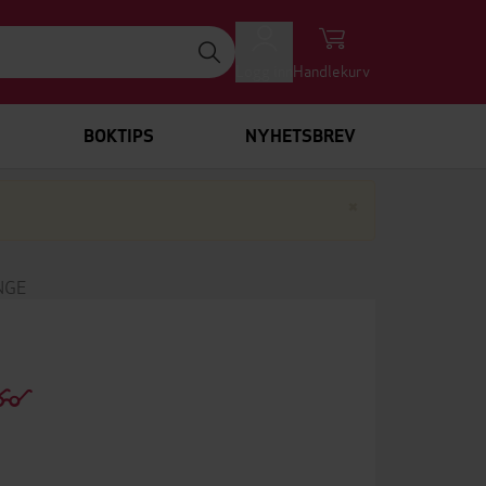
Logg inn
Handlekurv
BOKTIPS
NYHETSBREV
Lukk
×
NGE