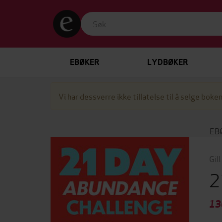
EBØKER
LYDBØKER
Vi har dessverre ikke tillatelse til å selge boken
EB
Gil
2
13