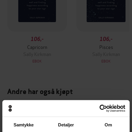
106,-
106,-
Capricorn
Pisces
Sally Kirkman
Sally Kirkman
EBOK
EBOK
Andre har også kjøpt
Premium
Premium
Vinner av Rivertonprisen
Første gang på tilbud
Samtykke
Detaljer
Om