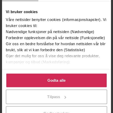
Vi bruker cookies
Våre nettsider benytter cookies (informasjonskapsler). Vi
bruker cookies til:
Nødvendige funksjoner på nettsiden (Nødvendige)
Forbedrer opplevelsen din på vår nettside (Funksjonelle)
Gir oss en bedre forståelse for hvordan nettsiden vår blir
brukt, slik at vi kan forbedre den (Statistiske)
129,-
129,-
Gjør det mulig for oss å vise deg relevante produkter,
kampanjer og tilbud (Markedsføring)
Minnesota
Utskudd
Jo Nesbø
Jørn Lier Horst
Klikk på «Godta alle» for å gi oss ditt samtykke til å
EBOK
EBOK
bruke cookies for alle disse formålene. Du kan også
Godta alle
tilpasse ditt samtykke til spesifikke formål ved å klikke
på «Tilpass». Du kan når som helst trekke tilbake eller
Tilpass
endre ditt samtykke.
The Art of Living Well and Finding
Undertittel
Happiness According to Your Star Sign