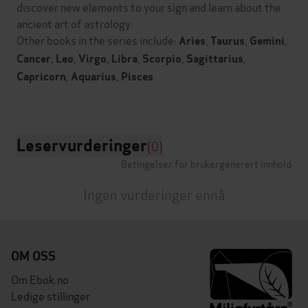
discover new elements to your sign and learn about the
ancient art of astrology.
Other books in the series include:
,
,
,
Aries
Taurus
Gemini
,
,
,
,
,
,
Cancer
Leo
Virgo
Libra
Scorpio
Sagittarius
,
,
Capricorn
Aquarius
Pisces
Leservurderinger
(0)
Betingelser for brukergenerert innhold
Ingen vurderinger ennå
OM OSS
Om Ebok.no
Ledige stillinger