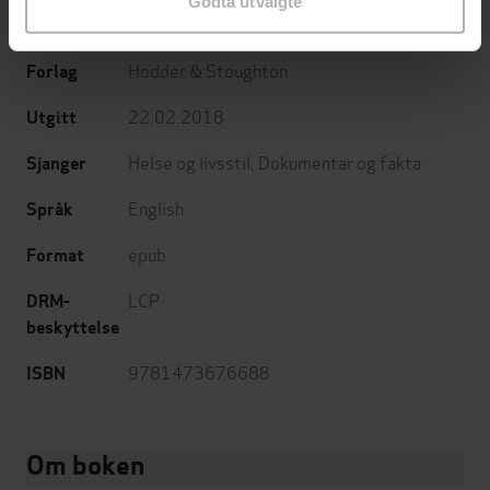
Godta utvalgte
Sally Kirkman
(forfatter)
Forfattere
Hodder & Stoughton
Forlag
22.02.2018
Utgitt
Helse og livsstil
,
Dokumentar og fakta
Sjanger
English
Språk
epub
Format
LCP
DRM-
beskyttelse
9781473676688
ISBN
Om boken