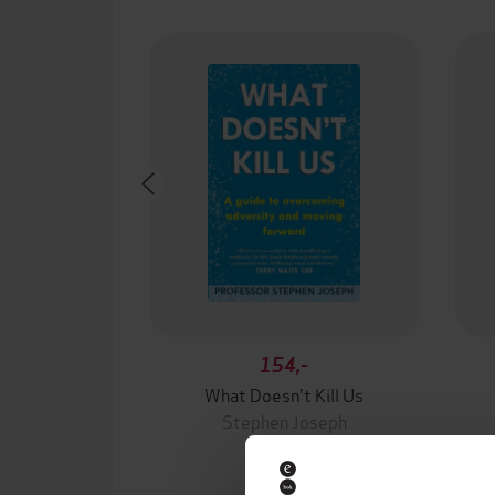
154,-
What Doesn't Kill Us
Stephen Joseph
EBOK