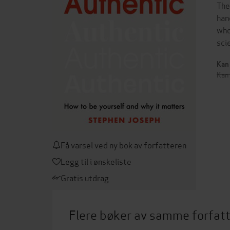
The
han
who
sci
Kan 
Kan 
Få varsel ved ny bok av forfatteren
Legg til i ønskeliste
Gratis utdrag
Flere bøker av samme forfat