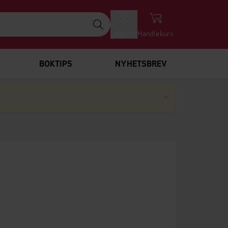
Logg inn
Handlekurv
BOKTIPS
NYHETSBREV
Lukk
×