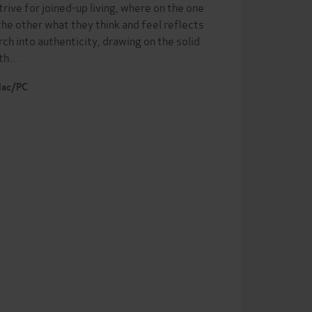
rive for joined-up living, where on the one
the other what they think and feel reflects
 into authenticity, drawing on the solid
 th…
 Mac/PC