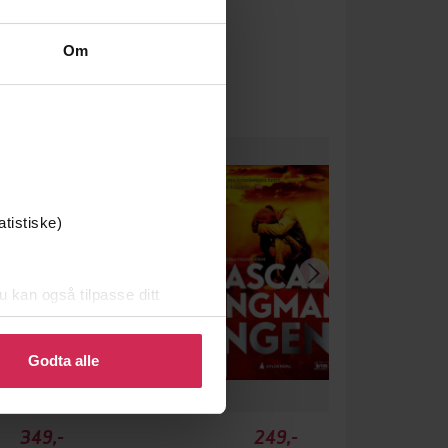
Om
atistiske)
u kan også tilpasse ditt
 eller endre ditt samtykke.
Godta alle
349,-
249,-