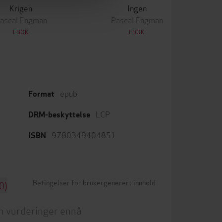
Krigen
Ingen
ascal Engman
Pascal Engman
EBOK
EBOK
epub
Format
LCP
DRM-beskyttelse
9780349404851
ISBN
Betingelser for brukergenerert innhold
0)
n vurderinger ennå