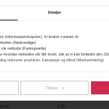
Detaljer
mium
Premium
es (informasjonskapsler). Vi bruker cookies til:
g på tilbud
ttsiden (Nødvendige)
 vår nettside (Funksjonelle)
r hvordan nettsiden vår blir brukt, slik at vi kan forbedre den (St
 deg relevante produkter, kampanjer og tilbud (Markedsføring)
 oss ditt samtykke til å bruke cookies for alle disse formålene. D
l ved å klikke på «Tilpass». Du kan når som helst trekke tilbake
Tilpass
349,-
149,-