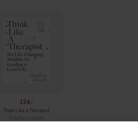
154,-
Think Like a Therapist
Stephen Joseph
EBOK