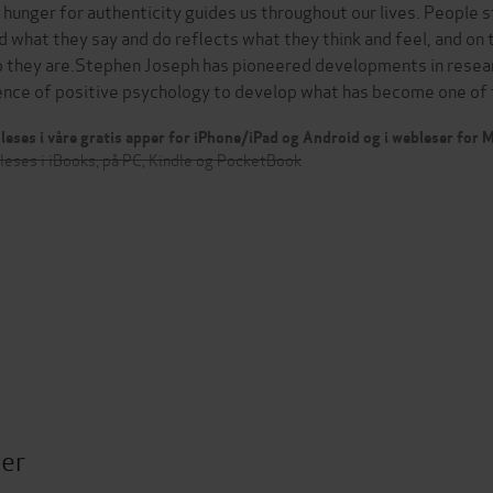
 hunger for authenticity guides us throughout our lives. People st
d what they say and do reflects what they think and feel, and on 
 they are.Stephen Joseph has pioneered developments in research
ence of positive psychology to develop what has become one of
leses i våre gratis apper for iPhone/iPad og Android og i webleser for
leses i iBooks, på PC, Kindle og PocketBook
ter