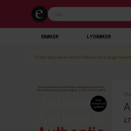
EBØKER
LYDBØKER
Vi har dessverre ikke tillatelse til å selge boken
Ste
A
17