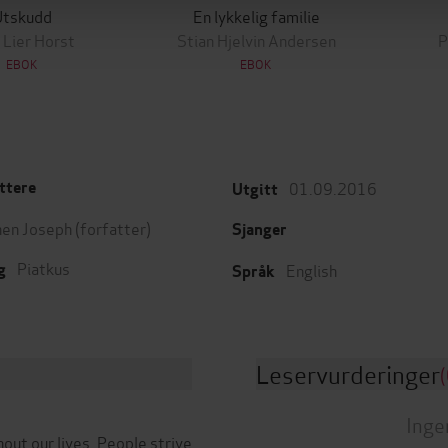
Utskudd
En lykkelig familie
 Lier Horst
Stian Hjelvin Andersen
P
EBOK
EBOK
01.09.2016
ttere
Utgitt
en Joseph
(forfatter)
Sjanger
Piatkus
English
g
Språk
Leservurderinger
(
Inge
out our lives. People strive