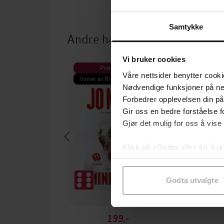
Samtykke
Andre har også kjøpt
Vi bruker cookies
Premium
Pre
Våre nettsider benytter cooki
Vinner av Rivertonprisen
Første gan
Nødvendige funksjoner på ne
Forbedrer opplevelsen din på
Gir oss en bedre forståelse fo
Gjør det mulig for oss å vise
Klikk på «Godta alle» for å gi
samtykke til spesifikke formå
Godta utvalgte
199,-