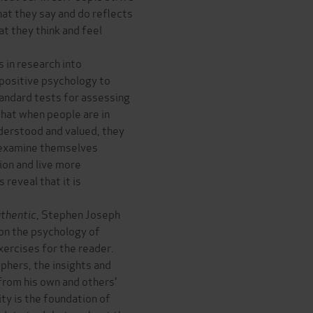
hat they say and do reflects
at they think and feel
in research into
 positive psychology to
andard tests for assessing
that when people are in
nderstood and valued, they
o examine themselves
on and live more
 reveal that it is
thentic
, Stephen Joseph
 on the psychology of
xercises for the reader.
phers, the insights and
from his own and others'
ty is the foundation of