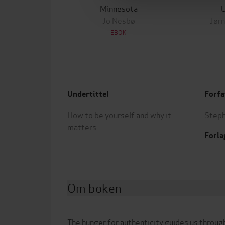
Minnesota
Jo Nesbø
Jørn
EBOK
Undertittel
Forfa
How to be yourself and why it
Steph
matters
Forla
Om boken
The hunger for authenticity guides us through