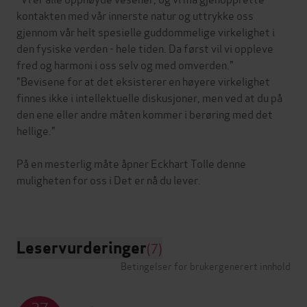
kontakten med vår innerste natur og uttrykke oss
gjennom vår helt spesielle guddommelige virkelighet i
den fysiske verden - hele tiden. Da først vil vi oppleve
fred og harmoni i oss selv og med omverden."
"Bevisene for at det eksisterer en høyere virkelighet
finnes ikke i intellektuelle diskusjoner, men ved at du på
den ene eller andre måten kommer i berøring med det
hellige."
På en mesterlig måte åpner Eckhart Tolle denne
muligheten for oss i Det er nå du lever.
Leservurderinger
(7)
Betingelser for brukergenerert innhold