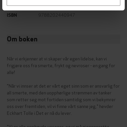
beskyttelse
9788202440947
ISBN
Om boken
Når vi erkjenner at vi skaper vår egen lidelse, kan vi
frigjøre oss fra smerte, frykt og nevroser - en gang for
alle!
"Når vi innser at det er vårt eget sinn som er ansvarlig for
all smerte, med den uopphørlige strømmen av tanker
som retter seg mot fortiden samtidig som vi bekymrer
oss over fremtiden, vil vi finne vårt sanne jeg," hevder
Eckhart Tolle i Det er nå du lever.
"Vi er alle opphøyde vesener, og vi må gjenopprette