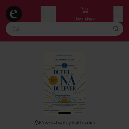
Logg inn
Handlekurv
Meny
Få varsel ved ny bok i serien