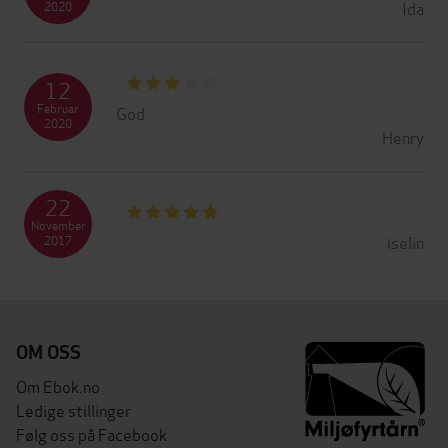
Ida
2020
12
Februar
God
2020
Henry
22
November
iselin
2017
OM OSS
Om Ebok.no
Ledige stillinger
Følg oss på Facebook