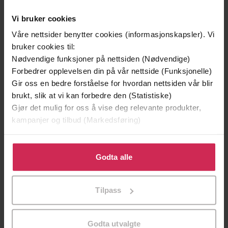
en veiviser til åndelig opplysning
Undertittel
Vi bruker cookies
Våre nettsider benytter cookies (informasjonskapsler). Vi
Eckhart Tolle
(forfatter),
Erik Frisch
Forfattere
bruker cookies til:
(oversetter)
Nødvendige funksjoner på nettsiden (Nødvendige)
Cappelen Damm
Forbedrer opplevelsen din på vår nettside (Funksjonelle)
Forlag
Gir oss en bedre forståelse for hvordan nettsiden vår blir
19.12.2014
Utgitt
brukt, slik at vi kan forbedre den (Statistiske)
Gjør det mulig for oss å vise deg relevante produkter,
217
sider
Lengde
kampanjer og tilbud (Markedsføring)
Religion og livssyn
,
Dokumentar og fakta
Sjanger
Klikk på «Godta alle» for å gi oss ditt samtykke til å
Det hele mennesket
bruke cookies for alle disse formålene. Du kan også
Serie
Godta alle
tilpasse ditt samtykke til spesifikke formål ved å klikke
Bokmål
Språk
på «Tilpass». Du kan når som helst trekke tilbake eller
Tilpass
endre ditt samtykke.
epub
Format
Vannmerket
DRM-
Godta utvalgte