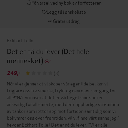
Få varsel ved ny bok av forfatteren
Legg til i ønskeliste
Gratis utdrag
Eckhart Tolle
Det er nå du lever
(Det hele
mennesket)
249,-
(3)
Når vi erkjenner at vi skaper vår egen lidelse, kan vi
frigjøre oss fra smerte, frykt og nevroser - en gang for
alle!"Når vi innser at det er vårt eget sinn som er
ansvarlig for all smerte, med den uopphørlige strømmen
av tanker som retter seg mot fortiden samtidig som vi
bekymrer oss over fremtiden, vil vi finne vårt sanne jeg,"
hevder Eckhart Tolle i Det er nå du lever. "Vi er alle