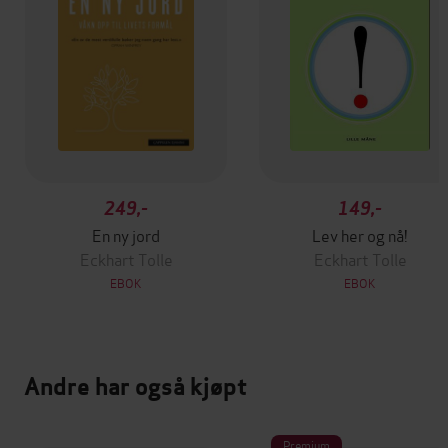
249,-
149,-
En ny jord
Lev her og nå!
Eckhart Tolle
Eckhart Tolle
EBOK
EBOK
Andre har også kjøpt
Premium