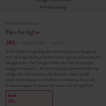
Gratis utdrag
Marie Årsland Bruce
Fiks ferdig!
262,-
|
Veil. pris: 299,-
|
Spar 37,-
Å fikse klær er egentlig ikke så vanskelig som du gjerne
tror, så lenge du får gode instrukser og tips til hvordan du
kan gjøre det. Det trenger heller ikke å bli så synlig at
plagget er reparert, dersom du bruker gode metoder og
riktig tråd. I denne boken får du bilder, tekst og QR-
koder med videoer som forklarer hvordan du fikser alt
fra løse knapper til svære hull i jeans. Du får også tips …
Ebok
262,-