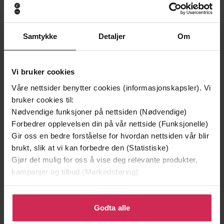
Samtykke
Detaljer
Om
249,-
99,-
Ildlandet
Frels oss fra det onde
Vi bruker cookies
Pascal Engman
Johannes Selåker
Våre nettsider benytter cookies (informasjonskapsler). Vi
EBOK
EBOK
bruker cookies til:
Nødvendige funksjoner på nettsiden (Nødvendige)
Forbedrer opplevelsen din på vår nettside (Funksjonelle)
Gir oss en bedre forståelse for hvordan nettsiden vår blir
en bok om usynlig reparasjon av klær, både
Undertittel
brukt, slik at vi kan forbedre den (Statistiske)
for hånd og på symaskin
Gjør det mulig for oss å vise deg relevante produkter,
kampanjer og tilbud (Markedsføring)
Marie Årsland Bruce
(forfatter)
Forfattere
Klikk på «Godta alle» for å gi oss ditt samtykke til å
Kolofon
Forlag
bruke cookies for alle disse formålene. Du kan også
Godta alle
12.12.2023
tilpasse ditt samtykke til spesifikke formål ved å klikke
Utgitt