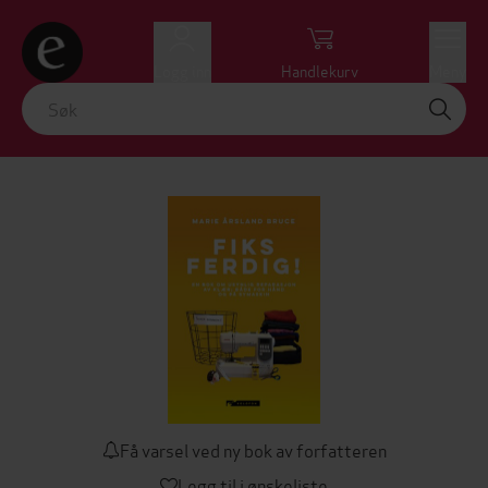
Logg inn
Handlekurv
Meny
Få varsel ved ny bok av forfatteren
Legg til i ønskeliste