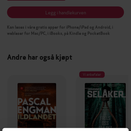
Legg i handlekurven
Kan leses i våre gratis apper for iPhone/iPad og Android, i
webleser for Mac/PC, i iBooks, på Kindle og PocketBook
Andre har også kjøpt
Vi anbefaler