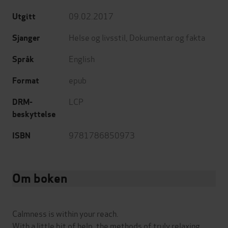
09.02.2017
Utgitt
Helse og livsstil
,
Dokumentar og fakta
Sjanger
English
Språk
epub
Format
LCP
DRM-
beskyttelse
9781786850973
ISBN
Om boken
Calmness is within your reach.
With a little bit of help, the methods of truly relaxing