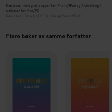
Kan leses i våre gratis apper for iPhone/iPad og Android og i
webleser for Mac/PC
Kan leses i iBooks, på PC, Kindle og PocketBook
Flere bøker av samme forfatter