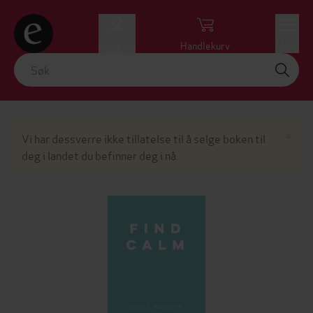
Logg inn
Handlekurv
Meny
Lu
×
Vi har dessverre ikke tillatelse til å selge boken til
deg i landet du befinner deg i nå.