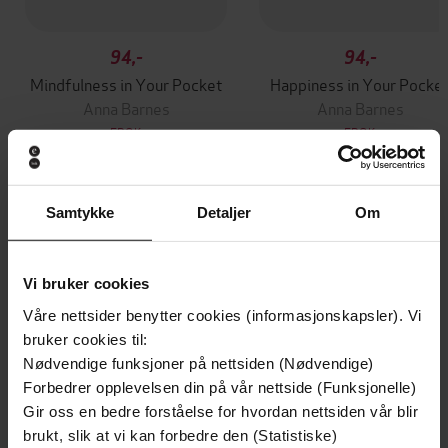
94,-
94,-
Mindfulness in Your Pocket
Happiness in Your Pocke
Anna Barnes
Anna Barnes
EBOK
EBOK
Samtykke
Detaljer
Om
Andre har også kjøpt
Vi bruker cookies
Premium
Premium
Våre nettsider benytter cookies (informasjonskapsler). Vi
Vinner av Rivertonprisen
Første gang på tilbud
bruker cookies til:
Nødvendige funksjoner på nettsiden (Nødvendige)
Forbedrer opplevelsen din på vår nettside (Funksjonelle)
Gir oss en bedre forståelse for hvordan nettsiden vår blir
brukt, slik at vi kan forbedre den (Statistiske)