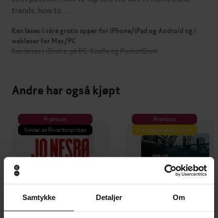
trends, how to …
Kan leses i våre gratis apper for iPhone/iPad og Android og i
webleser for Mac/PC
Kan leses i iBooks, på PC, Kindle og PocketBook
Andre har også kjøpt
Premium
Premium
Vinner av Rivertonprisen
Første gang på tilbud
Samtykke
Detaljer
Om