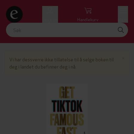
Logg inn
Handlekurv
Meny
Lu
×
Vi har dessverre ikke tillatelse til å selge boken til
deg i landet du befinner deg i nå.