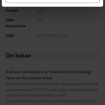
English
Språk
epub
Format
LCP
DRM-
beskyttelse
9781399613545
ISBN
Om boken
Grab your phone and your friends and start making
fame-worthy content today!
Get TikTok Famous Fast
is a bite-sized guide to building
your own empire on TikTok and using it as a launchpad for
your personal brand and media career.
Top TikTok stars and industry insiders provide their tips