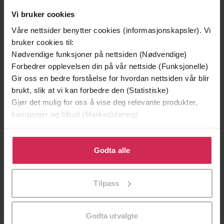
Vi bruker cookies
Våre nettsider benytter cookies (informasjonskapsler). Vi
bruker cookies til:
199,-
349,-
Nødvendige funksjoner på nettsiden (Nødvendige)
Minnesota
Utskudd
Forbedrer opplevelsen din på vår nettside (Funksjonelle)
Jo Nesbø
Jørn Lier Horst
Gir oss en bedre forståelse for hvordan nettsiden vår blir
EBOK
EBOK
brukt, slik at vi kan forbedre den (Statistiske)
Gjør det mulig for oss å vise deg relevante produkter,
kampanjer og tilbud (Markedsføring)
Klikk på «Godta alle» for å gi oss ditt samtykke til å
Will Eagle
(forfatter)
Forfattere
bruke cookies for alle disse formålene. Du kan også
Godta alle
Laurence King Publishing
Forlag
tilpasse ditt samtykke til spesifikke formål ved å klikke
på «Tilpass». Du kan når som helst trekke tilbake eller
16.02.2023
Utgitt
Tilpass
endre ditt samtykke.
Helse og livsstil
,
Dokumentar og fakta
Sjanger
Godta utvalgte