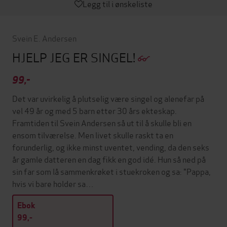
Legg til i ønskeliste
Svein E. Andersen
HJELP JEG ER SINGEL!
99,-
Det var uvirkelig å plutselig være singel og alenefar på
vel 49 år og med 5 barn etter 30 års ekteskap.
Framtiden til Svein Andersen så ut til å skulle bli en
ensom tilværelse. Men livet skulle raskt ta en
forunderlig, og ikke minst uventet, vending, da den seks
år gamle datteren en dag fikk en god idé. Hun så ned på
sin far som lå sammenkrøket i stuekroken og sa: "Pappa,
hvis vi bare holder sa…
Ebok
99,-