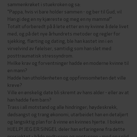
sammenkrøket i stuekroken og sa:
"Pappa, hvis vi bare holder sammen - og ber til Gud, vil
Han gi deg en ny kjæreste og meg en ny mamma!"
Totalt uforberedt på å lete etter en ny kvinne å dele livet
med, og på det nye århundrets metoder og regler for
sjekking, flørting og dating, ble han kastet inn i en
virvelvind av følelser, samtidig som han slet med
posttraumatisk stressyndrom.
Hvilke krav og forventninger hadde en moderne kvinne til
en mann?
Hadde han utholdenheten og oppfinnsomheten det ville
kreve?
Ville en ønskelig date bli skremt av hans alder - eller av at
han hadde fem barn?
Trass i all motstand og alle hindringer; høydeskrekk,
dødsangst og trang økonomi, utarbeidet han en detaljert
og langsiktig plan for å vinne en kvinnes hjerte. I boken:
HJELP! JEG ER SINGEL deler han erfaringene fra dette
prosjektet - både nedturene og oppturene - med en solid