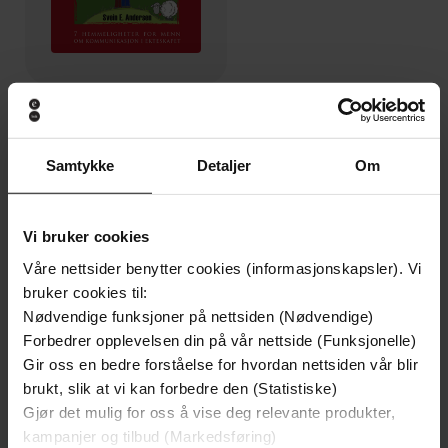
99,-
Det er deg jeg vil ha
Svein E. Andersen
Samtykke
Detaljer
Om
EBOK
Vi bruker cookies
Våre nettsider benytter cookies (informasjonskapsler). Vi
Svein E. Andersen
(forfatter)
bruker cookies til:
Forfattere
Nødvendige funksjoner på nettsiden (Nødvendige)
eboknorden as
Forlag
Forbedrer opplevelsen din på vår nettside (Funksjonelle)
Gir oss en bedre forståelse for hvordan nettsiden vår blir
29.08.2011
Utgitt
brukt, slik at vi kan forbedre den (Statistiske)
Gjør det mulig for oss å vise deg relevante produkter,
Helse og livsstil
,
Hobby og fritid
Sjanger
kampanjer og tilbud (Markedsføring)