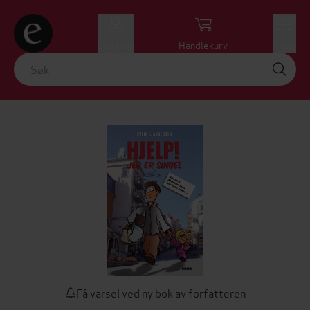
Logg inn
Handlekurv
Meny
Få varsel ved ny bok av forfatteren