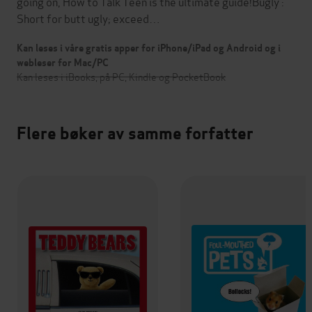
going on, How to Talk Teen is the ultimate guide!Bugly :
Short for butt ugly; exceed…
Kan leses i våre gratis apper for iPhone/iPad og Android og i
webleser for Mac/PC
Kan leses i iBooks, på PC, Kindle og PocketBook
Flere bøker av samme forfatter