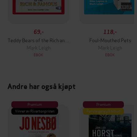
69,-
118,-
Teddy Bears of the Rich and Famous
Foul-Mouthed Pets
Mark Leigh
Mark Leigh
EBOK
EBOK
Andre har også kjøpt
Premium
Premium
Vinner av Rivertonprisen
Første gang på tilbud