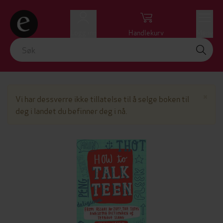
Logg inn
Handlekurv
Meny
Lu
×
Vi har dessverre ikke tillatelse til å selge boken til
deg i landet du befinner deg i nå.