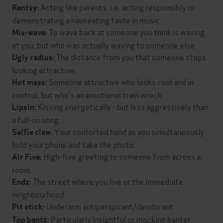
Acting like parents, i.e. acting responsibly or
Rentsy:
demonstrating a nauseating taste in music.
To wave back at someone you think is waving
Mis-wave:
at you, but who was actually waving to someone else.
The distance from you that someone stops
Ugly radius:
looking attractive.
Someone attractive who looks cool and in
Hot mess:
control, but who's an emotional train wreck.
Kissing energetically - but less aggressively than
Lipsin:
a full-on snog.
: Your contorted hand as you simultaneously
Selfie claw
hold your phone and take the photo.
High-five greeting to someone from across a
Air Five:
room.
The street where you live or the immediate
Endz:
neighbourhood.
Underarm antiperspirant/deodorant.
Pit stick:
Particularly insightful or mocking banter.
Top bantz: