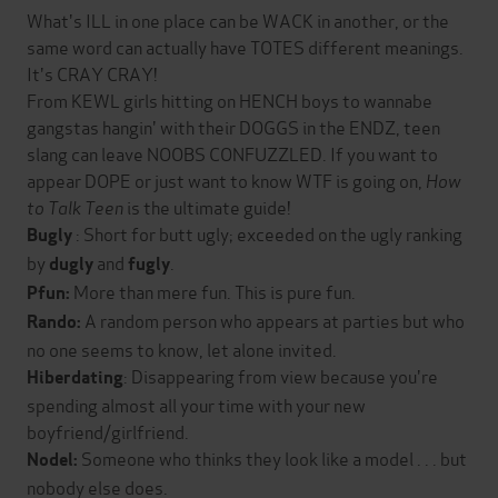
What's ILL in one place can be WACK in another, or the
same word can actually have TOTES different meanings.
It's CRAY CRAY!
From KEWL girls hitting on HENCH boys to wannabe
gangstas hangin' with their DOGGS in the ENDZ, teen
slang can leave NOOBS CONFUZZLED. If you want to
appear DOPE or just want to know WTF is going on,
How
to Talk Teen
is the ultimate guide!
: Short for butt ugly; exceeded on the ugly ranking
Bugly
by
and
.
dugly
fugly
More than mere fun. This is pure fun.
Pfun:
A random person who appears at parties but who
Rando:
no one seems to know, let alone invited.
: Disappearing from view because you're
Hiberdating
spending almost all your time with your new
boyfriend/girlfriend.
Someone who thinks they look like a model . . . but
Nodel:
nobody else does.