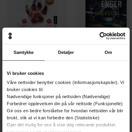
Samtykke
Detaljer
Om
199,-
349,-
Minnesota
Utskudd
Jo Nesbø
Jørn Lier Horst
Vi bruker cookies
EBOK
EBOK
Våre nettsider benytter cookies (informasjonskapsler). Vi
bruker cookies til:
Nødvendige funksjoner på nettsiden (Nødvendige)
Forbedrer opplevelsen din på vår nettside (Funksjonelle)
From Asshat to Zup, the Totes Awesome
Gir oss en bedre forståelse for hvordan nettsiden vår blir
Undertittel
Dictionary of Teenage Slang
brukt, slik at vi kan forbedre den (Statistiske)
Gjør det mulig for oss å vise deg relevante produkter,
Mark Leigh
(forfatter)
Forfattere
kampanjer og tilbud (Markedsføring)