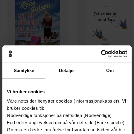
Samtykke
Detaljer
Om
249,-
199,-
Naturmannen og jeg
Det er noe jeg må si deg
Vi bruker cookies
Lene Julsen
Laila Dahl
Våre nettsider benytter cookies (informasjonskapsler). Vi
EBOK
EBOK
bruker cookies til:
Nødvendige funksjoner på nettsiden (Nødvendige)
Forbedrer opplevelsen din på vår nettside (Funksjonelle)
Gir oss en bedre forståelse for hvordan nettsiden vår blir
historier om redning, håp og avskjed
Undertittel