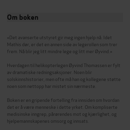
Om boken
«Det avanserte utstyret gir meg ingen hjelp nå. Idet
Mathis dør, er det en annen side av legerollen som trer
frem. Nå blir jeg litt mindre lege og litt mer Øyvind.»
Hverdagen til helikopterlegen Øyvind Thomassen er fylt
av dramatiske redningsaksjoner. Noen blir
solskinnshistorier, men ofte må han og kollegene støtte
noen som nettopp har mistet sin nærmeste.
Boken er en gripende fortelling fra innsiden om hvordan
det er å være menneske i dette yrket. Om kompliserte
medisinske inngrep, pårørendes mot og kjærlighet, og
hjelpemannskapenes omsorg og innsats.