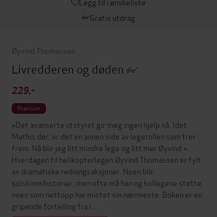
Legg til i ønskeliste
Gratis utdrag
Øyvind Thomassen
Livredderen og døden
229,-
Premium
«Det avanserte utstyret gir meg ingen hjelp nå. Idet
Mathis dør, er det en annen side av legerollen som trer
frem. Nå blir jeg litt mindre lege og litt mer Øyvind.»
Hverdagen til helikopterlegen Øyvind Thomassen er fylt
av dramatiske redningsaksjoner. Noen blir
solskinnshistorier, men ofte må han og kollegene støtte
noen som nettopp har mistet sin nærmeste. Boken er en
gripende fortelling fra i…