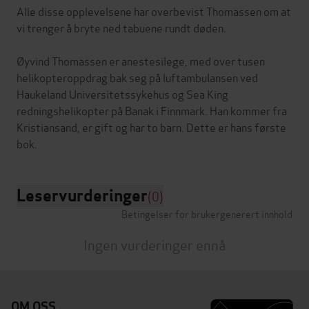
Alle disse opplevelsene har overbevist Thomassen om at
vi trenger å bryte ned tabuene rundt døden.
Øyvind Thomassen er anestesilege, med over tusen
helikopteroppdrag bak seg på luftambulansen ved
Haukeland Universitetssykehus og Sea King
redningshelikopter på Banak i Finnmark. Han kommer fra
Kristiansand, er gift og har to barn. Dette er hans første
Leservurderinger
(0)
Betingelser for brukergenerert innhold
Ingen vurderinger ennå
OM OSS