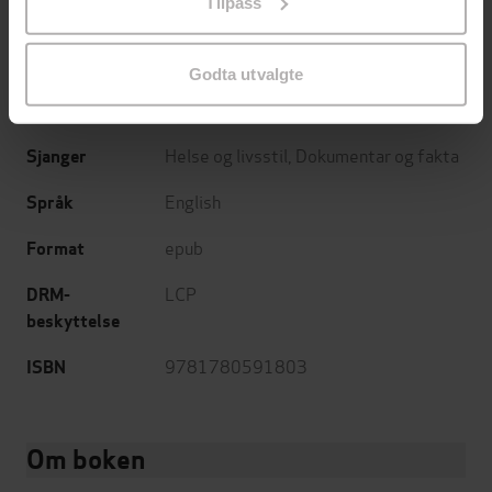
Tilpass
endre ditt samtykke.
Jeremy Lazarus
(forfatter)
Forfattere
Hodder & Stoughton
Forlag
Godta utvalgte
23.09.2013
Utgitt
Helse og livsstil
,
Dokumentar og fakta
Sjanger
English
Språk
epub
Format
LCP
DRM-
beskyttelse
9781780591803
ISBN
Om boken