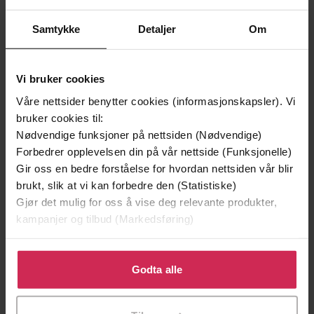
Samtykke
Detaljer
Om
Vi bruker cookies
Våre nettsider benytter cookies (informasjonskapsler). Vi
bruker cookies til:
Nødvendige funksjoner på nettsiden (Nødvendige)
199,-
349,-
Forbedrer opplevelsen din på vår nettside (Funksjonelle)
Minnesota
Utskudd
Gir oss en bedre forståelse for hvordan nettsiden vår blir
Jo Nesbø
Jørn Lier Horst
brukt, slik at vi kan forbedre den (Statistiske)
Gjør det mulig for oss å vise deg relevante produkter,
EBOK
EBOK
kampanjer og tilbud (Markedsføring)
Klikk på «Godta alle» for å gi oss ditt samtykke til å
bruke cookies for alle disse formålene. Du kan også
Godta alle
How to get better results faster at
Undertittel
tilpasse ditt samtykke til spesifikke formål ved å klikke
work
på «Tilpass». Du kan når som helst trekke tilbake eller