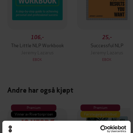
106,-
25,-
The Little NLP Workbook
Successful NLP
Jeremy Lazarus
Jeremy Lazarus
EBOK
EBOK
Andre har også kjøpt
Premium
Premium
Vinner av Rivertonprisen
Første gang på tilbud