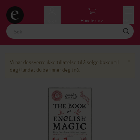
Logg inn
Handlekurv
Meny
Lu
×
Vi har dessverre ikke tillatelse til å selge boken til
deg i landet du befinner deg i nå.