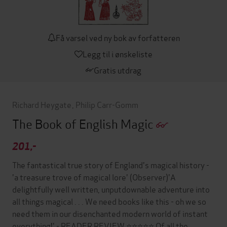
Få varsel ved ny bok av forfatteren
Legg til i ønskeliste
Gratis utdrag
Richard Heygate
,
Philip Carr-Gomm
The Book of English Magic
201,-
The fantastical true story of England's magical history -
'a treasure trove of magical lore' (Observer)'A
delightfully well written, unputdownable adventure into
all things magical . . . We need books like this - oh we so
need them in our disenchanted modern world of instant
everything!' - READER REVIEW ⭐⭐⭐⭐⭐ Of all the