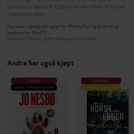
countries in the world, England has the richest history of
magical lore and p…
Kan leses i våre gratis apper for iPhone/iPad og Android og i
webleser for Mac/PC
Kan leses i iBooks, på PC, Kindle og PocketBook
Andre har også kjøpt
Premium
Premium
Vinner av Rivertonprisen
Første gang på tilbud