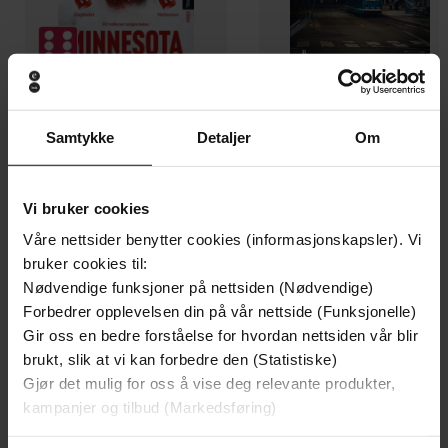
199,-
349,-
Samtykke
Detaljer
Om
Minnesota
Utskudd
Jo Nesbø
Jørn Lier Horst
EBOK
EBOK
Vi bruker cookies
Våre nettsider benytter cookies (informasjonskapsler). Vi
bruker cookies til:
Nødvendige funksjoner på nettsiden (Nødvendige)
Richard Heygate
(forfatter),
Philip Carr-
Forfattere
Forbedrer opplevelsen din på vår nettside (Funksjonelle)
Gomm
(forfatter)
Gir oss en bedre forståelse for hvordan nettsiden vår blir
brukt, slik at vi kan forbedre den (Statistiske)
Hodder & Stoughton
Forlag
Gjør det mulig for oss å vise deg relevante produkter,
kampanjer og tilbud (Markedsføring)
01.04.2010
Utgitt