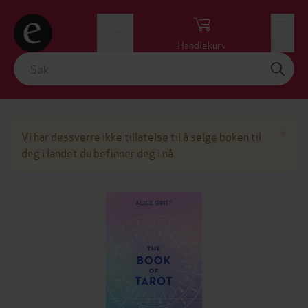
Logg inn
Handlekurv
Meny
Lu
×
Vi har dessverre ikke tillatelse til å selge boken til
deg i landet du befinner deg i nå.