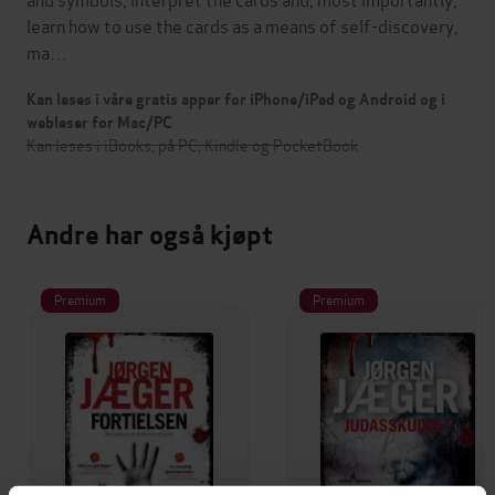
learn how to use the cards as a means of self-discovery,
ma…
Kan leses i våre gratis apper for iPhone/iPad og Android og i
webleser for Mac/PC
Kan leses i iBooks, på PC, Kindle og PocketBook
Andre har også kjøpt
Premium
Premium