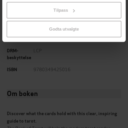
02.07.2020
Utgitt
på «Tilpass». Du kan når som helst trekke tilbake eller
Tilpass
endre ditt samtykke.
Helse og livsstil
,
Dokumentar og fakta
Sjanger
English
Språk
Godta utvalgte
epub
Format
LCP
DRM-
beskyttelse
9780349425016
ISBN
Om boken
Discover what the cards hold with this clear, inspiring
guide to tarot.
The Book of Tarot
will help the modern tarot reader