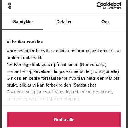
Samtykke
Detaljer
Om
149,-
149,-
Vi bruker cookies
Fortielsen
Judasskuddet
Jørgen Jæger
Jørgen Jæger
Våre nettsider benytter cookies (informasjonskapsler). Vi
EBOK
EBOK
bruker cookies til:
Nødvendige funksjoner på nettsiden (Nødvendige)
Forbedrer opplevelsen din på vår nettside (Funksjonelle)
Gir oss en bedre forståelse for hvordan nettsiden vår blir
brukt, slik at vi kan forbedre den (Statistiske)
A contemporary guide to finding your
Undertittel
Gjør det mulig for oss å vise deg relevante produkter,
intuition and reading the tarot
kampanjer og tilbud (Markedsføring)
Alice Grist
(forfatter)
Forfattere
Klikk på «Godta alle» for å gi oss ditt samtykke til å
Piatkus
Forlag
bruke cookies for alle disse formålene. Du kan også
Godta alle
tilpasse ditt samtykke til spesifikke formål ved å klikke