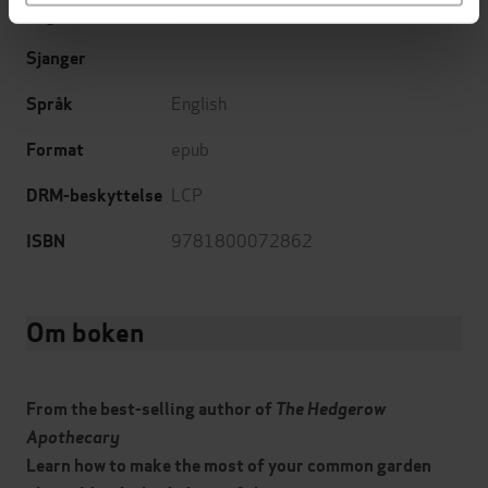
10.06.2021
Utgitt
Sjanger
English
Språk
epub
Format
LCP
DRM-beskyttelse
9781800072862
ISBN
Om boken
From the best-selling author of
The Hedgerow
Apothecary
Learn how to make the most of your common garden