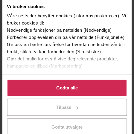
Vi bruker cookies
Våre nettsider benytter cookies (informasjonskapsler). Vi
bruker cookies til:
Nødvendige funksjoner på nettsiden (Nødvendige)
Forbedrer opplevelsen din på vår nettside (Funksjonelle)
Gir oss en bedre forståelse for hvordan nettsiden vår blir
129,-
129,-
brukt, slik at vi kan forbedre den (Statistiske)
Minnesota
Utskudd
Gjør det mulig for oss å vise deg relevante produkter,
Jo Nesbø
Jørn Lier Horst
kampanjer og tilbud (Markedsføring)
EBOK
EBOK
Klikk på «Godta alle» for å gi oss ditt samtykke til å
bruke cookies for alle disse formålene. Du kan også
Godta alle
tilpasse ditt samtykke til spesifikke formål ved å klikke
Recipes, Remedies and Rituals
Undertittel
på «Tilpass». Du kan når som helst trekke tilbake eller
Tilpass
endre ditt samtykke.
Christine Iverson
(forfatter)
Forfattere
Summersdale
Forlag
Godta utvalgte