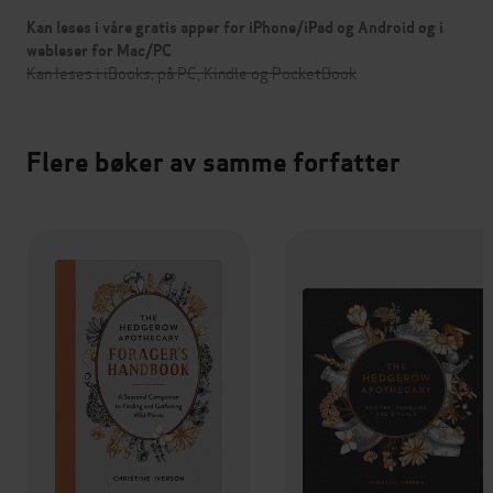
Kan leses i våre gratis apper for iPhone/iPad og Android og i
webleser for Mac/PC
Kan leses i iBooks, på PC, Kindle og PocketBook
Flere bøker av samme forfatter