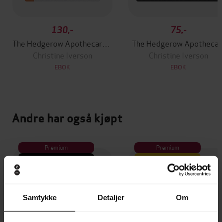
130,-
75,-
The Hedgerow Apothecary Forager's Handbook
The Hedgerow Apothecar
Christine Iverson
Christine Iverson
EBOK
EBOK
Andre har også kjøpt
Premium
Premium
Vinner av Rivertonprisen
Første gang på tilbud
Samtykke
Detaljer
Om