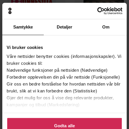
199,-
349,-
Samtykke
Detaljer
Om
Minnesota
Utskudd
Jo Nesbø
Jørn Lier Horst
EBOK
EBOK
Vi bruker cookies
Våre nettsider benytter cookies (informasjonskapsler). Vi
bruker cookies til:
Nødvendige funksjoner på nettsiden (Nødvendige)
Jennifer Medhurst
(forfatter)
Forbedrer opplevelsen din på vår nettside (Funksjonelle)
Forfattere
Gir oss en bedre forståelse for hvordan nettsiden vår blir
Kyle Books
Forlag
brukt, slik at vi kan forbedre den (Statistiske)
Gjør det mulig for oss å vise deg relevante produkter,
02.02.2023
Utgitt
kampanjer og tilbud (Markedsføring)
Helse og livsstil
,
Dokumentar og fakta
,
Sjanger
Klikk på «Godta alle» for å gi oss ditt samtykke til å
Hobby og fritid
,
Mat og drikke
bruke cookies for alle disse formålene. Du kan også
Godta alle