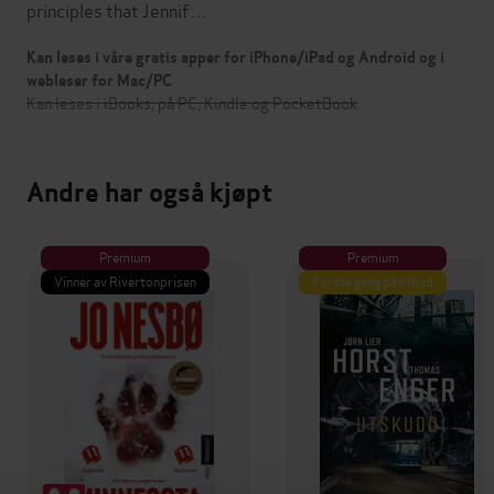
principles that Jennif…
Kan leses i våre gratis apper for iPhone/iPad og Android og i
webleser for Mac/PC
Kan leses i iBooks, på PC, Kindle og PocketBook
Andre har også kjøpt
Premium
Premium
Vinner av Rivertonprisen
Første gang på tilbud