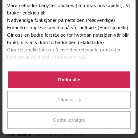
Våre nettsider benytter cookies (informasjonskapsler). Vi
bruker cookies til:
Nødvendige funksjoner på nettsiden (Nødvendige)
Forbedrer opplevelsen din på vår nettside (Funksjonelle)
Gir oss en bedre forståelse for hvordan nettsiden vår blir
brukt, slik at vi kan forbedre den (Statistiske)
Gjør det mulig for oss å vise deg relevante produkter,
199,-
349,-
kampanjer og tilbud (Markedsføring)
Minnesota
Utskudd
Klikk på «Godta alle» for å gi oss ditt samtykke til å
Jo Nesbø
Jørn Lier Horst
bruke cookies for alle disse formålene. Du kan også
Godta alle
EBOK
EBOK
tilpasse ditt samtykke til spesifikke formål ved å klikke
på «Tilpass». Du kan når som helst trekke tilbake eller
Tilpass
endre ditt samtykke.
Helpful Tips and Uplifting Quotes to Help
Undertittel
Godta utvalgte
Your Inner Optimist Thrive
Lucy Lane
(forfatter)
Forfattere