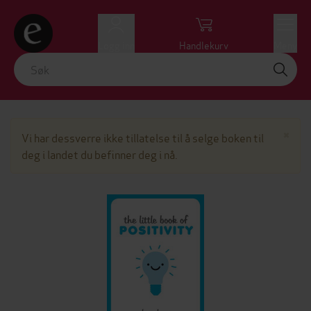
Logg inn
Handlekurv
Meny
Lu
×
Vi har dessverre ikke tillatelse til å selge boken til
deg i landet du befinner deg i nå.