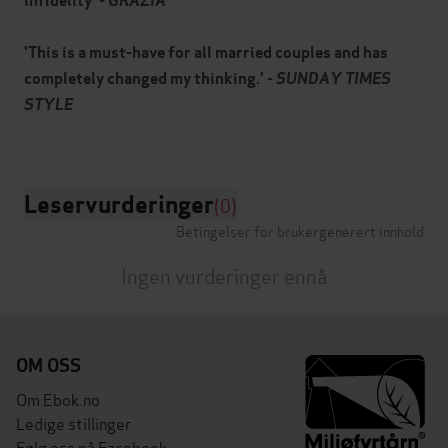
infidelity' -
GRAZIA
'This is a must-have for all married couples and has
completely changed my thinking.' -
SUNDAY TIMES
STYLE
Leservurderinger
(0)
Betingelser for brukergenerert innhold
Ingen vurderinger ennå
OM OSS
Om Ebok.no
Ledige stillinger
Følg oss på Facebook