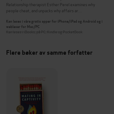
Relationship therapist Esther Perel examines why
people cheat, and unpacks why affairs ar…
Kan leses i våre gratis apper for iPhone/iPad og Android og i
webleser for Mac/PC
Kan leses i iBooks, på PC, Kindle og PocketBook
Flere bøker av samme forfatter