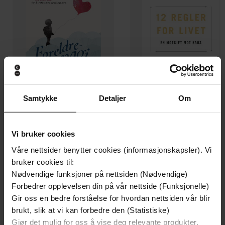
Samtykke
Detaljer
Om
149,-
229,-
Foreldremagi
12 regler for livet
Hedvig Montgomery
Jordan B. Peterson
Vi bruker cookies
EBOK
EBOK
Våre nettsider benytter cookies (informasjonskapsler). Vi
bruker cookies til:
Nødvendige funksjoner på nettsiden (Nødvendige)
Forbedrer opplevelsen din på vår nettside (Funksjonelle)
Rethinking Infidelity - a book for anyone
Undertittel
Gir oss en bedre forståelse for hvordan nettsiden vår blir
who has ever loved
brukt, slik at vi kan forbedre den (Statistiske)
Gjør det mulig for oss å vise deg relevante produkter,