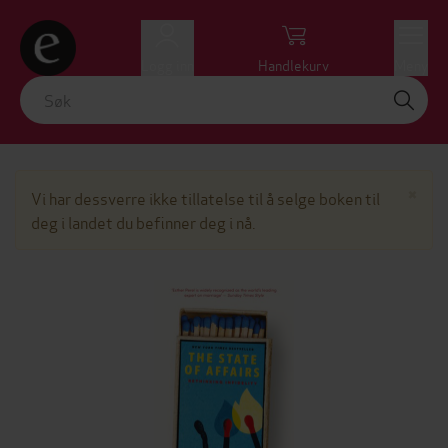
Logg inn
Handlekurv
Meny
Lu
×
Vi har dessverre ikke tillatelse til å selge boken til
deg i landet du befinner deg i nå.