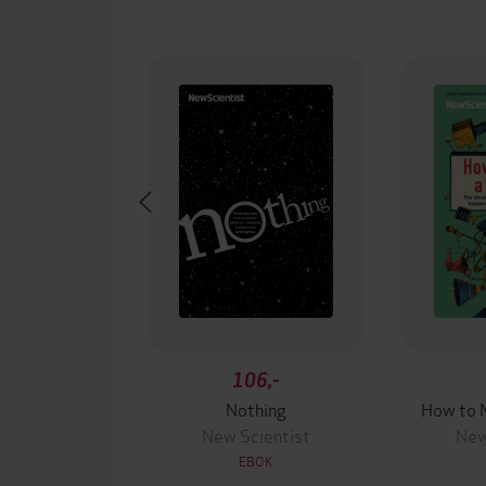
106,-
Nothing
How to 
New Scientist
New
EBOK