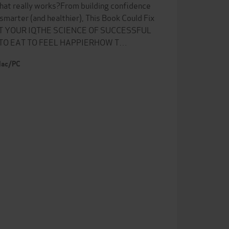
what really works?From building confidence
smarter (and healthier), This Book Could Fix
BOOST YOUR IQTHE SCIENCE OF SUCCESSFUL
TO EAT TO FEEL HAPPIERHOW T…
 Mac/PC