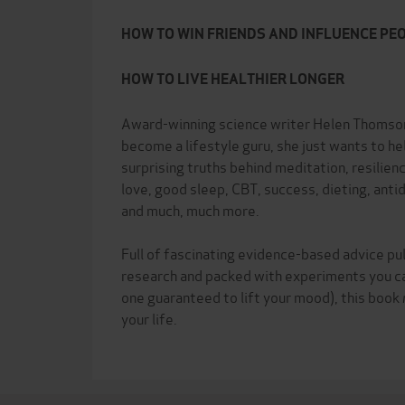
HOW TO WIN FRIENDS AND INFLUENCE PE
HOW TO LIVE HEALTHIER LONGER
Award-winning science writer Helen Thomson
become a lifestyle guru, she just wants to h
surprising truths behind meditation, resilienc
love, good sleep, CBT, success, dieting, anti
and much, much more.
Full of fascinating evidence-based advice pu
research and packed with experiments you can
one guaranteed to lift your mood), this book
your life.