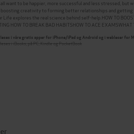
all want to be happier, more successful and less stressed, but 
 boosting creativity to forming better relationships and getting 
r Life explores the real science behind self-help.HOW TO 
TING HOW TO BREAK BAD HABITSHOW TO ACE EXAMSWHAT 
leses i våre gratis apper for iPhone/iPad og Android og i webleser for
leses i iBooks, på PC, Kindle og PocketBook
ter