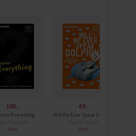
106,-
69,-
stion Everything
Will We Ever Speak Dolphin?
ew Scientist
New Scientist
EBOK
EBOK