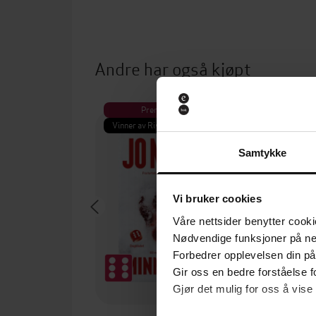
Andre har også kjøpt
Premium
Pre
Vinner av Rivertonprisen
Første gan
Samtykke
Vi bruker cookies
Våre nettsider benytter cooki
Nødvendige funksjoner på ne
Forbedrer opplevelsen din på
Gir oss en bedre forståelse fo
Gjør det mulig for oss å vise