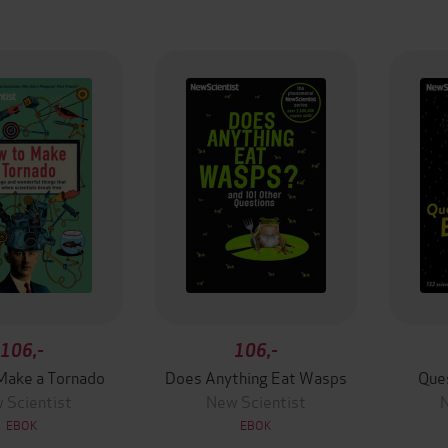
106,-
106,-
Make a Tornado
Does Anything Eat Wasps
Que
 Scientist
New Scientist
N
EBOK
EBOK