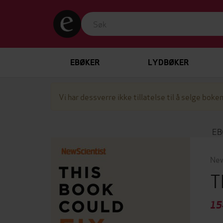
EBØKER
LYDBØKER
Vi har dessverre ikke tillatelse til å selge boken
EB
New
T
15