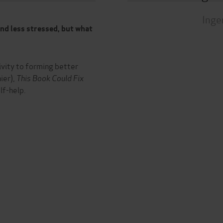
Inge
and less stressed, but what
vity to forming better
ier),
This Book Could Fix
lf-help.