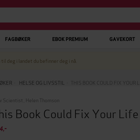
FAGBØKER
EBOK PREMIUM
GAVEKORT
 til deg i landet du befinner deg i nå.
ØKER
HELSE OG LIVSSTIL
THIS BOOK COULD FIX YOUR L
 Scientist
,
Helen Thomson
his Book Could Fix Your Lif
4,-