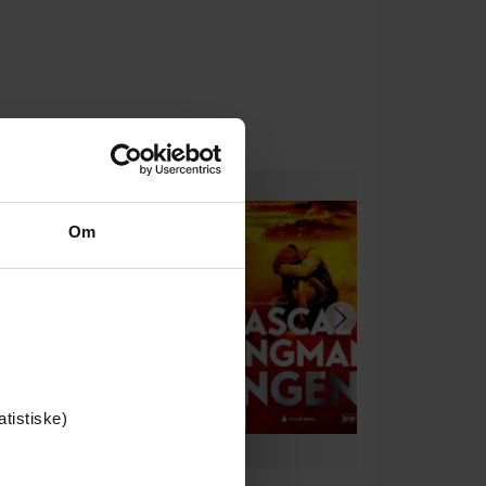
Om
atistiske)