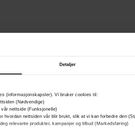
mium
Premium
g på tilbud
Detaljer
es (informasjonskapsler). Vi bruker cookies til:
ttsiden (Nødvendige)
 vår nettside (Funksjonelle)
r hvordan nettsiden vår blir brukt, slik at vi kan forbedre den (St
 deg relevante produkter, kampanjer og tilbud (Markedsføring)