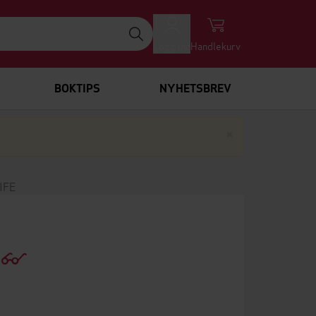
Logg inn
Handlekurv
BOKTIPS
NYHETSBREV
Lukk
×
IFE
e