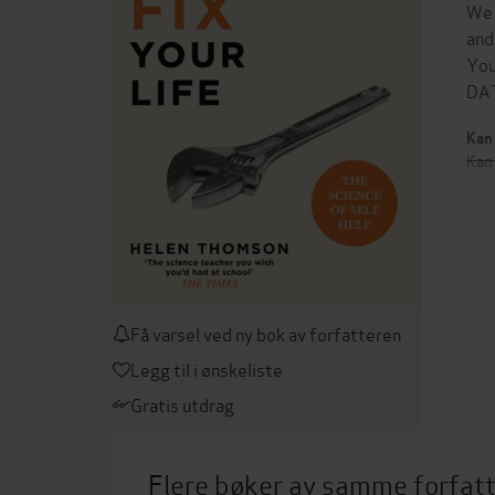
We 
and
You
DA
Kan 
Kan 
Få varsel ved ny bok av forfatteren
Legg til i ønskeliste
Gratis utdrag
Flere bøker av samme forfat