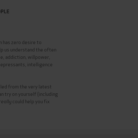
OPLE
 has zero desire to
elp us understand the often
e, addiction, willpower,
depressants, intelligence
lled from the very latest
 try on yourself (including
really
could help you fix