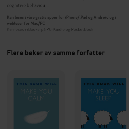
cognitive behaviou…
Kan leses i våre gratis apper for iPhone/iPad og Android og i
webleser for Mac/PC
Kan leses i iBooks, på PC, Kindle og PocketBook
Flere bøker av samme forfatter