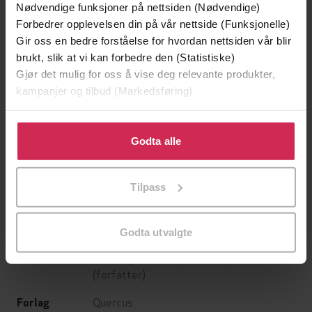
Nødvendige funksjoner på nettsiden (Nødvendige)
Forbedrer opplevelsen din på vår nettside (Funksjonelle)
Gir oss en bedre forståelse for hvordan nettsiden vår blir
brukt, slik at vi kan forbedre den (Statistiske)
Gjør det mulig for oss å vise deg relevante produkter,
kampanjer og tilbud (Markedsføring)
Klikk på «Godta alle» for å gi oss ditt samtykke til å
199,-
349,-
bruke cookies for alle disse formålene. Du kan også
Godta alle
Minnesota
Utskudd
tilpasse ditt samtykke til spesifikke formål ved å klikke
Jo Nesbø
Jørn Lier Horst
på «Tilpass». Du kan når som helst trekke tilbake eller
EBOK
EBOK
Tilpass
endre ditt samtykke.
Godta utvalgte
Jessamy Hibberd
(forfatter),
Jo Usmar
Forfattere
(forfatter)
Quercus
Forlag