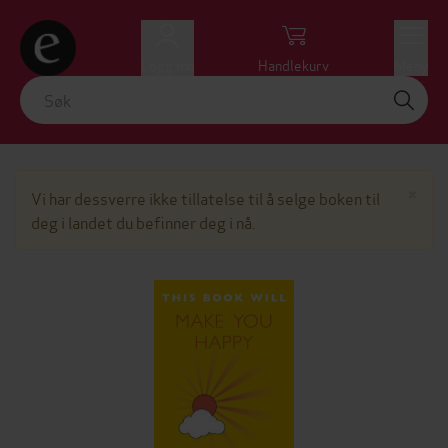
Logg inn
Handlekurv
Meny
Lu
×
Vi har dessverre ikke tillatelse til å selge boken til
deg i landet du befinner deg i nå.