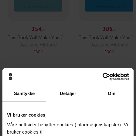
154,-
106,-
This Book Will Make You Calm
This Book
Jessamy Hibberd
Jessamy Hibberd
EBOK
EBOK
Andre har også kjøpt
Samtykke
Detaljer
Om
Premium
Premium
Vinner av Rivertonprisen
Første gang på tilbud
Vi bruker cookies
Våre nettsider benytter cookies (informasjonskapsler). Vi
bruker cookies til: