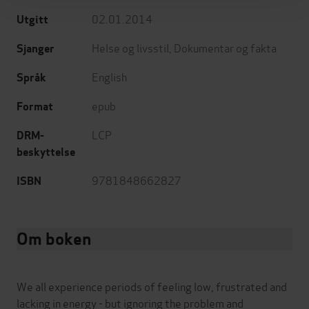
02.01.2014
Utgitt
Helse og livsstil
,
Dokumentar og fakta
Sjanger
English
Språk
epub
Format
LCP
DRM-
beskyttelse
9781848662827
ISBN
Om boken
We all experience periods of feeling low, frustrated and
lacking in energy - but ignoring the problem and