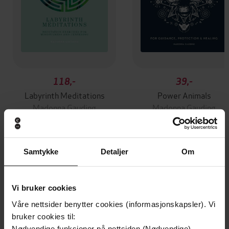
118,-
39,-
Labyrinth Meditations
Power Animals
Madonna Gauding
Madonna Gauding
EBOK
EBOK
Samtykke
Detaljer
Om
Andre har også kjøpt
Vi bruker cookies
Våre nettsider benytter cookies (informasjonskapsler). Vi
bruker cookies til:
Nødvendige funksjoner på nettsiden (Nødvendige)