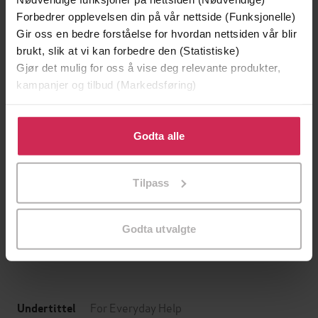
Forbedrer opplevelsen din på vår nettside (Funksjonelle)
Gir oss en bedre forståelse for hvordan nettsiden vår blir
brukt, slik at vi kan forbedre den (Statistiske)
Gjør det mulig for oss å vise deg relevante produkter,
kampanjer og tilbud (Markedsføring)
Klikk på «Godta alle» for å gi oss ditt samtykke til å
bruke cookies for alle disse formålene. Du kan også
Godta alle
tilpasse ditt samtykke til spesifikke formål ved å klikke
på «Tilpass». Du kan når som helst trekke tilbake eller
99,-
119,-
Tilpass
endre ditt samtykke.
Pulskuren
Selvkritisk
Torkil Færø
Aksel Inge Sinding
Godta utvalgte
EBOK
EBOK
For Everyday Help
Undertittel