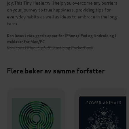
joy.This Tiny Healer will help you overcome any barriers
on your journey to true happiness, providing tips for
everyday habits as well as ideas to embrace in the long-
term.
Kan leses i våre gratis apper for iPhone/iPad og Android og i
webleser for Mac/PC
Kan leses i iBooks, på PC, Kindle og PocketBook
Flere bøker av samme forfatter