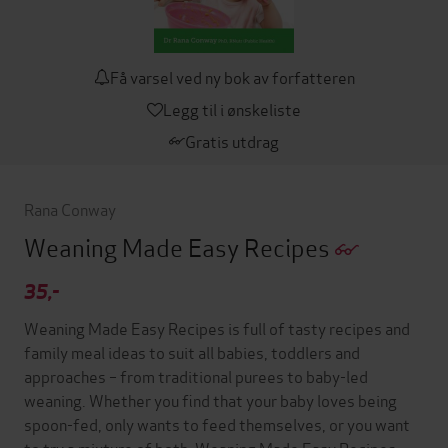
Få varsel ved ny bok av forfatteren
Legg til i ønskeliste
Gratis utdrag
Rana Conway
Weaning Made Easy Recipes
35,-
Weaning Made Easy Recipes is full of tasty recipes and
family meal ideas to suit all babies, toddlers and
approaches – from traditional purees to baby-led
weaning. Whether you find that your baby loves being
spoon-fed, only wants to feed themselves, or you want
to try a mixture of both, Weaning Made Easy Recipes