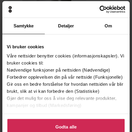
Samtykke
Detaljer
Om
Vi bruker cookies
Våre nettsider benytter cookies (informasjonskapsler). Vi
bruker cookies til:
249,-
Nødvendige funksjoner på nettsiden (Nødvendige)
I et hus i Alvdal
Forbedrer opplevelsen din på vår nettside (Funksjonelle)
Anne-Britt Harsem
Gir oss en bedre forståelse for hvordan nettsiden vår blir
EBOK
brukt, slik at vi kan forbedre den (Statistiske)
Gjør det mulig for oss å vise deg relevante produkter,
kampanjer og tilbud (Markedsføring)
Simple and tasty ideas for spoon-feeding
Undertittel
Klikk på «Godta alle» for å gi oss ditt samtykke til å
and baby-led weaning
bruke cookies for alle disse formålene. Du kan også
Godta alle