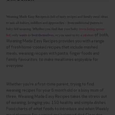
Weaning Made Easy Recipes is full of tasty recipes and family meal ideas
to suit all babies, toddlers and approaches – from traditional purees to
baby-led weaning. Whether you find that your baby
loves being spoon-
of both,
fed
, only
wants to feed themselves
, or you want to try a
m
i
x
t
u
r
e
Weaning Made Easy Recipes provides you with a range
of fresh home-cooked recipes that include mashed
meals, weaning recipes with pasta, finger foods and
family favourites, to make mealtimes enjoyable for
everyone.
Whether you’re a first-time parent, trying to find
weaning recipes for your 6 month old or a busy mum of
three, Weaning Made Easy Recipes takes the stress out
of weaning, bringing you: 150 healthy and simple dishes
Food charts of what foods to introduce and when Weekly
meal planners for a varied and balanced diet Clear dos