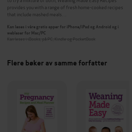
provides you with a range of fresh home-cooked recipes
that include mashed meals…
Kan leses i våre gratis apper for iPhone/iPad og Android og i
webleser for Mac/PC
Kan leses i iBooks, på PC, Kindle og PocketBook
Flere bøker av samme forfatter