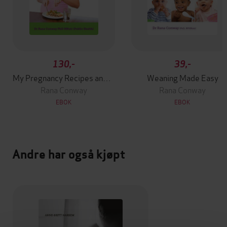
130,-
39,-
My Pregnancy Recipes and Meal Planner
Weaning Made Easy
Rana Conway
Rana Conway
EBOK
EBOK
Andre har også kjøpt