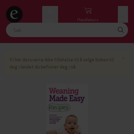
Logg inn
Handlekurv
Meny
Lu
×
Vi har dessverre ikke tillatelse til å selge boken til
deg i landet du befinner deg i nå.