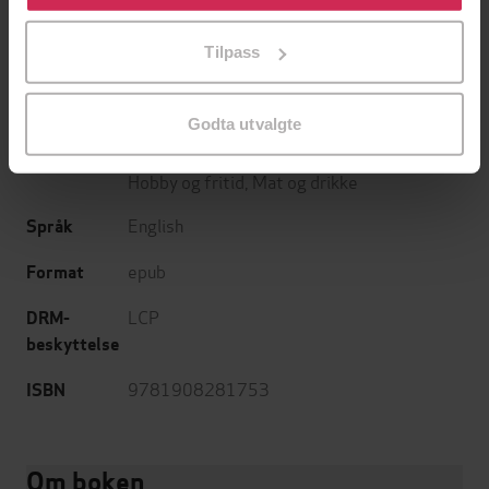
tilpasse ditt samtykke til spesifikke formål ved å klikke
Rana Conway
(forfatter)
Forfattere
på «Tilpass». Du kan når som helst trekke tilbake eller
Tilpass
endre ditt samtykke.
White Ladder
Forlag
24.04.2014
Utgitt
Godta utvalgte
Helse og livsstil
,
Dokumentar og fakta
,
Sjanger
Hobby og fritid
,
Mat og drikke
English
Språk
epub
Format
LCP
DRM-
beskyttelse
9781908281753
ISBN
Om boken