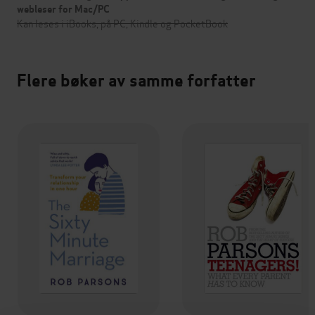
webleser for Mac/PC
Kan leses i iBooks, på PC, Kindle og PocketBook
Flere bøker av samme forfatter