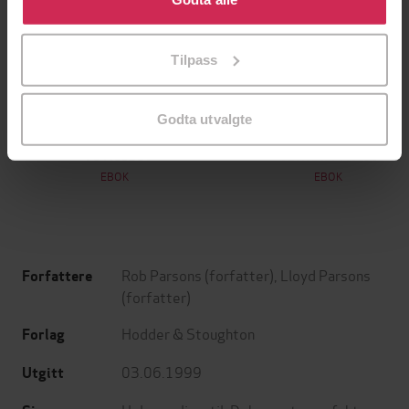
tilpasse ditt samtykke til spesifikke formål ved å klikke
på «Tilpass». Du kan når som helst trekke tilbake eller
Tilpass
endre ditt samtykke.
199,-
349,-
Godta utvalgte
Minnesota
Utskudd
Jo Nesbø
Jørn Lier Horst
EBOK
EBOK
Rob Parsons
(forfatter),
Lloyd Parsons
Forfattere
(forfatter)
Hodder & Stoughton
Forlag
03.06.1999
Utgitt