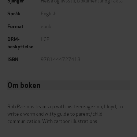
Helse og livsstil
,
Dokumentar og fakta
Sjanger
English
Språk
epub
Format
LCP
DRM-
beskyttelse
9781444727418
ISBN
Om boken
Rob Parsons teams up with his teen-age son, Lloyd, to
write a warm and witty guide to parent/child