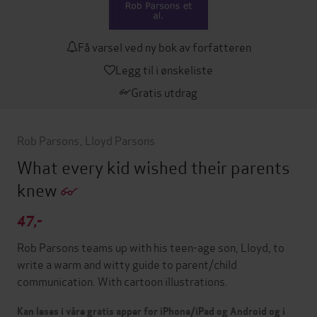
Få varsel ved ny bok av forfatteren
Legg til i ønskeliste
Gratis utdrag
Rob Parsons
,
Lloyd Parsons
What every kid wished their parents
knew
47,-
Rob Parsons teams up with his teen-age son, Lloyd, to
write a warm and witty guide to parent/child
communication. With cartoon illustrations.
Kan leses i våre gratis apper for iPhone/iPad og Android og i