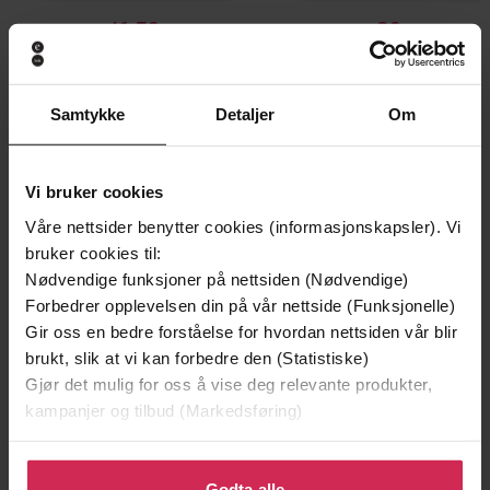
41,50,-
39,-
The Sixty Minute Marriage
Teenagers!
Rob Parsons
Rob Parsons
EBOK
EBOK
Samtykke
Detaljer
Om
Vi bruker cookies
Andre har også kjøpt
Våre nettsider benytter cookies (informasjonskapsler). Vi
bruker cookies til:
Nødvendige funksjoner på nettsiden (Nødvendige)
Premium
Premium
Forbedrer opplevelsen din på vår nettside (Funksjonelle)
Vinner av Rivertonprisen
Første gang på tilbud
Gir oss en bedre forståelse for hvordan nettsiden vår blir
brukt, slik at vi kan forbedre den (Statistiske)
Gjør det mulig for oss å vise deg relevante produkter,
kampanjer og tilbud (Markedsføring)
Klikk på «Godta alle» for å gi oss ditt samtykke til å
bruke cookies for alle disse formålene. Du kan også
Godta alle