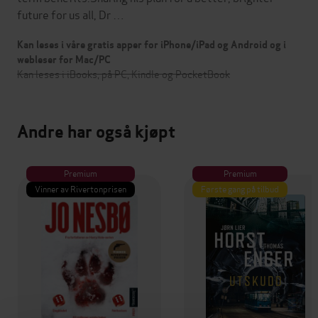
future for us all, Dr …
Kan leses i våre gratis apper for iPhone/iPad og Android og i
webleser for Mac/PC
Kan leses i iBooks, på PC, Kindle og PocketBook
Andre har også kjøpt
Premium
Premium
Vinner av Rivertonprisen
Første gang på tilbud