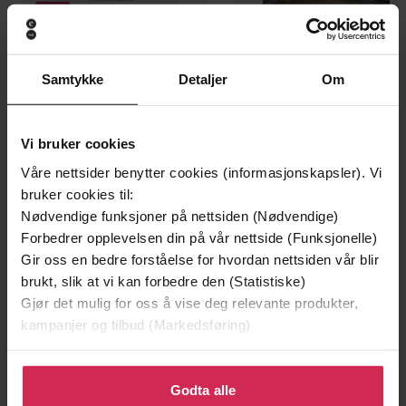
Samtykke
Detaljer
Om
199,-
349,-
Minnesota
Utskudd
Jo Nesbø
Jørn Lier Horst
Vi bruker cookies
EBOK
EBOK
Våre nettsider benytter cookies (informasjonskapsler). Vi
bruker cookies til:
Nødvendige funksjoner på nettsiden (Nødvendige)
Forbedrer opplevelsen din på vår nettside (Funksjonelle)
Doctor Emeka Okorocha
(forfatter)
Forfattere
Gir oss en bedre forståelse for hvordan nettsiden vår blir
brukt, slik at vi kan forbedre den (Statistiske)
Yellow Kite
Forlag
Gjør det mulig for oss å vise deg relevante produkter,
kampanjer og tilbud (Markedsføring)
23.06.2022
Utgitt
Helse og livsstil
,
Dokumentar og fakta
Klikk på «Godta alle» for å gi oss ditt samtykke til å
Sjanger
bruke cookies for alle disse formålene. Du kan også
Godta alle