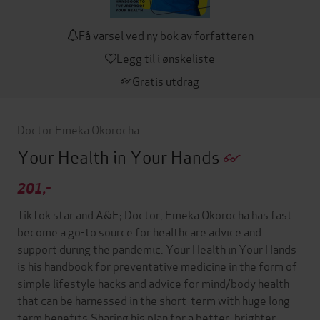
Få varsel ved ny bok av forfatteren
Legg til i ønskeliste
Gratis utdrag
Doctor Emeka Okorocha
Your Health in Your Hands
201,-
TikTok star and A&E; Doctor, Emeka Okorocha has fast
become a go-to source for healthcare advice and
support during the pandemic. Your Health in Your Hands
is his handbook for preventative medicine in the form of
simple lifestyle hacks and advice for mind/body health
that can be harnessed in the short-term with huge long-
term benefits.Sharing his plan for a better, brighter