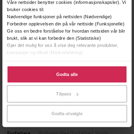
Våre nettsider benytter cookies (informasjonskapsler). Vi
bruker cookies til:
Nødvendige funksjoner på nettsiden (Nødvendige)
Forbedrer opplevelsen din på vår nettside (Funksjonelle)
Gir oss en bedre forståelse for hvordan nettsiden vår blir
brukt, slik at vi kan forbedre den (Statistiske)
Gjør det mulig for oss å vise deg relevante produkter,
kampanjer og tilbud (Markedsføring)
199,-
349,-
Klikk på «Godta alle» for å gi oss ditt samtykke til å
Minnesota
Utskudd
bruke cookies for alle disse formålene. Du kan også
Godta alle
Jo Nesbø
Jørn Lier Horst
tilpasse ditt samtykke til spesifikke formål ved å klikke
EBOK
EBOK
på «Tilpass». Du kan når som helst trekke tilbake eller
Tilpass
endre ditt samtykke.
Godta utvalgte
arven fra jegere, krigere og vikinger
Undertittel
Wolfgang Wee
(forfatter),
Sturla
Forfattere