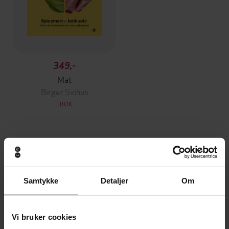
349,-
Mat
Birger Svihus
EBOK
Andre har også kjøpt
Samtykke
Detaljer
Om
Premium
Premium
Vinner av Rivertonprisen
Første gang på tilbud
Vi bruker cookies