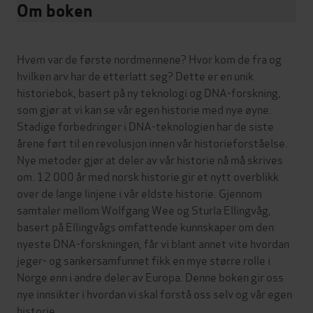
Om boken
Hvem var de første nordmennene? Hvor kom de fra og
hvilken arv har de etterlatt seg? Dette er en unik
historiebok, basert på ny teknologi og DNA-forskning,
som gjør at vi kan se vår egen historie med nye øyne.
Stadige forbedringer i DNA-teknologien har de siste
årene ført til en revolusjon innen vår historieforståelse.
Nye metoder gjør at deler av vår historie nå må skrives
om. 12 000 år med norsk historie gir et nytt overblikk
over de lange linjene i vår eldste historie. Gjennom
samtaler mellom Wolfgang Wee og Sturla Ellingvåg,
basert på Ellingvågs omfattende kunnskaper om den
nyeste DNA-forskningen, får vi blant annet vite hvordan
jeger- og sankersamfunnet fikk en mye større rolle i
Norge enn i andre deler av Europa. Denne boken gir oss
nye innsikter i hvordan vi skal forstå oss selv og vår egen