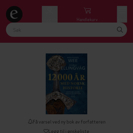
Logg inn
Handlekurv
Meny
Få varsel ved ny bok av forfatteren
Legg til i ønskeliste