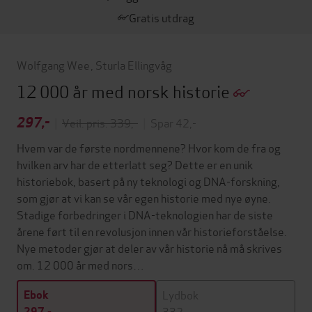
Gratis utdrag
Wolfgang Wee
,
Sturla Ellingvåg
12 000 år med norsk historie
297,-
|
Veil. pris: 339,-
|
Spar 42,-
Hvem var de første nordmennene? Hvor kom de fra og
hvilken arv har de etterlatt seg? Dette er en unik
historiebok, basert på ny teknologi og DNA-forskning,
som gjør at vi kan se vår egen historie med nye øyne.
Stadige forbedringer i DNA-teknologien har de siste
årene ført til en revolusjon innen vår historieforståelse.
Nye metoder gjør at deler av vår historie nå må skrives
om. 12 000 år med nors…
Lydbok
Ebok
332,-
297,-