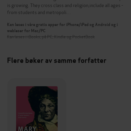
is growing. They cross class and religion,include all ages -
from students and metropoli…
Kan leses i våre gratis apper for iPhone/iPad og Android og i
webleser for Mac/PC
Kan leses i iBooks, på PC, Kindle og PocketBook
Flere bøker av samme forfatter