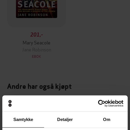
201,-
Mary Seacole
Jane Robinson
EBOK
Andre har også kjøpt
Premium
Premium
Vinner av Rivertonprisen
Første gang på tilbud
Samtykke
Detaljer
Om