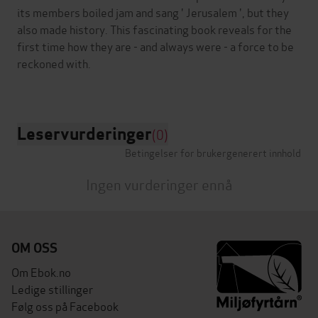
its members boiled jam and sang ' Jerusalem ', but they
also made history. This fascinating book reveals for the
first time how they are - and always were - a force to be
reckoned with.
Leservurderinger
(0)
Betingelser for brukergenerert innhold
Ingen vurderinger ennå
OM OSS
Om Ebok.no
Ledige stillinger
Følg oss på Facebook