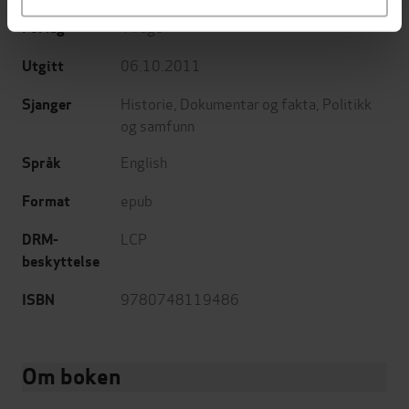
Virago
Forlag
06.10.2011
Utgitt
Historie
,
Dokumentar og fakta
,
Politikk
Sjanger
og samfunn
English
Språk
epub
Format
LCP
DRM-
beskyttelse
9780748119486
ISBN
Om boken