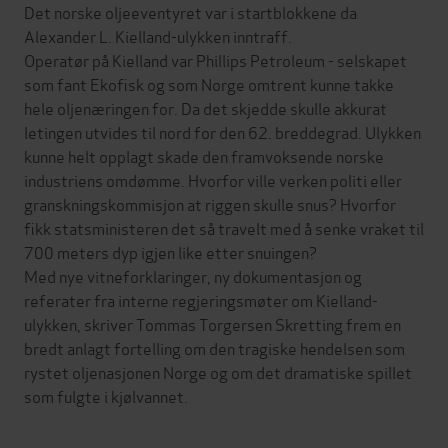
Det norske oljeeventyret var i startblokkene da
Alexander L. Kielland-ulykken inntraff.
Operatør på Kielland var Phillips Petroleum - selskapet
som fant Ekofisk og som Norge omtrent kunne takke
hele oljenæringen for. Da det skjedde skulle akkurat
letingen utvides til nord for den 62. breddegrad. Ulykken
kunne helt opplagt skade den framvoksende norske
industriens omdømme. Hvorfor ville verken politi eller
granskningskommisjon at riggen skulle snus? Hvorfor
fikk statsministeren det så travelt med å senke vraket til
700 meters dyp igjen like etter snuingen?
Med nye vitneforklaringer, ny dokumentasjon og
referater fra interne regjeringsmøter om Kielland-
ulykken, skriver Tommas Torgersen Skretting frem en
bredt anlagt fortelling om den tragiske hendelsen som
rystet oljenasjonen Norge og om det dramatiske spillet