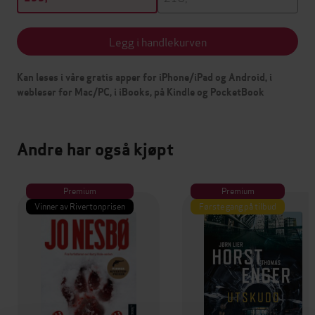
Legg i handlekurven
Kan leses i våre gratis apper for iPhone/iPad og Android, i
webleser for Mac/PC, i iBooks, på Kindle og PocketBook
Andre har også kjøpt
Premium
Premium
Vinner av Rivertonprisen
Første gang på tilbud