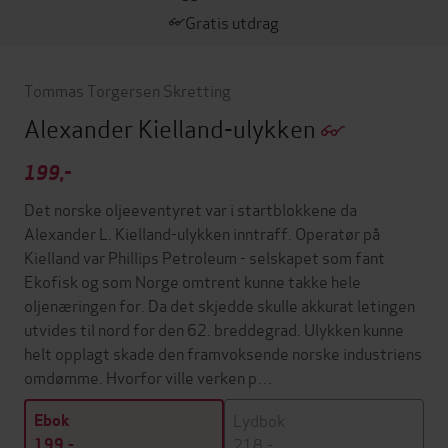
Gratis utdrag
Tommas Torgersen Skretting
Alexander Kielland-ulykken
199,-
Det norske oljeeventyret var i startblokkene da
Alexander L. Kielland-ulykken inntraff. Operatør på
Kielland var Phillips Petroleum - selskapet som fant
Ekofisk og som Norge omtrent kunne takke hele
oljenæringen for. Da det skjedde skulle akkurat letingen
utvides til nord for den 62. breddegrad. Ulykken kunne
helt opplagt skade den framvoksende norske industriens
omdømme. Hvorfor ville verken p…
Lydbok
Ebok
218,-
199,-