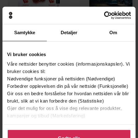
Samtykke
Detaljer
Om
199,-
349,-
Minnesota
Utskudd
Jo Nesbø
Jørn Lier Horst
Vi bruker cookies
EBOK
EBOK
Våre nettsider benytter cookies (informasjonskapsler). Vi
bruker cookies til:
Nødvendige funksjoner på nettsiden (Nødvendige)
Forbedrer opplevelsen din på vår nettside (Funksjonelle)
Gir oss en bedre forståelse for hvordan nettsiden vår blir
tragedien, spillet og hemmelighetene som
Undertittel
brukt, slik at vi kan forbedre den (Statistiske)
kunne ha veltet en oljenasjon
Gjør det mulig for oss å vise deg relevante produkter,
Tommas Torgersen Skretting
(forfatter)
Forfattere
kampanjer og tilbud (Markedsføring)
Kagge
Forlag
Klikk på «Godta alle» for å gi oss ditt samtykke til å
bruke cookies for alle disse formålene. Du kan også
Godta alle