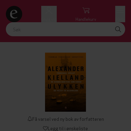
Logg inn
Handlekurv
Meny
Få varsel ved ny bok av forfatteren
Legg til i ønskeliste