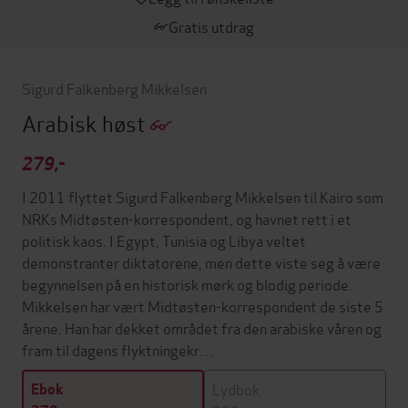
Gratis utdrag
Sigurd Falkenberg Mikkelsen
Arabisk høst
279,-
I 2011 flyttet Sigurd Falkenberg Mikkelsen til Kairo som
NRKs Midtøsten-korrespondent, og havnet rett i et
politisk kaos. I Egypt, Tunisia og Libya veltet
demonstranter diktatorene, men dette viste seg å være
begynnelsen på en historisk mørk og blodig periode.
Mikkelsen har vært Midtøsten-korrespondent de siste 5
årene. Han har dekket området fra den arabiske våren og
fram til dagens flyktningekr…
Lydbok
Ebok