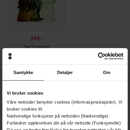
249,-
Før flommen
Sigurd Falkenberg Mikkelsen
EBOK
Samtykke
Detaljer
Om
Andre har også kjøpt
Vi bruker cookies
Våre nettsider benytter cookies (informasjonskapsler). Vi
bruker cookies til:
Nødvendige funksjoner på nettsiden (Nødvendige)
Forbedrer opplevelsen din på vår nettside (Funksjonelle)
Gir oss en bedre forståelse for hvordan nettsiden vår blir