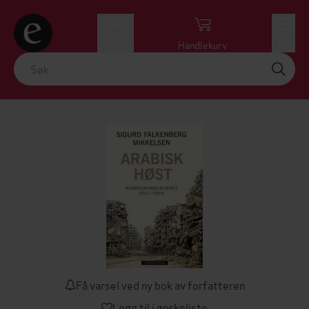
Logg inn
Handlekurv
Meny
Få varsel ved ny bok av forfatteren
Legg til i ønskeliste