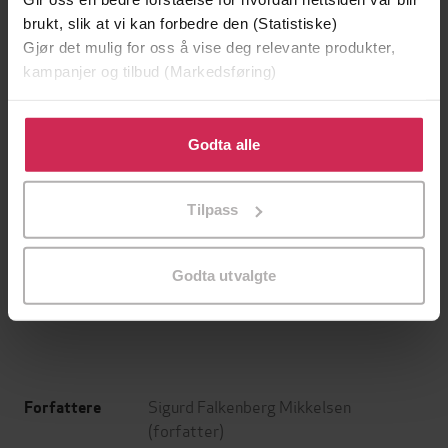
brukt, slik at vi kan forbedre den (Statistiske)
Gjør det mulig for oss å vise deg relevante produkter,
kampanjer og tilbud (Markedsføring)
Klikk på «Godta alle» for å gi oss ditt samtykke til å
bruke cookies for alle disse formålene. Du kan også
Godta alle
tilpasse ditt samtykke til spesifikke formål ved å klikke
på «Tilpass». Du kan når som helst trekke tilbake eller
Tilpass
endre ditt samtykke.
169,-
229,-
Landet som lovet alt
Hvitekrist
Sidsel Wold
Tore Skeie
Godta utvalgte
EBOK
EBOK
Sigurd Falkenberg Mikkelsen
Forfattere
(forfatter)