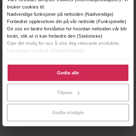
Stig S. Frøland
(forfatter)
Forfattere
bruker cookies til:
Nødvendige funksjoner på nettsiden (Nødvendige)
Solum Bokvennen
Forlag
Forbedrer opplevelsen din på vår nettside (Funksjonelle)
10.01.2025
Utgitt
Gir oss en bedre forståelse for hvordan nettsiden vår blir
brukt, slik at vi kan forbedre den (Statistiske)
365
sider
Lengde
Gjør det mulig for oss å vise deg relevante produkter,
kampanjer og tilbud (Markedsføring)
Historie
,
Dokumentar og fakta
,
Politikk
Sjanger
og samfunn
Klikk på «Godta alle» for å gi oss ditt samtykke til å
bruke cookies for alle disse formålene. Du kan også
Bokmål
Godta alle
Språk
tilpasse ditt samtykke til spesifikke formål ved å klikke
epub
Format
på «Tilpass». Du kan når som helst trekke tilbake eller
Tilpass
endre ditt samtykke.
Vannmerket
DRM-
beskyttelse
Godta utvalgte
9788256030453
ISBN