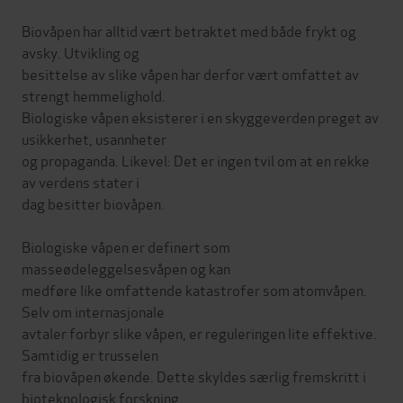
Biovåpen har alltid vært betraktet med både frykt og
avsky. Utvikling og
besittelse av slike våpen har derfor vært omfattet av
strengt hemmelighold.
Biologiske våpen eksisterer i en skyggeverden preget av
usikkerhet, usannheter
og propaganda. Likevel: Det er ingen tvil om at en rekke
av verdens stater i
dag besitter biovåpen.
Biologiske våpen er definert som
masseødeleggelsesvåpen og kan
medføre like omfattende katastrofer som atomvåpen.
Selv om internasjonale
avtaler forbyr slike våpen, er reguleringen lite effektive.
Samtidig er trusselen
fra biovåpen økende. Dette skyldes særlig fremskritt i
bioteknologisk forskning