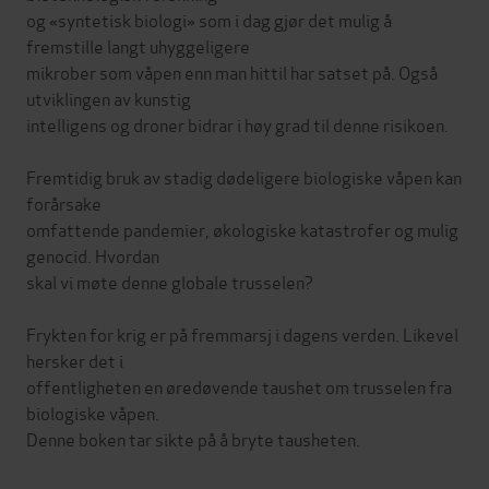
og «syntetisk biologi» som i dag gjør det mulig å
fremstille langt uhyggeligere
mikrober som våpen enn man hittil har satset på. Også
utviklingen av kunstig
intelligens og droner bidrar i høy grad til denne risikoen.
Fremtidig bruk av stadig dødeligere biologiske våpen kan
forårsake
omfattende pandemier, økologiske katastrofer og mulig
genocid. Hvordan
skal vi møte denne globale trusselen?
Frykten for krig er på fremmarsj i dagens verden. Likevel
hersker det i
offentligheten en øredøvende taushet om trusselen fra
biologiske våpen.
Denne boken tar sikte på å bryte tausheten.