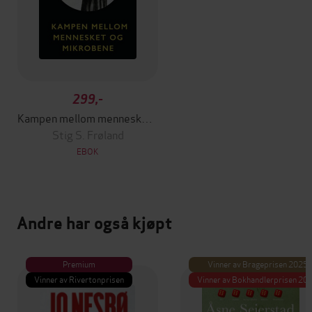
299,-
Kampen mellom mennesket og mikrobene
Stig S. Frøland
EBOK
Andre har også kjøpt
Premium
Vinner av Brageprisen 2025
Vinner av Rivertonprisen
Vinner av Bokhandlerprisen 20