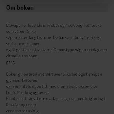
Om boken
Biovåpen er levende mikrober og mikrobegifter brukt
som våpen. Slike
våpen har en lang historie. De har vært benyttet i krig,
ved terroraksjoner
og til politiske attentater. Denne type våpen er i dag mer
aktuelle enn noen
gang.
Boken gir en bred oversikt over ulike biologiske våpen
gjennom historien
og frem til vår egen tid, med dramatiske eksempler
hentet fra krig og terror.
Blant annet får vi høre om Japans grusomme krigføring i
Kina før og under
annen verdenskrig.