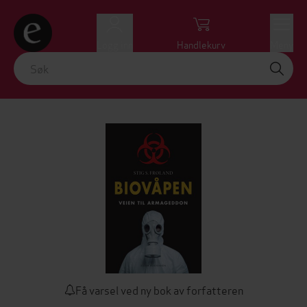
Logg inn
Handlekurv
Meny
Få varsel ved ny bok av forfatteren