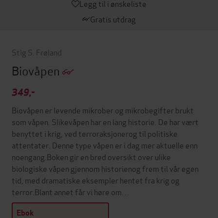
Legg til i ønskeliste
Gratis utdrag
Stig S. Frøland
Biovåpen
349,-
Biovåpen er levende mikrober og mikrobegifter brukt
som våpen. Slikevåpen har en lang historie. De har vært
benyttet i krig, ved terroraksjonerog til politiske
attentater. Denne type våpen er i dag mer aktuelle enn
noengang.Boken gir en bred oversikt over ulike
biologiske våpen gjennom historienog frem til vår egen
tid, med dramatiske eksempler hentet fra krig og
terror.Blant annet får vi høre om…
Ebok