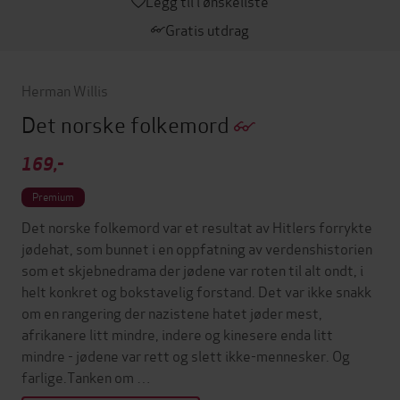
Legg til i ønskeliste
Gratis utdrag
Herman Willis
Det norske folkemord
169,-
Premium
Det norske folkemord var et resultat av Hitlers forrykte
jødehat, som bunnet i en oppfatning av verdenshistorien
som et skjebnedrama der jødene var roten til alt ondt, i
helt konkret og bokstavelig forstand. Det var ikke snakk
om en rangering der nazistene hatet jøder mest,
afrikanere litt mindre, indere og kinesere enda litt
mindre - jødene var rett og slett ikke-mennesker. Og
farlige.Tanken om …