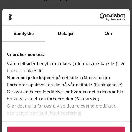
Premium
Samtykke
Detaljer
Om
Vi bruker cookies
Våre nettsider benytter cookies (informasjonskapsler). Vi
bruker cookies til:
Nødvendige funksjoner på nettsiden (Nødvendige)
Forbedrer opplevelsen din på vår nettside (Funksjonelle)
Gir oss en bedre forståelse for hvordan nettsiden vår blir
brukt, slik at vi kan forbedre den (Statistiske)
249,-
449,-
Gjør det mulig for oss å vise deg relevante produkter,
Sapiens
Hvitekrist
kampanjer og tilbud (Markedsføring)
Yuval Noah Harari
Tore Skeie
EBOK
LYDBOK
Klikk på «Godta alle» for å gi oss ditt samtykke til å