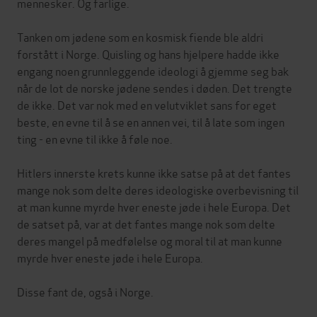
mennesker. Og farlige.
Tanken om jødene som en kosmisk fiende ble aldri
forstått i Norge. Quisling og hans hjelpere hadde ikke
engang noen grunnleggende ideologi å gjemme seg bak
når de lot de norske jødene sendes i døden. Det trengte
de ikke. Det var nok med en velutviklet sans for eget
beste, en evne til å se en annen vei, til å late som ingen
ting - en evne til ikke å føle noe.
Hitlers innerste krets kunne ikke satse på at det fantes
mange nok som delte deres ideologiske overbevisning til
at man kunne myrde hver eneste jøde i hele Europa. Det
de satset på, var at det fantes mange nok som delte
deres mangel på medfølelse og moral til at man kunne
myrde hver eneste jøde i hele Europa.