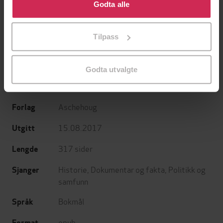
bruke cookies for alle disse formålene. Du kan også
Godta alle
tilpasse ditt samtykke til spesifikke formål ved å klikke
på «Tilpass». Du kan når som helst trekke tilbake eller
Tilpass
endre ditt samtykke.
om nazismens vesen og drapet på jødene
Undertittel
under annen verdenskrig
Godta utvalgte
Herman Willis
(forfatter),
Svein Bolling
Forfattere
(illustratør)
Aschehoug
Forlag
15.08.2017
Utgitt
317
sider
Lengde
Historie
,
Dokumentar og fakta
,
Politikk og
Sjanger
samfunn
Bokmål
Språk
epub
Format