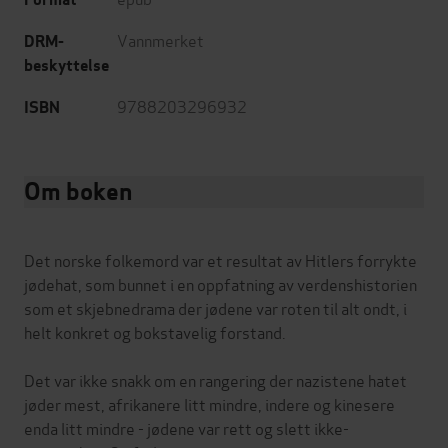
Vannmerket
DRM-
beskyttelse
9788203296932
ISBN
Om boken
Det norske folkemord var et resultat av Hitlers forrykte
jødehat, som bunnet i en oppfatning av verdenshistorien
som et skjebnedrama der jødene var roten til alt ondt, i
helt konkret og bokstavelig forstand.
Det var ikke snakk om en rangering der nazistene hatet
jøder mest, afrikanere litt mindre, indere og kinesere
enda litt mindre - jødene var rett og slett ikke-