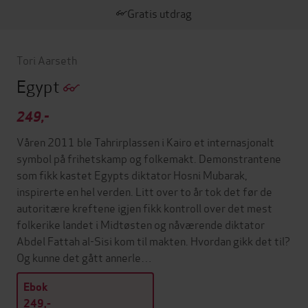
Gratis utdrag
Tori Aarseth
Egypt
249,-
Våren 2011 ble Tahrirplassen i Kairo et internasjonalt
symbol på frihetskamp og folkemakt. Demonstrantene
som fikk kastet Egypts diktator Hosni Mubarak,
inspirerte en hel verden. Litt over to år tok det før de
autoritære kreftene igjen fikk kontroll over det mest
folkerike landet i Midtøsten og nåværende diktator
Abdel Fattah al-Sisi kom til makten. Hvordan gikk det til?
Og kunne det gått annerle…
Ebok
249,-