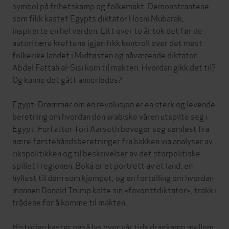
symbol på frihetskamp og folkemakt. Demonstrantene
som fikk kastet Egypts diktator Hosni Mubarak,
inspirerte en hel verden. Litt over to år tok det før de
autoritære kreftene igjen fikk kontroll over det mest
folkerike landet i Midtøsten og nåværende diktator
Abdel Fattah al-Sisi kom til makten. Hvordan gikk det til?
Og kunne det gått annerledes?
Egypt: Drømmer om en revolusjon er en sterk og levende
beretning om hvordan den arabiske våren utspilte seg i
Egypt. Forfatter Tori Aarseth beveger seg sømløst fra
nære førstehåndsberetninger fra bakken via analyser av
rikspolitikken og til beskrivelser av det storpolitiske
spillet i regionen. Boka er et portrett av et land, en
hyllest til dem som kjempet, og en fortelling om hvordan
mannen Donald Trump kalte sin «favorittdiktator», trakk i
trådene for å komme til makten.
Historien kaster også lys over vår tids dragkamp mellom