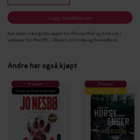
Legg i handlekurven
Kan leses i våre gratis apper for iPhone/iPad og Android, i
webleser for Mac/PC, i iBooks, på Kindle og PocketBook
Andre har også kjøpt
Premium
Premium
Vinner av Rivertonprisen
Første gang på tilbud