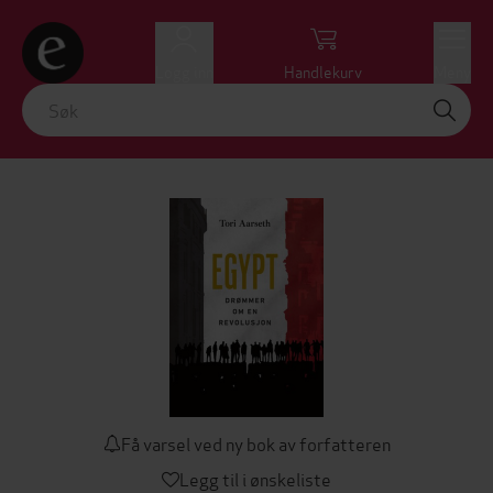
Logg inn
Handlekurv
Meny
Få varsel ved ny bok av forfatteren
Legg til i ønskeliste