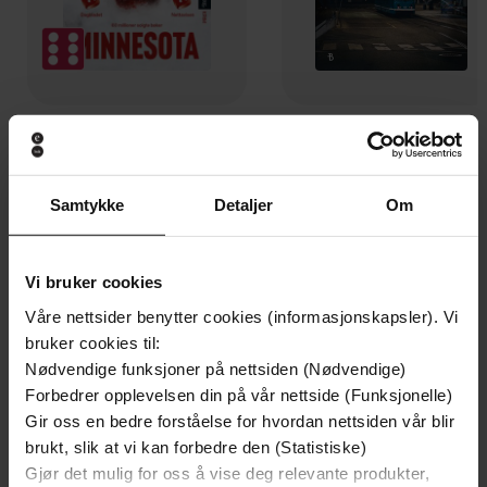
199,-
349,-
Minnesota
Utskudd
Jo Nesbø
Jørn Lier Horst
Samtykke
Detaljer
Om
EBOK
EBOK
Vi bruker cookies
Våre nettsider benytter cookies (informasjonskapsler). Vi
drømmer om en revolusjon
Undertittel
bruker cookies til:
Nødvendige funksjoner på nettsiden (Nødvendige)
Tori Aarseth
(forfatter)
Forfattere
Forbedrer opplevelsen din på vår nettside (Funksjonelle)
BoD - Books on Demand
Gir oss en bedre forståelse for hvordan nettsiden vår blir
Forlag
brukt, slik at vi kan forbedre den (Statistiske)
12.07.2024
Utgitt
Gjør det mulig for oss å vise deg relevante produkter,