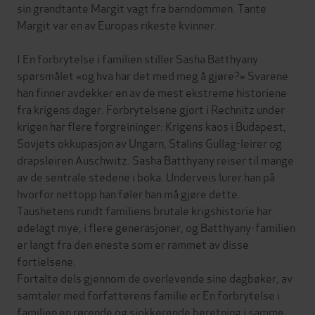
sin grandtante Margit vagt fra barndommen. Tante
Margit var en av Europas rikeste kvinner.
I En forbrytelse i familien stiller Sasha Batthyany
spørsmålet «og hva har det med meg å gjøre?» Svarene
han finner avdekker en av de mest ekstreme historiene
fra krigens dager. Forbrytelsene gjort i Rechnitz under
krigen har flere forgreininger: Krigens kaos i Budapest,
Sovjets okkupasjon av Ungarn, Stalins Gullag-leirer og
drapsleiren Auschwitz. Sasha Batthyany reiser til mange
av de sentrale stedene i boka. Underveis lurer han på
hvorfor nettopp han føler han må gjøre dette.
Taushetens rundt familiens brutale krigshistorie har
ødelagt mye, i flere generasjoner, og Batthyany-familien
er langt fra den eneste som er rammet av disse
fortielsene.
Fortalte dels gjennom de overlevende sine dagbøker, av
samtaler med forfatterens familie er En forbrytelse i
familien en rørende og sjokkerende beretning i samme