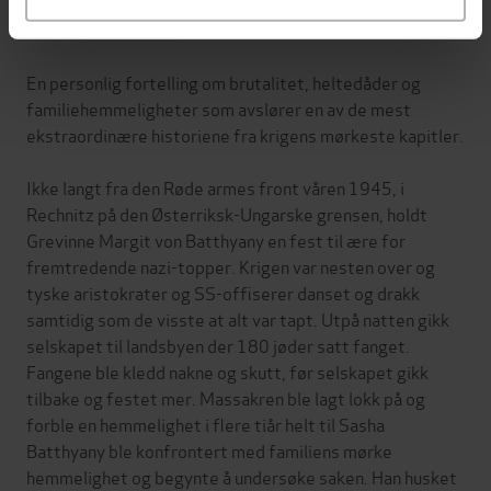
Om boken
En personlig fortelling om brutalitet, heltedåder og
familiehemmeligheter som avslører en av de mest
ekstraordinære historiene fra krigens mørkeste kapitler.
Ikke langt fra den Røde armes front våren 1945, i
Rechnitz på den Østerriksk-Ungarske grensen, holdt
Grevinne Margit von Batthyany en fest til ære for
fremtredende nazi-topper. Krigen var nesten over og
tyske aristokrater og SS-offiserer danset og drakk
samtidig som de visste at alt var tapt. Utpå natten gikk
selskapet til landsbyen der 180 jøder satt fanget.
Fangene ble kledd nakne og skutt, før selskapet gikk
tilbake og festet mer. Massakren ble lagt lokk på og
forble en hemmelighet i flere tiår helt til Sasha
Batthyany ble konfrontert med familiens mørke
hemmelighet og begynte å undersøke saken. Han husket