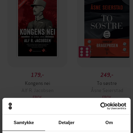
179,-
249,-
Kongens nei
To søstre
Alf R. Jacobsen
Åsne Seierstad
EBOK
EBOK
Samtykke
Detaljer
Om
Sacha Batthyany
(forfatter),
Sverre Dahl
Forfattere