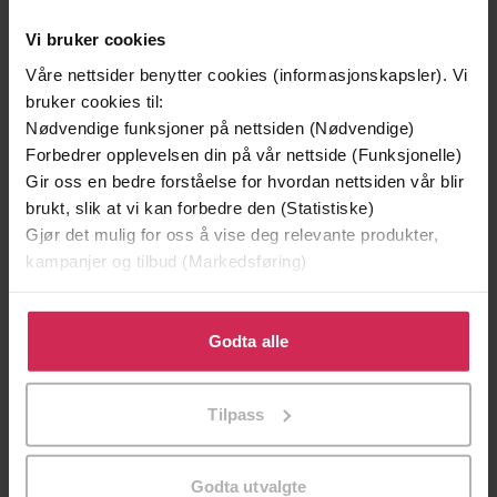
(oversetter)
Vi bruker cookies
Press
Forlag
Våre nettsider benytter cookies (informasjonskapsler). Vi
10.04.2017
bruker cookies til:
Utgitt
Nødvendige funksjoner på nettsiden (Nødvendige)
291
sider
Lengde
Forbedrer opplevelsen din på vår nettside (Funksjonelle)
Gir oss en bedre forståelse for hvordan nettsiden vår blir
Historie
,
Biografier
,
Dokumentar og fakta
Sjanger
brukt, slik at vi kan forbedre den (Statistiske)
Gjør det mulig for oss å vise deg relevante produkter,
Bokmål
Språk
kampanjer og tilbud (Markedsføring)
epub
Format
Klikk på «Godta alle» for å gi oss ditt samtykke til å
Vannmerket
DRM-
bruke cookies for alle disse formålene. Du kan også
Godta alle
beskyttelse
tilpasse ditt samtykke til spesifikke formål ved å klikke
på «Tilpass». Du kan når som helst trekke tilbake eller
9788232801060
ISBN
Tilpass
endre ditt samtykke.
Godta utvalgte