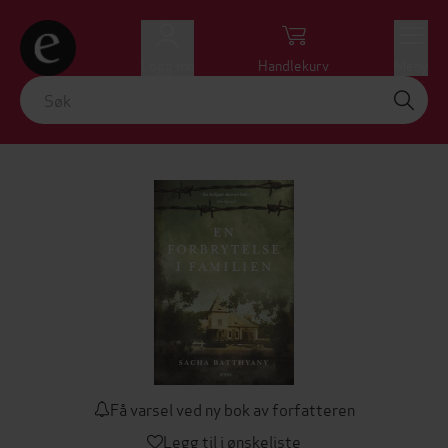
Logg inn
Handlekurv
Meny
Få varsel ved ny bok av forfatteren
Legg til i ønskeliste