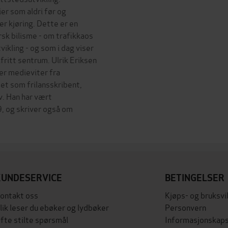
er som aldri før og
er kjøring. Dette er en
k bilisme - om trafikkaos
kling - og som i dag viser
ritt sentrum. Ulrik Eriksen
 er medieviter fra
bet som frilansskribent,
v. Han har vært
, og skriver også om
KUNDESERVICE
BETINGELSER
ontakt oss
Kjøps- og bruksvi
lik leser du ebøker og lydbøker
Personvern
fte stilte spørsmål
Informasjonskaps