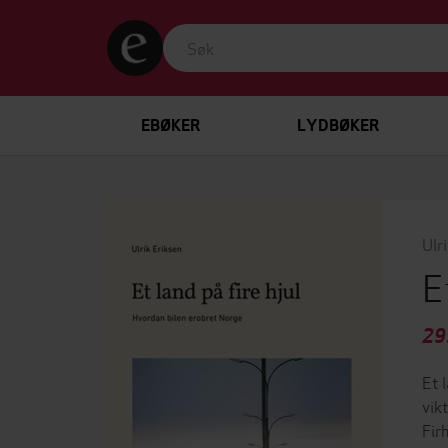
EBØKER
LYDBØKER
Ulr
E
29
Et 
vik
Fir