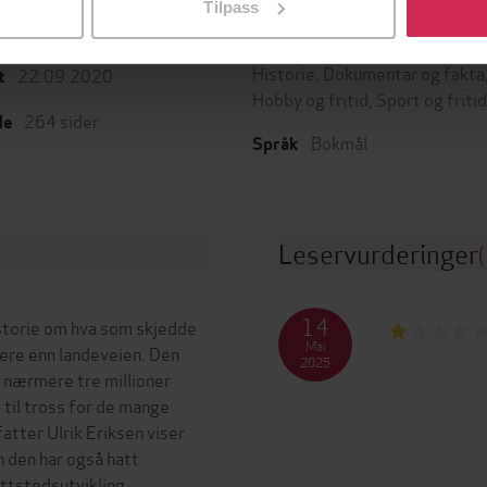
Tilpass
Res publica
Sjanger
g
Historie
,
Dokumentar og fakta
22.09.2020
t
Hobby og fritid
,
Sport og fritid
264
sider
de
Bokmål
Språk
Leservurderinger
(
14
istorie om hva som skjedde
Mai
igere enn landeveien. Den
2025
e nærmere tre millioner
, til tross for de mange
tter Ulrik Eriksen viser
 den har også hatt
ttstedsutvikling.