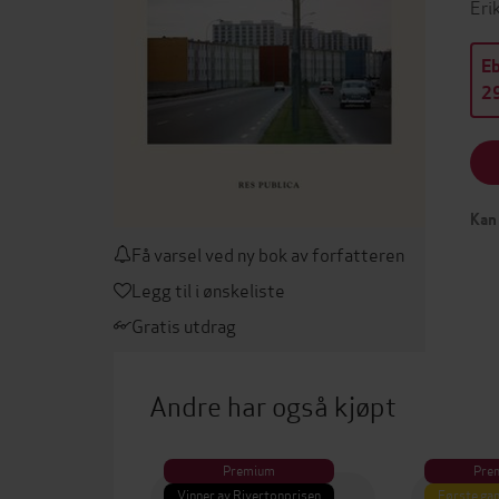
Eri
E
29
Kan 
Få varsel ved ny bok av forfatteren
Legg til i ønskeliste
Gratis utdrag
Andre har også kjøpt
Premium
Pre
Vinner av Rivertonprisen
Første gan