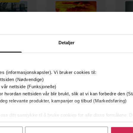
Detaljer
es (informasjonskapsler). Vi bruker cookies til:
ttsiden (Nødvendige)
349,-
249,-
 vår nettside (Funksjonelle)
Utskudd
Ingen
Døde 
r hvordan nettsiden vår blir brukt, slik at vi kan forbedre den (St
 Lier Horst
Pascal Engman
Ju
 deg relevante produkter, kampanjer og tilbud (Markedsføring)
EBOK
EBOK
 oss ditt samtykke til å bruke cookies for alle disse formålene. D
l ved å klikke på «Tilpass». Du kan når som helst trekke tilbake