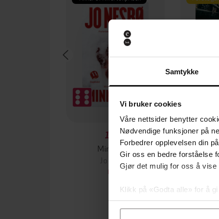
Samtykke
Vi bruker cookies
Våre nettsider benytter cooki
Nødvendige funksjoner på ne
199,-
Forbedrer opplevelsen din på
Minnesota
Gir oss en bedre forståelse fo
Jo Nesbø
Jørn
Gjør det mulig for oss å vise
EBOK
Klikk på «Godta alle» for å gi
samtykke til spesifikke formå