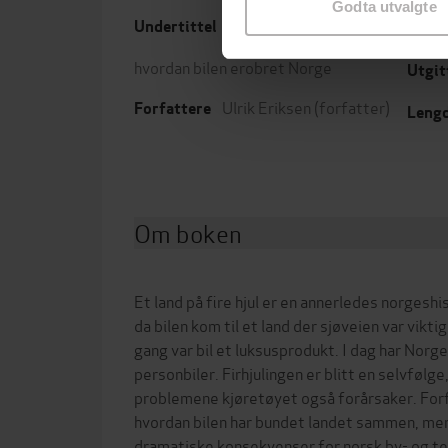
Godta utvalgte
Undertittel
Forla
hvordan bilen erobret Norge
Utgit
Ulrik Eriksen
(forfatter)
Forfattere
Leng
Om boken
Et land på fire hjul er en annerledes norgesh
da bilen kom til et land der sjøveien var vikt
gang var bil et luksusprodukt. I dag har Norg
personbiler. Firhjulingen er blitt en selvfølge
problemene kjøretøyet også forårsaker. Forfa
hvordan bilen har bundet landet sammen, men
dramatiske konsekvenser for norsk by- og te