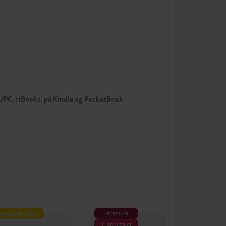
c/PC, i iBooks, på Kindle og PocketBook
 gang på tilbud
Premium
Vi anbefaler