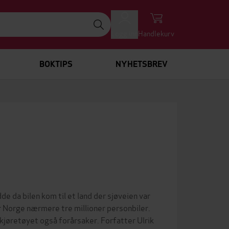
Logg inn
Handlekurv
BOKTIPS
NYHETSBREV
de da bilen kom til et land der sjøveien var
ar Norge nærmere tre millioner personbiler.
 kjøretøyet også forårsaker. Forfatter Ulrik