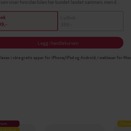
ksen viser hvordan bilen har bundet landet sammen, men d…
Lydbok
bok
399,-
9,-
Legg i handlekurven
leses i våre gratis apper for iPhone/iPad og Android, i webleser for Ma
mium
Første
g på tilbud