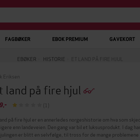
FAGBØKER
EBOK PREMIUM
GAVEKORT
EBØKER
HISTORIE
ET LAND PÅ FIRE HJUL
ik Eriksen
t land på fire hjul
9,-
(1)
land på fire hjul er en annerledes norgeshistorie om hva som skjed
tigere enn landeveien. Den gang var bil et luksusprodukt. I dag h
hjulingen er blitt en selvfølge, til tross for de mange problemene