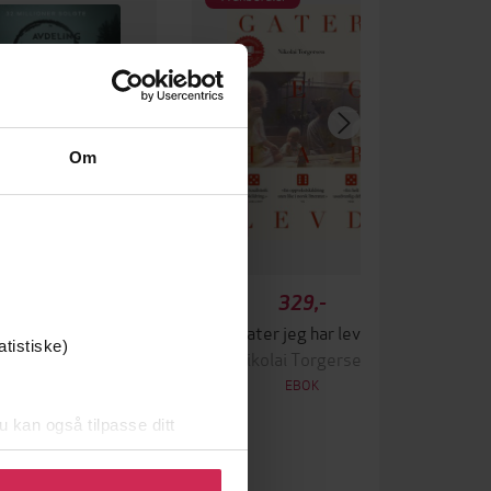
Om
349,-
329,-
sjeler synger ikke
Gater jeg har levd
atistiske)
ssi Adler-Olsen
Nikolai Torgersen
EBOK
EBOK
u kan også tilpasse ditt
 eller endre ditt samtykke.