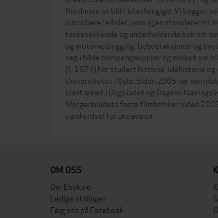
Nordmenn er blitt bilavhengige. Vi bygger vei
subsidierer elbiler, som igjen stimulerer til m
tankevekkende og underholdende bok om nors
og motorveibygging, beboeraksjoner og byutvi
seg i både bompengeopprør og ønsket om bilf
(f. 1974) har studert historie, idéhistorie og
Universitetet i Oslo. Siden 2005 har han job
blant annet i Dagbladet og Dagens Næringsli
Morgenbladets faste filmkritiker siden 2009
OM OSS
Om Ebok.no
K
Ledige stillinger
S
Følg oss på Facebook
O