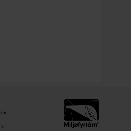
lkår
ler