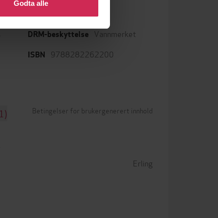
Godta alle
epub
Format
,
Vannmerket
DRM-beskyttelse
9788282262200
ISBN
Betingelser for brukergenerert innhold
1)
Erling