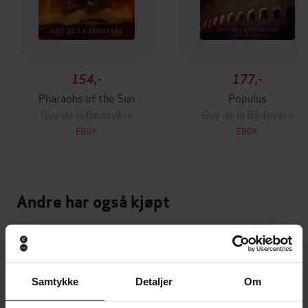
154,-
177,-
Pharaohs of the Sun
Populus
Guy de la Bédoyère
Guy de la Bédoyère
EBOK
EBOK
Andre har også kjøpt
Premium
Premium
Vinner av Rivertonprisen
Første gang på tilbud
Samtykke
Detaljer
Om