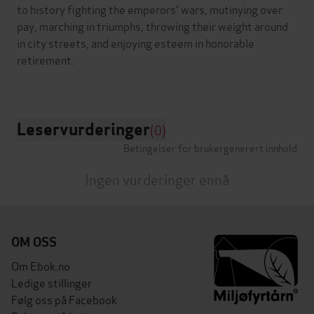
to history fighting the emperors' wars, mutinying over
pay, marching in triumphs, throwing their weight around
in city streets, and enjoying esteem in honorable
retirement.
Leservurderinger
(0)
Betingelser for brukergenerert innhold
Ingen vurderinger ennå
OM OSS
Om Ebok.no
Ledige stillinger
Følg oss på Facebook