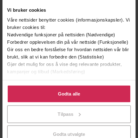
Vi bruker cookies
Våre nettsider benytter cookies (informasjonskapsler). Vi
bruker cookies til:
Nødvendige funksjoner på nettsiden (Nødvendige)
Forbedrer opplevelsen din på vår nettside (Funksjonelle)
Gir oss en bedre forståelse for hvordan nettsiden vår blir
brukt, slik at vi kan forbedre den (Statistiske)
199,-
349,-
Gjør det mulig for oss å vise deg relevante produkter,
Minnesota
Utskudd
kampanjer og tilbud (Markedsføring)
Jo Nesbø
Jørn Lier Horst
Klikk på «Godta alle» for å gi oss ditt samtykke til å
EBOK
EBOK
bruke cookies for alle disse formålene. Du kan også
Godta alle
tilpasse ditt samtykke til spesifikke formål ved å klikke
på «Tilpass». Du kan når som helst trekke tilbake eller
Tilpass
endre ditt samtykke.
Living, Fighting and Dying in the Roman
Undertittel
Army
Godta utvalgte