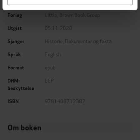
Guy de la Bédoyère
(forfatter)
Forfattere
Little, Brown Book Group
Forlag
05.11.2020
Utgitt
Historie
,
Dokumentar og fakta
Sjanger
English
Språk
epub
Format
LCP
DRM-
beskyttelse
9781408712382
ISBN
Om boken