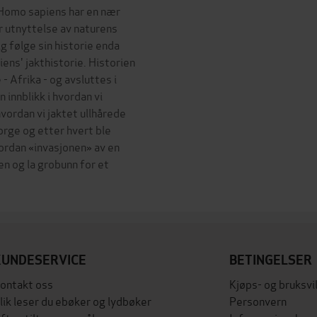
t Homo sapiens har en nær
år utnyttelse av naturens
g følge sin historie enda
iens' jakthistorie. Historien
- Afrika - og avsluttes i
 innblikk i hvordan vi
ordan vi jaktet ullhårede
rge og etter hvert ble
vordan «invasjonen» av en
n og la grobunn for et
KUNDESERVICE
BETINGELSER
ontakt oss
Kjøps- og bruksvi
lik leser du ebøker og lydbøker
Personvern