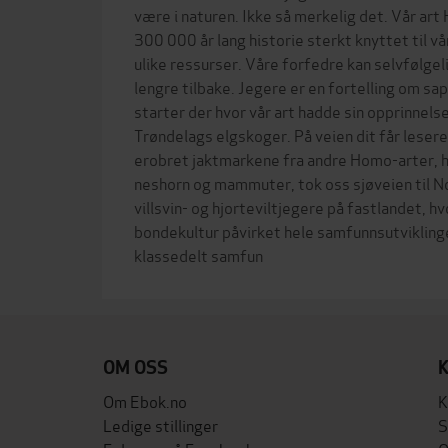
være i naturen. Ikke så merkelig det. Vår ar
300 000 år lang historie sterkt knyttet til v
ulike ressurser. Våre forfedre kan selvfølgeli
lengre tilbake. Jegere er en fortelling om sap
starter der hvor vår art hadde sin opprinnelse 
Trøndelags elgskoger. På veien dit får leseren
erobret jaktmarkene fra andre Homo-arter, hv
neshorn og mammuter, tok oss sjøveien til No
villsvin- og hjorteviltjegere på fastlandet, h
bondekultur påvirket hele samfunnsutviklinge
OM OSS
Om Ebok.no
K
Ledige stillinger
S