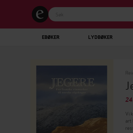
EBØKER
LYDBØKER
Rei
J
24
Vi 
art
res