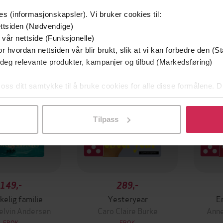
es (informasjonskapsler). Vi bruker cookies til:
ttsiden (Nødvendige)
 vår nettside (Funksjonelle)
Første
r hvordan nettsiden vår blir brukt, slik at vi kan forbedre den (St
Vi
 deg relevante produkter, kampanjer og tilbud (Markedsføring)
 oss ditt samtykke til å bruke cookies for alle disse formålene. D
l ved å klikke på «Tilpass». Du kan når som helst trekke tilbake
Tilpass
149,-
289,-
kelig familie
Yesteryear
En
jelvin Andersen
Caro Claire Burke
Anne
EBOK
EBOK