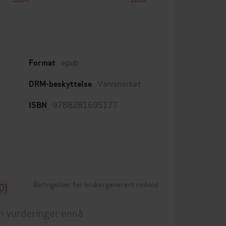
epub
Format
Vannmerket
DRM-beskyttelse
,
9788281695177
ISBN
Betingelser for brukergenerert innhold
0)
n vurderinger ennå