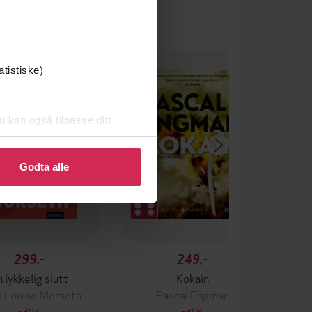
Premium
 gang på tilbud
atistiske)
 anbefaler
u kan også tilpasse ditt
 eller endre ditt samtykke.
Godta alle
299,-
249,-
 lykkelig slutt
Kokain
 Louise Morseth
Pascal Engman
EBOK
EBOK