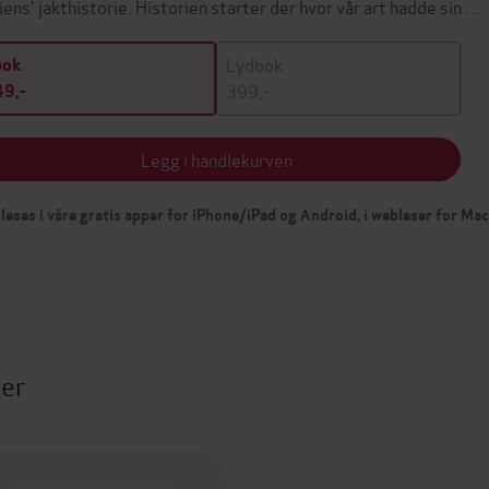
iens' jakthistorie. Historien starter der hvor vår art hadde sin …
Lydbok
bok
399,-
9,-
Legg i handlekurven
leses i våre gratis apper for iPhone/iPad og Android, i webleser for Ma
ter