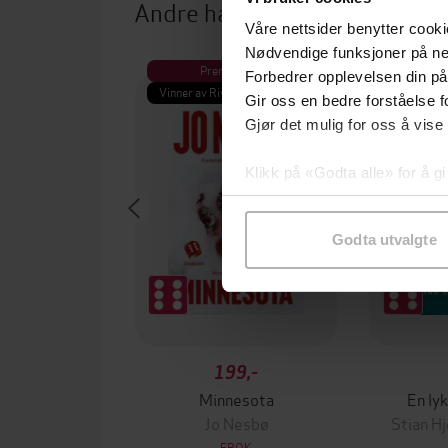
Andre har også kjøpt
Våre nettsider benytter cooki
Nødvendige funksjoner på ne
Premium
Premium
Forbedrer opplevelsen din på
Vinner av Rivertonprisen
Gir oss en bedre forståelse fo
Gjør det mulig for oss å vise
Klikk på «Godta alle» for å gi
samtykke til spesifikke formå
Godta utvalgte
199,-
Minnesota
En lyk
Jo Nesbø
Stian H
EBOK