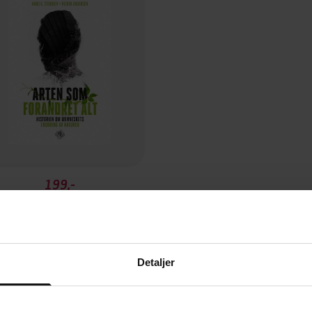
199,-
Arten som forandret alt
Hans K. Stenøien
EBOK
Detaljer