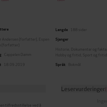
188
sider
ttere
Lengde
r Andersen
(forfatter),
Espen
Sjanger
n
(forfatter)
Historie
,
Dokumentar og fakta
Cappelen Damm
Hobby og fritid
,
Sport og fritid
g
18.09.2019
Bokmål
t
Språk
Leservurderinger
(
Inge
 en tilfredsstillelse ved å