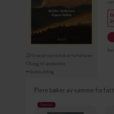
sap
E
24
Kan 
Få varsel ved ny bok av forfatteren
Legg til i ønskeliste
Gratis utdrag
Flere bøker av samme forfat
Premium