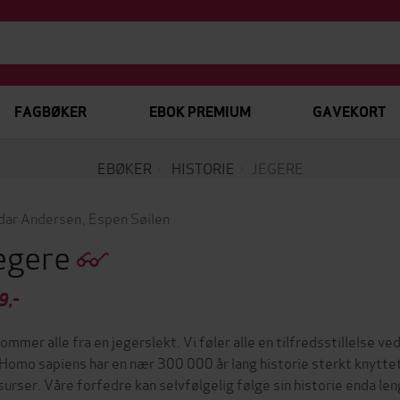
FAGBØKER
EBOK PREMIUM
GAVEKORT
EBØKER
HISTORIE
JEGERE
dar Andersen
,
Espen Søilen
egere
9,-
kommer alle fra en jegerslekt. Vi føler alle en tilfredsstillelse ve
 Homo sapiens har en nær 300 000 år lang historie sterkt knyttet 
surser. Våre forfedre kan selvfølgelig følge sin historie enda len