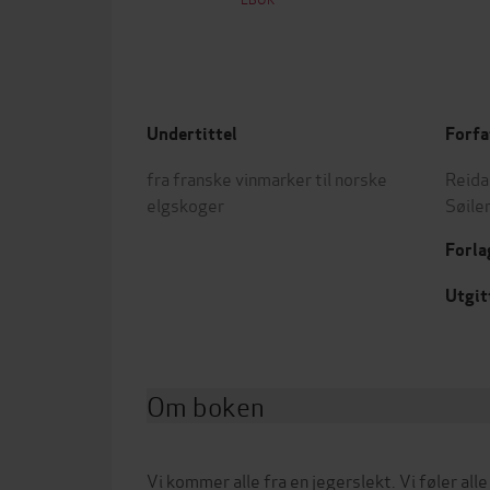
Undertittel
Forfa
fra franske vinmarker til norske
Reida
elgskoger
Søile
Forla
Utgit
Om boken
Vi kommer alle fra en jegerslekt. Vi føler alle