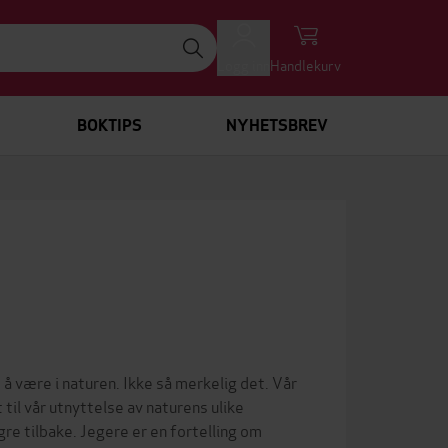
Logg inn
Handlekurv
BOKTIPS
NYHETSBREV
d å være i naturen. Ikke så merkelig det. Vår
til vår utnyttelse av naturens ulike
gre tilbake. Jegere er en fortelling om