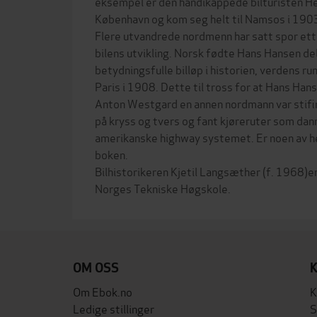
eksempel er den handikappede bilturisten He
København og kom seg helt til Namsos i 190
Flere utvandrede nordmenn har satt spor ett
bilens utvikling. Norsk fødte Hans Hansen del
betydningsfulle billøp i historien, verdens ru
Paris i 1908. Dette til tross for at Hans Hans
Anton Westgard en annen nordmann var stifi
på kryss og tvers og fant kjøreruter som dan
amerikanske highway systemet. Er noen av he
boken.
Bilhistorikeren Kjetil Langsæther (f. 1968)er
OM OSS
Om Ebok.no
K
Ledige stillinger
S