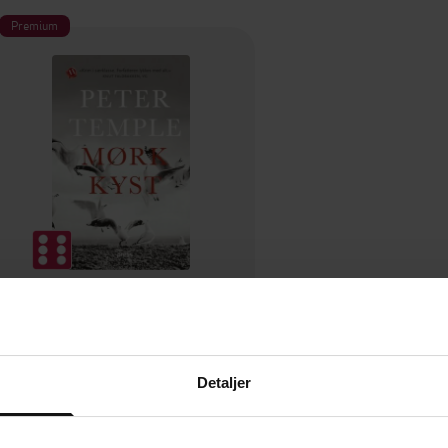
Premium
149,-
Mørk kyst
Peter Temple
Detaljer
EBOK