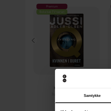
Premium
Boka bak TV-serien
159,-
Kvinnen i buret
Jussi Adler-Olsen
Samtykke
EBOK