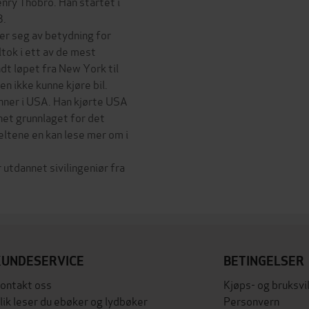
nry Thobro. Han startet i
3.
er seg av betydning for
tok i ett av de mest
ndt løpet fra New York til
en ikke kunne kjøre bil.
nner i USA. Han kjørte USA
net grunnlaget for det
ltene en kan lese mer om i
 utdannet sivilingeniør fra
KUNDESERVICE
BETINGELSER
ontakt oss
Kjøps- og bruksvi
lik leser du ebøker og lydbøker
Personvern