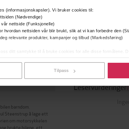
es (informasjonskapsler). Vi bruker cookies til:
ttsiden (Nødvendige)
ttere
Sjanger
 vår nettside (Funksjonelle)
r hvordan nettsiden vår blir brukt, slik at vi kan forbedre den (St
l Langsæther
(forfatter)
Historie
,
Dokumentar og fakta
 deg relevante produkter, kampanjer og tilbud (Markedsføring)
Hobby og fritid
,
Sport og fritid
Kjetil Langsæther forl.
g
 oss ditt samtykke til å bruke cookies for alle disse formålene. D
Bokmål
Språk
02.12.2014
t
l ved å klikke på «Tilpass». Du kan når som helst trekke tilbake
Tilpass
Leservurderinger
(
Inge
 bilen barndom.
ul Steenstrup å lage ett
torien om motorsykkelen
ene brukte bilene, ett