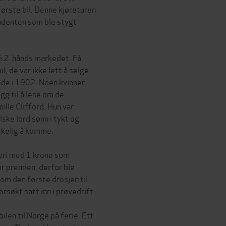
ørste bil. Denne kjøreturen
tudenten som ble stygt
 i 2. hånds markedet. Få
, de var ikke lett å selge.
rede i 1902. Noen kvinner
egg til å lese om de
ille Clifford. Hun var
ske lord sønn i tykt og
skelig å komme.
teri med 1 krone som
or premien, derfor ble
kom den første drosjen til
orsøkt satt inn i prøvedrift.
ilen til Norge på ferie. Ett