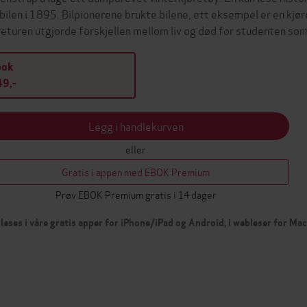
 bilen i 1895. Bilpionerene brukte bilene, ett eksempel er en kj
returen utgjorde forskjellen mellom liv og død for studenten so
bok
9,-
Legg i handlekurven
eller
Gratis i appen med EBOK Premium
Prøv EBOK Premium gratis i 14 dager
leses i våre gratis apper for iPhone/iPad og Android, i webleser for Ma