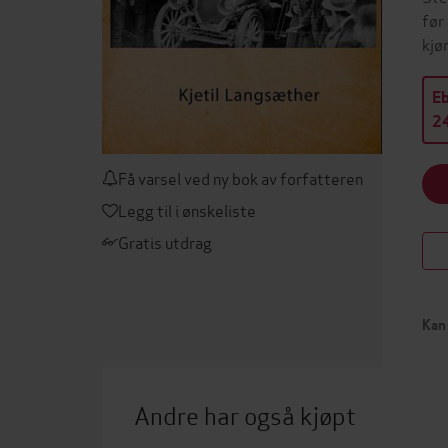
før
kjø
E
24
Få varsel ved ny bok av forfatteren
Legg til i ønskeliste
Gratis utdrag
Kan 
Andre har også kjøpt