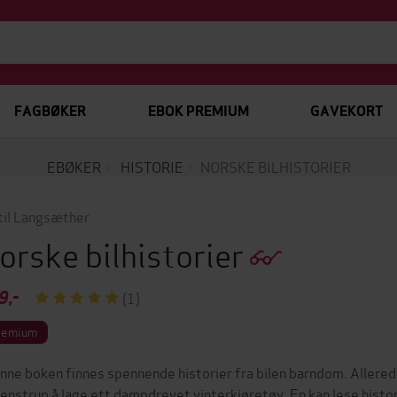
FAGBØKER
EBOK PREMIUM
GAVEKORT
EBØKER
HISTORIE
NORSKE BILHISTORIER
til Langsæther
orske bilhistorier
9,-
(1)
remium
enne boken finnes spennende historier fra bilen barndom. Allere
enstrup å lage ett dampdrevet vinterkjøretøy. En kan lese hist