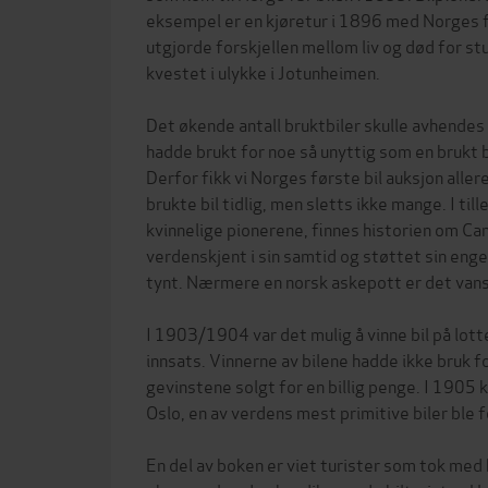
eksempel er en kjøretur i 1896 med Norges f
utgjorde forskjellen mellom liv og død for s
kvestet i ulykke i Jotunheimen.
Det økende antall bruktbiler skulle avhendes
hadde brukt for noe så unyttig som en brukt bil
Derfor fikk vi Norges første bil auksjon alle
brukte bil tidlig, men sletts ikke mange. I till
kvinnelige pionerene, finnes historien om Cam
verdenskjent i sin samtid og støttet sin engel
tynt. Nærmere en norsk askepott er det van
I 1903/1904 var det mulig å vinne bil på lot
innsats. Vinnerne av bilene hadde ikke bruk f
gevinstene solgt for en billig penge. I 1905 
Oslo, en av verdens mest primitive biler ble f
En del av boken er viet turister som tok med b