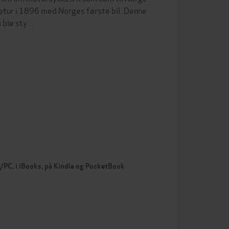
øretur i 1896 med Norges første bil. Denne
m ble sty…
c/PC, i iBooks, på Kindle og PocketBook