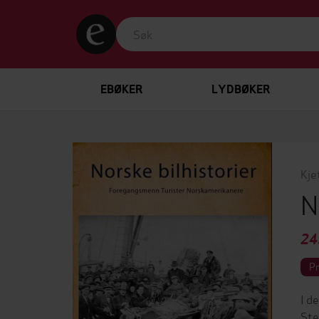
EBØKER
LYDBØKER
Kje
N
24
P
I d
Ste