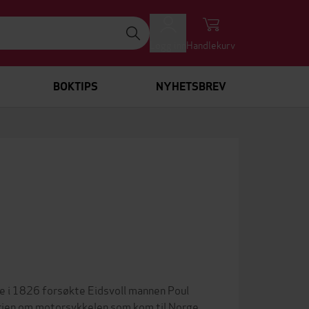
Logg inn
Handlekurv
BOKTIPS
NYHETSBREV
de i 1826 forsøkte Eidsvoll mannen Poul
orien om motorsykkelen som kom til Norge