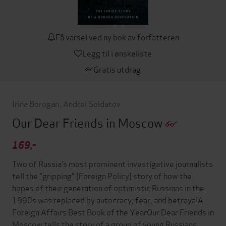
Få varsel ved ny bok av forfatteren
Legg til i ønskeliste
Gratis utdrag
Irina Borogan
,
Andrei Soldatov
Our Dear Friends in Moscow
169,-
Two of Russia’s most prominent investigative journalists
tell the "gripping" (Foreign Policy) story of how the
hopes of their generation of optimistic Russians in the
1990s was replaced by autocracy, fear, and betrayalA
Foreign Affairs Best Book of the YearOur Dear Friends in
Moscow tells the story of a group of young Russians,