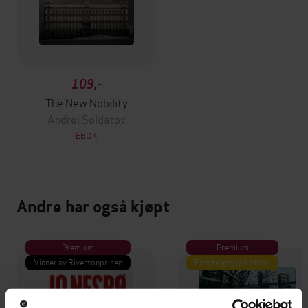
109,-
The New Nobility
Andrei Soldatov
EBOK
Andre har også kjøpt
Premium
Premium
Vinner av Rivertonprisen
Første gang på tilbud