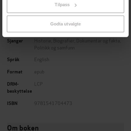
(forfatter)
Tilpass
endre ditt samtykke.
PublicAffairs
Forlag
Godta utvalgte
03.06.2025
Utgitt
Historie
,
Biografier
,
Dokumentar og fakta
,
Sjanger
Politikk og samfunn
English
Språk
epub
Format
LCP
DRM-
beskyttelse
9781541704473
ISBN
Om boken