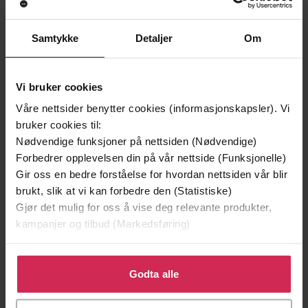
Samtykke
Detaljer
Om
Vi bruker cookies
Våre nettsider benytter cookies (informasjonskapsler). Vi
bruker cookies til:
Nødvendige funksjoner på nettsiden (Nødvendige)
199,-
349,-
Forbedrer opplevelsen din på vår nettside (Funksjonelle)
Minnesota
Utskudd
Gir oss en bedre forståelse for hvordan nettsiden vår blir
Jo Nesbø
Jørn Lier Horst
brukt, slik at vi kan forbedre den (Statistiske)
EBOK
EBOK
Gjør det mulig for oss å vise deg relevante produkter,
kampanjer og tilbud (Markedsføring)
Klikk på «Godta alle» for å gi oss ditt samtykke til å
The Inside Story of a Broken Generation
Undertittel
bruke cookies for alle disse formålene. Du kan også
Godta alle
tilpasse ditt samtykke til spesifikke formål ved å klikke
Irina Borogan
(forfatter),
Andrei Soldatov
Forfattere
på «Tilpass». Du kan når som helst trekke tilbake eller