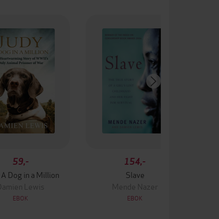
59,-
154,-
 A Dog in a Million
Slave
Damien Lewis
Mende Nazer
EBOK
EBOK