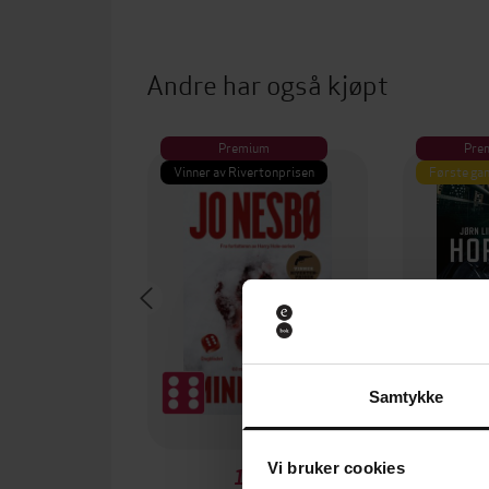
Andre har også kjøpt
Premium
Pre
Vinner av Rivertonprisen
Første gan
Samtykke
Vi bruker cookies
199,-