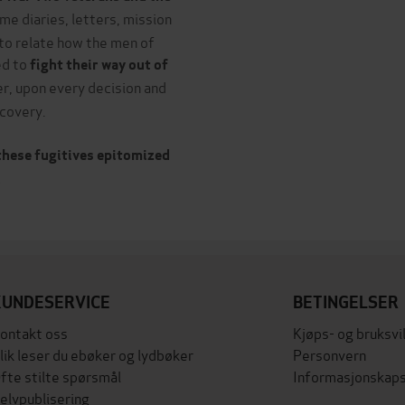
e diaries, letters, mission
 to relate how the men of
ed to
fight their way out of
er, upon every decision and
scovery.
 these fugitives epitomized
.
KUNDESERVICE
BETINGELSER
ontakt oss
Kjøps- og bruksvi
lik leser du ebøker og lydbøker
Personvern
fte stilte spørsmål
Informasjonskaps
elvpublisering