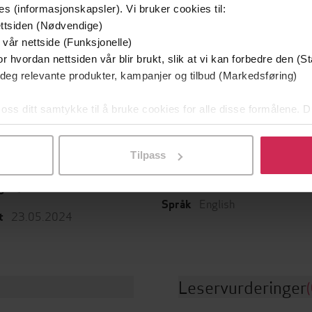
es (informasjonskapsler). Vi bruker cookies til:
Utskudd
En lykkelig familie
ttsiden (Nødvendige)
 Lier Horst
Stian Hjelvin Andersen
P
 vår nettside (Funksjonelle)
EBOK
EBOK
r hvordan nettsiden vår blir brukt, slik at vi kan forbedre den (St
 deg relevante produkter, kampanjer og tilbud (Markedsføring)
 oss ditt samtykke til å bruke cookies for alle disse formålene. D
l ved å klikke på «Tilpass». Du kan når som helst trekke tilbake
ttere
Sjanger
Tilpass
n Lewis
(forfatter)
Historie
,
Biografier
,
Dokument
fakta
,
Politikk og samfunn
Quercus
g
English
Språk
23.05.2024
t
Leservurderinger
(