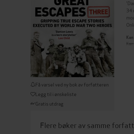
'Da
34 
mou
Onl
Kan 
Kan 
Få varsel ved ny bok av forfatteren
Legg til i ønskeliste
Gratis utdrag
Flere bøker av samme forfat