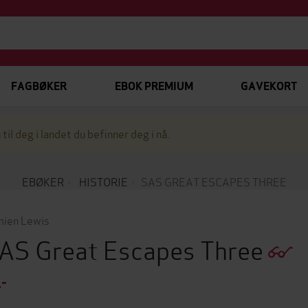
FAGBØKER
EBOK PREMIUM
GAVEKORT
 til deg i landet du befinner deg i nå.
EBØKER
HISTORIE
SAS GREAT ESCAPES THREE
ien Lewis
AS Great Escapes Three
,-