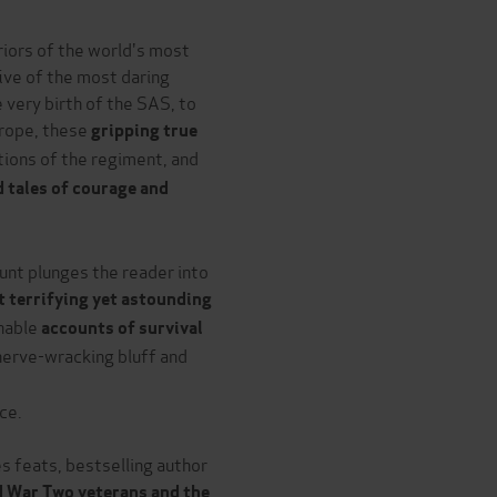
iors of the world's most
ive of the most daring
very birth of the SAS, to
urope, these
gripping true
ions of the regiment, and
 tales of courage and
unt plunges the reader into
 terrifying yet astounding
inable
accounts of survival
nerve-wracking bluff and
ce.
es feats, bestselling author
d War Two veterans and the