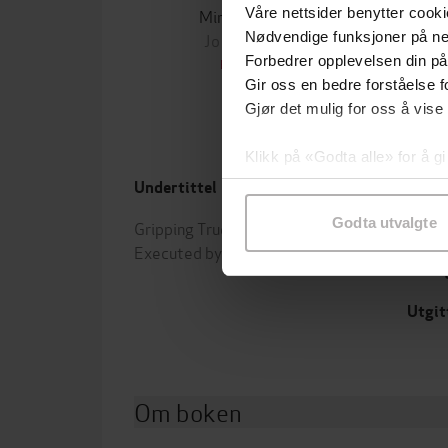
Våre nettsider benytter cooki
Minnesota
Nødvendige funksjoner på ne
Jo Nesbø
Jørn
Forbedrer opplevelsen din på
EBOK
Gir oss en bedre forståelse fo
Gjør det mulig for oss å vise
Klikk på «Godta alle» for å gi
samtykke til spesifikke formå
Undertittel
Forfa
Godta utvalgte
Gripping True Escape Stories
Damie
Executed by World War Two Heroes
Forla
Utgit
Om boken