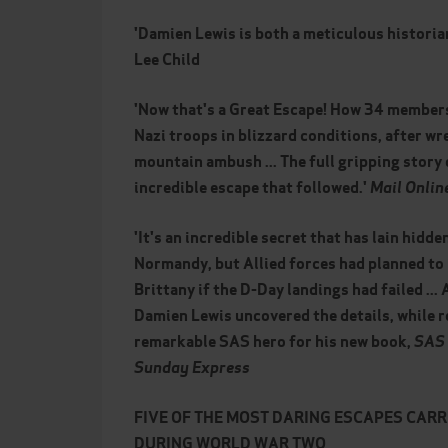
'Damien Lewis is both a meticulous historian
Lee Child
'Now that's a Great Escape! How 34 member
Nazi troops in blizzard conditions, after wr
mountain ambush ... The full gripping story 
incredible escape that followed.'
Mail Onlin
'It's an incredible secret that has lain hidd
Normandy, but Allied forces had planned to 
Brittany if the D-Day landings had failed ...
Damien Lewis uncovered the details, while r
remarkable SAS hero for his new book,
SAS 
Sunday Express
FIVE OF THE MOST DARING ESCAPES CARR
DURING WORLD WAR TWO