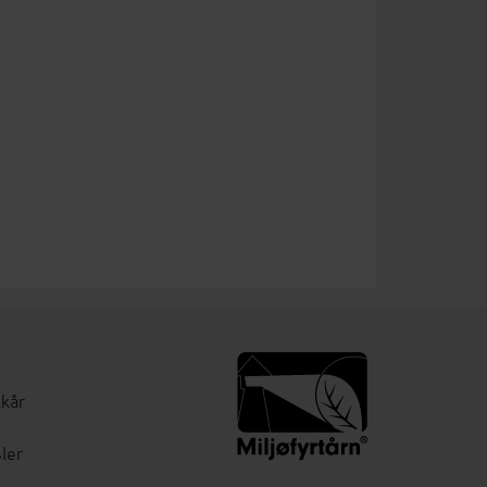
lkår
ler