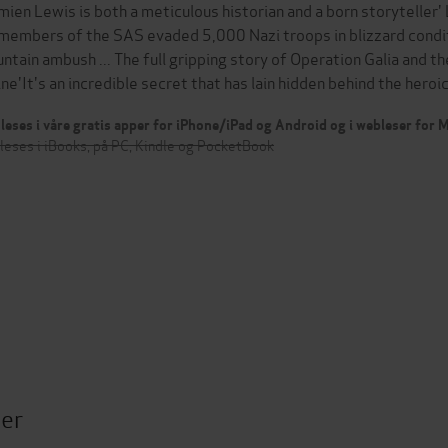
mien Lewis is both a meticulous historian and a born storyteller
members of the SAS evaded 5,000 Nazi troops in blizzard conditi
ntain ambush ... The full gripping story of Operation Galia and th
ine'It's an incredible secret that has lain hidden behind the heroi
leses i våre gratis apper for iPhone/iPad og Android og i webleser for
leses i iBooks, på PC, Kindle og PocketBook
ter