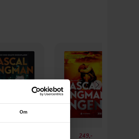
Om
349,-
249,-