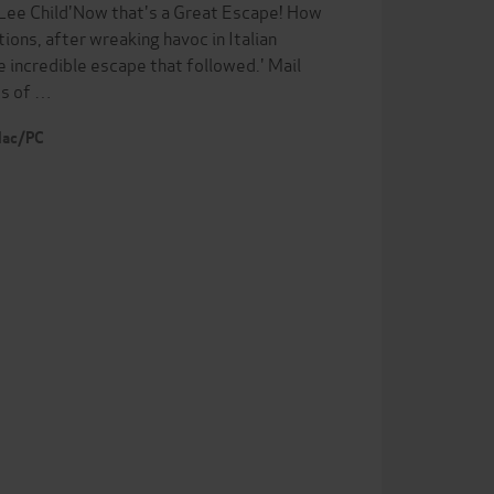
' Lee Child'Now that's a Great Escape! How
ons, after wreaking havoc in Italian
e incredible escape that followed.' Mail
cs of …
 Mac/PC