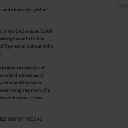
Inge
 and a born storyteller'
s of the SAS evaded 5,000
eaking havoc in Italian
of Operation Galia and the
e
en behind the heroics of
invade the beaches of
 Author and historian
esearching the story of a
Great Escapes Three
.'
IED OUT BY THE SAS