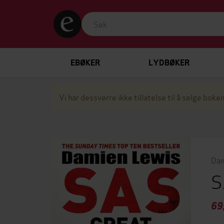
EBØKER
LYDBØKER
Vi har dessverre ikke tillatelse til å selge boken
Dam
S
69