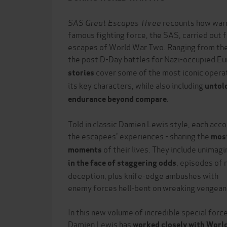
SAS Great Escapes Three
recounts how warr
famous fighting force, the SAS, carried out f
escapes of World War Two. Ranging from the 
the post D-Day battles for Nazi-occupied E
cover some of the most iconic operat
stories
its key characters, while also including
untold
.
endurance beyond compare
Told in classic Damien Lewis style, each acco
the escapees' experiences - sharing the
most
of their lives. They include unimag
moments
, episodes of 
in the face of staggering odds
deception, plus knife-edge ambushes with
enemy forces hell-bent on wreaking vengean
In this new volume of incredible special forc
Damien Lewis has
worked closely with Worl