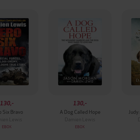
130,-
130,-
 Six Bravo
A Dog Called Hope
Judy:
ien Lewis
Damien Lewis
EBOK
EBOK