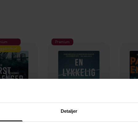
mium
Premium
g på tilbud
Detaljer
349,-
149,-