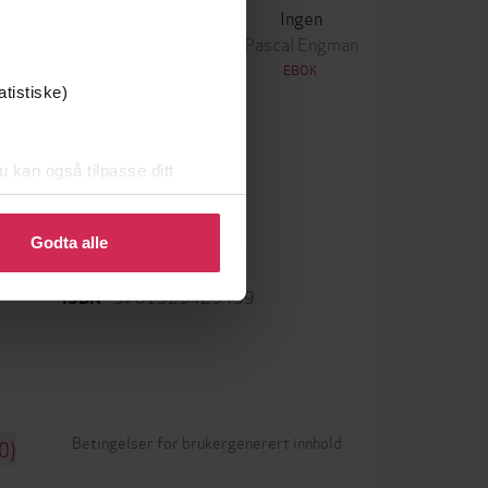
Krigen
Ingen
ascal Engman
Pascal Engman
EBOK
EBOK
atistiske)
u kan også tilpasse ditt
 eller endre ditt samtykke.
epub
Format
Godta alle
ar og
LCP
DRM-beskyttelse
9781529429459
ISBN
Betingelser for brukergenerert innhold
0)