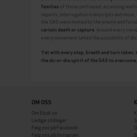
of those portrayed, accessing wartim
families
reports, interrogation transcripts and more,
the SAS were hunted by the enemy and forc
. Around every corn
certain death or capture
every movement lurked the possibility of di
Yet with every step, breath and turn taken,
the do-or-die spirit of the SAS to overcome
OM OSS
Om Ebok.no
K
Ledige stillinger
S
Følg oss på Facebook
O
Følg oss på Instagram
S