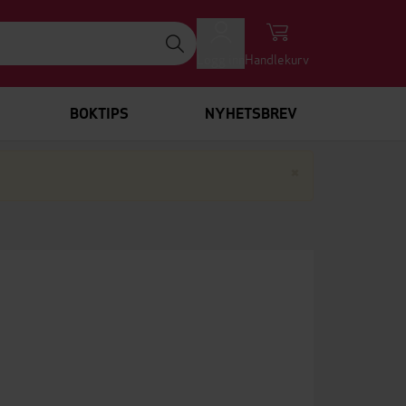
Logg inn
Handlekurv
BOKTIPS
NYHETSBREV
Lukk
×