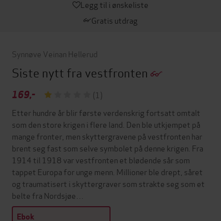
Legg til i ønskeliste
Gratis utdrag
Synnøve Veinan Hellerud
Siste nytt fra vestfronten
169,-
(1)
Etter hundre år blir første verdenskrig fortsatt omtalt
som den store krigen i flere land. Den ble utkjempet på
mange fronter, men skyttergravene på vestfronten har
brent seg fast som selve symbolet på denne krigen. Fra
1914 til 1918 var vestfronten et blødende sår som
tappet Europa for unge menn. Millioner ble drept, såret
og traumatisert i skyttergraver som strakte seg som et
belte fra Nordsjøe…
Ebok