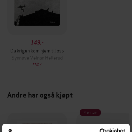
149,-
Da krigen kom hjem til oss
Synnøve Veinan Hellerud
EBOK
Andre har også kjøpt
Premium