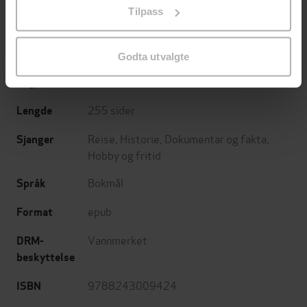
Tilpass
endre ditt samtykke.
Synnøve Veinan Hellerud
(forfatter)
Forfattere
Spartacus
Forlag
Godta utvalgte
26.11.2014
Utgitt
255
sider
Lengde
Reise
,
Historie
,
Dokumentar og fakta
,
Sjanger
Hobby og fritid
Bokmål
Språk
epub
Format
Vannmerket
DRM-
beskyttelse
9788243009424
ISBN