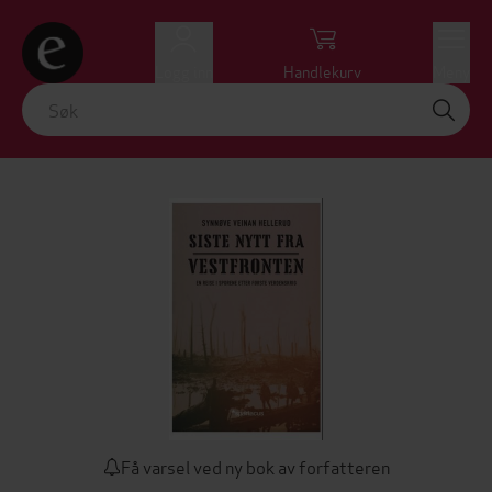
Logg inn
Handlekurv
Meny
Få varsel ved ny bok av forfatteren