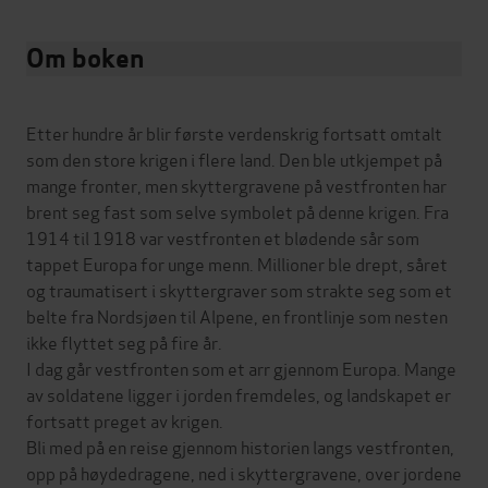
Om boken
Etter hundre år blir første verdenskrig fortsatt omtalt
som den store krigen i flere land. Den ble utkjempet på
mange fronter, men skyttergravene på vestfronten har
brent seg fast som selve symbolet på denne krigen. Fra
1914 til 1918 var vestfronten et blødende sår som
tappet Europa for unge menn. Millioner ble drept, såret
og traumatisert i skyttergraver som strakte seg som et
belte fra Nordsjøen til Alpene, en frontlinje som nesten
ikke flyttet seg på fire år.
I dag går vestfronten som et arr gjennom Europa. Mange
av soldatene ligger i jorden fremdeles, og landskapet er
fortsatt preget av krigen.
Bli med på en reise gjennom historien langs vestfronten,
opp på høydedragene, ned i skyttergravene, over jordene