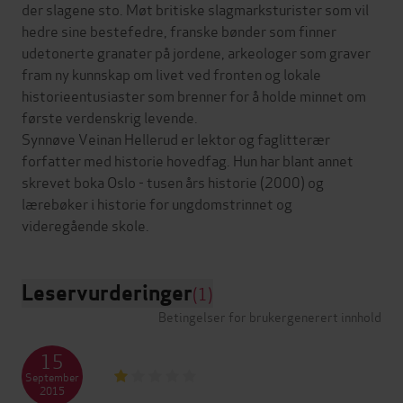
der slagene sto. Møt britiske slagmarksturister som vil
hedre sine bestefedre, franske bønder som finner
udetonerte granater på jordene, arkeologer som graver
fram ny kunnskap om livet ved fronten og lokale
historieentusiaster som brenner for å holde minnet om
første verdenskrig levende.
Synnøve Veinan Hellerud er lektor og faglitterær
forfatter med historie hovedfag. Hun har blant annet
skrevet boka Oslo - tusen års historie (2000) og
lærebøker i historie for ungdomstrinnet og
Leservurderinger
(1)
Betingelser for brukergenerert innhold
15
September
2015