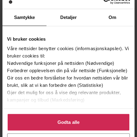
Samtykke
Detaljer
Om
Vi bruker cookies
Våre nettsider benytter cookies (informasjonskapsler). Vi
bruker cookies til:
Nødvendige funksjoner på nettsiden (Nødvendige)
Forbedrer opplevelsen din på vår nettside (Funksjonelle)
249,-
449,-
Gir oss en bedre forståelse for hvordan nettsiden vår blir
Sapiens
Hvitekrist
brukt, slik at vi kan forbedre den (Statistiske)
Yuval Noah Harari
Tore Skeie
Gjør det mulig for oss å vise deg relevante produkter,
EBOK
LYDBOK
kampanjer og tilbud (Markedsføring)
Klikk på «Godta alle» for å gi oss ditt samtykke til å
bruke cookies for alle disse formålene. Du kan også
Godta alle
en reise i sporene etter første
Undertittel
tilpasse ditt samtykke til spesifikke formål ved å klikke
verdenskrig
på «Tilpass». Du kan når som helst trekke tilbake eller