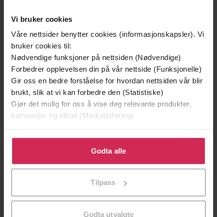
Vi bruker cookies
Våre nettsider benytter cookies (informasjonskapsler). Vi
bruker cookies til:
Nødvendige funksjoner på nettsiden (Nødvendige)
Forbedrer opplevelsen din på vår nettside (Funksjonelle)
Gir oss en bedre forståelse for hvordan nettsiden vår blir
brukt, slik at vi kan forbedre den (Statistiske)
199,-
349,-
Gjør det mulig for oss å vise deg relevante produkter,
Minnesota
Utskudd
kampanjer og tilbud (Markedsføring)
Jo Nesbø
Jørn Lier Horst
EBOK
EBOK
Klikk på «Godta alle» for å gi oss ditt samtykke til å
bruke cookies for alle disse formålene. Du kan også
Godta alle
tilpasse ditt samtykke til spesifikke formål ved å klikke
på «Tilpass». Du kan når som helst trekke tilbake eller
Tilpass
endre ditt samtykke.
Martin Gilbert
(forfatter)
Forfattere
John Murray
Forlag
Godta utvalgte