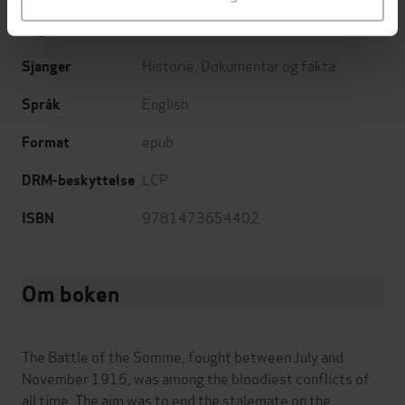
03.11.2016
Utgitt
Historie
,
Dokumentar og fakta
Sjanger
English
Språk
epub
Format
LCP
DRM-beskyttelse
9781473654402
ISBN
Om boken
The Battle of the Somme, fought between July and
November 1916, was among the bloodiest conflicts of
all time. The aim was to end the stalemate on the