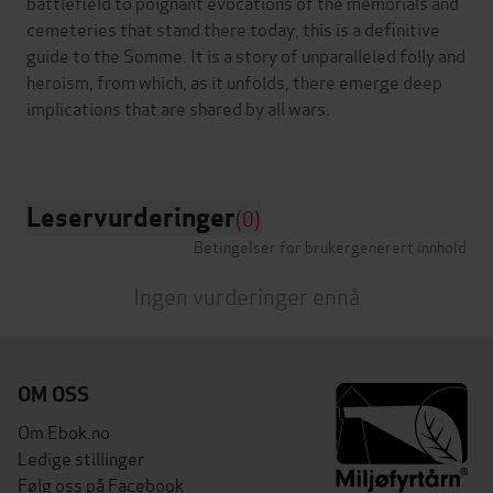
battlefield to poignant evocations of the memorials and
cemeteries that stand there today, this is a definitive
guide to the Somme. It is a story of unparalleled folly and
heroism, from which, as it unfolds, there emerge deep
implications that are shared by all wars.
Leservurderinger
(0)
Betingelser for brukergenerert innhold
Ingen vurderinger ennå
OM OSS
Om Ebok.no
Ledige stillinger
Følg oss på Facebook