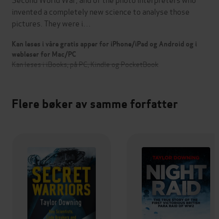
invented a completely new science to analyse those
pictures. They were i…
Kan leses i våre gratis apper for iPhone/iPad og Android og i
webleser for Mac/PC
Kan leses i iBooks, på PC, Kindle og PocketBook
Flere bøker av samme forfatter