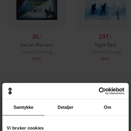
35,-
237,-
Secret Warriors
Night Raid
Taylor Downing
Taylor Downing
EBOK
EBOK
Andre har også kjøpt
Premium
Premium
Samtykke
Detaljer
Om
Vinner av Rivertonprisen
Første gang på tilbud
Vi bruker cookies