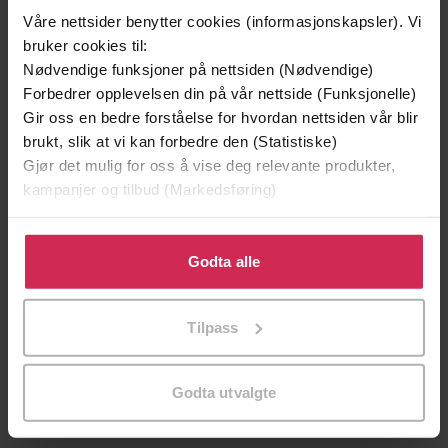
Våre nettsider benytter cookies (informasjonskapsler). Vi
bruker cookies til:
Nødvendige funksjoner på nettsiden (Nødvendige)
Forbedrer opplevelsen din på vår nettside (Funksjonelle)
Gir oss en bedre forståelse for hvordan nettsiden vår blir
brukt, slik at vi kan forbedre den (Statistiske)
Gjør det mulig for oss å vise deg relevante produkter,
kampanjer og tilbud (Markedsføring)
199,-
349,-
Klikk på «Godta alle» for å gi oss ditt samtykke til å
Minnesota
Utskudd
bruke cookies for alle disse formålene. Du kan også
Godta alle
Jo Nesbø
Jørn Lier Horst
tilpasse ditt samtykke til spesifikke formål ved å klikke
EBOK
EBOK
på «Tilpass». Du kan når som helst trekke tilbake eller
Tilpass
endre ditt samtykke.
Godta utvalgte
The Secret Battle for Aerial Intelligence
Undertittel
during World War II