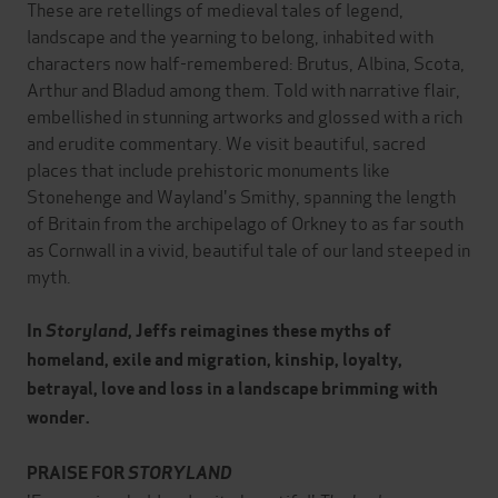
These are retellings of medieval tales of legend,
landscape and the yearning to belong, inhabited with
characters now half-remembered: Brutus, Albina, Scota,
Arthur and Bladud among them. Told with narrative flair,
embellished in stunning artworks and glossed with a rich
and erudite commentary. We visit beautiful, sacred
places that include prehistoric monuments like
Stonehenge and Wayland's Smithy, spanning the length
of Britain from the archipelago of Orkney to as far south
as Cornwall in a vivid, beautiful tale of our land steeped in
myth.
In
Storyland
, Jeffs reimagines these myths of
homeland, exile and migration, kinship, loyalty,
betrayal, love and loss in a landscape brimming with
wonder.
PRAISE FOR
STORYLAND