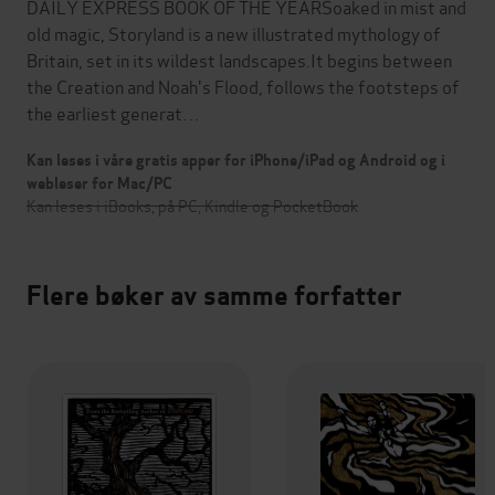
DAILY EXPRESS BOOK OF THE YEARSoaked in mist and
old magic, Storyland is a new illustrated mythology of
Britain, set in its wildest landscapes.It begins between
the Creation and Noah's Flood, follows the footsteps of
the earliest generat…
Kan leses i våre gratis apper for iPhone/iPad og Android og i
webleser for Mac/PC
Kan leses i iBooks, på PC, Kindle og PocketBook
Flere bøker av samme forfatter