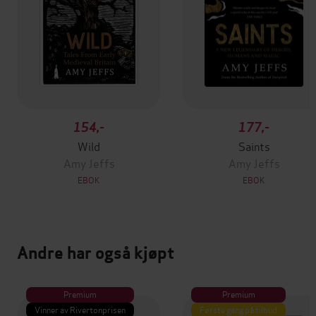
154,-
177,-
Wild
Saints
Amy Jeffs
Amy Jeffs
EBOK
EBOK
Andre har også kjøpt
Premium
Premium
Vinner av Rivertonprisen
Første gang på tilbud