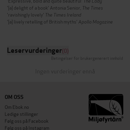
'Expressive, bold and quite beautiful'
The Lady
'[a] delight of a book' Antonia Senior,
The Times
'ravishingly lovely'
The Times Ireland
'[a] lively retelling of British myths'
Apollo Magazine
Leservurderinger
(0)
Betingelser for brukergenerert innhold
Ingen vurderinger ennå
OM OSS
Om Ebok.no
Ledige stillinger
Følg oss på Facebook
Følg oss på Instagram