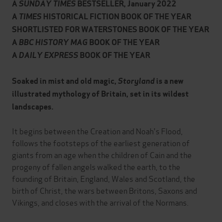
A
SUNDAY TIMES
BESTSELLER, January 2022
A
TIMES
HISTORICAL FICTION BOOK OF THE YEAR
SHORTLISTED FOR WATERSTONES BOOK OF THE YEAR
A
BBC HISTORY MAG
BOOK OF THE YEAR
A
DAILY EXPRESS
BOOK OF THE YEAR
Soaked in mist and old magic,
Storyland
is a new
illustrated mythology of Britain, set in its wildest
landscapes.
It begins between the Creation and Noah's Flood,
follows the footsteps of the earliest generation of
giants from an age when the children of Cain and the
progeny of fallen angels walked the earth, to the
founding of Britain, England, Wales and Scotland, the
birth of Christ, the wars between Britons, Saxons and
Vikings, and closes with the arrival of the Normans.