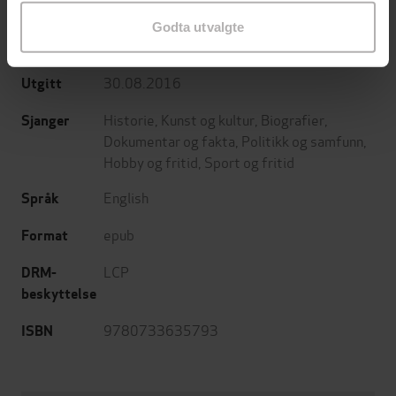
Royce Kurmelovs
(forfatter)
Forfattere
Godta utvalgte
Hachette Australia
Forlag
30.08.2016
Utgitt
Historie
,
Kunst og kultur
,
Biografier
,
Sjanger
Dokumentar og fakta
,
Politikk og samfunn
,
Hobby og fritid
,
Sport og fritid
English
Språk
epub
Format
LCP
DRM-
beskyttelse
9780733635793
ISBN