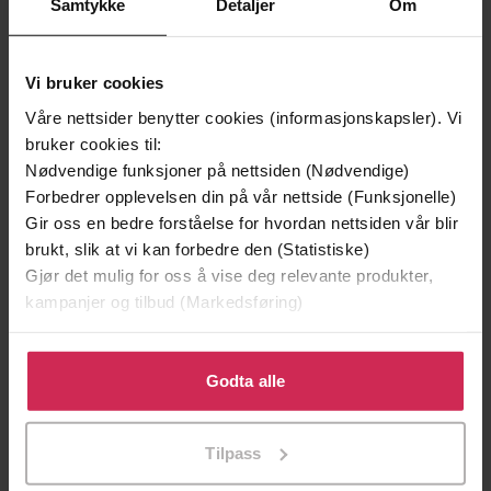
Samtykke
Detaljer
Om
Vi bruker cookies
Våre nettsider benytter cookies (informasjonskapsler). Vi
bruker cookies til:
Nødvendige funksjoner på nettsiden (Nødvendige)
Forbedrer opplevelsen din på vår nettside (Funksjonelle)
Gir oss en bedre forståelse for hvordan nettsiden vår blir
199,-
349,-
brukt, slik at vi kan forbedre den (Statistiske)
Minnesota
Utskudd
Gjør det mulig for oss å vise deg relevante produkter,
Jo Nesbø
Jørn Lier Horst
kampanjer og tilbud (Markedsføring)
EBOK
EBOK
Klikk på «Godta alle» for å gi oss ditt samtykke til å
bruke cookies for alle disse formålene. Du kan også
Godta alle
tilpasse ditt samtykke til spesifikke formål ved å klikke
The bestselling account of the decline of
Undertittel
på «Tilpass». Du kan når som helst trekke tilbake eller
Tilpass
Australian manufacturing
endre ditt samtykke.