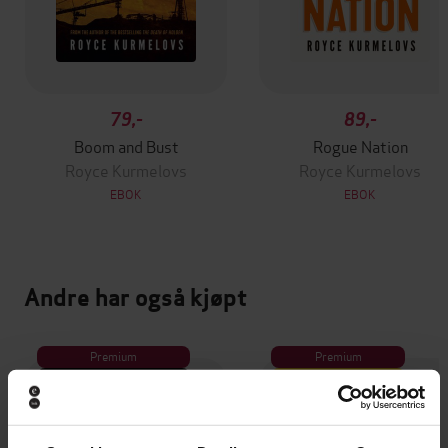
79,-
89,-
Boom and Bust
Rogue Nation
Royce Kurmelovs
Royce Kurmelovs
EBOK
EBOK
Andre har også kjøpt
Premium
Premium
Vinner av Rivertonprisen
Første gang på tilbud