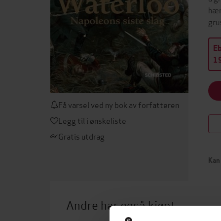
hær
gru
E
19
Få varsel ved ny bok av forfatteren
Legg til i ønskeliste
Gratis utdrag
Kan 
Andre har også kjøpt