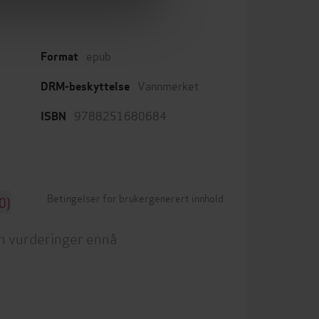
epub
Format
Vannmerket
DRM-beskyttelse
9788251680684
ISBN
Betingelser for brukergenerert innhold
0)
n vurderinger ennå