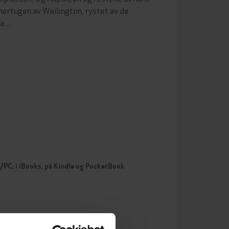
 hertugen av Wellington, rystet av de
 fa…
c/PC, i iBooks, på Kindle og PocketBook