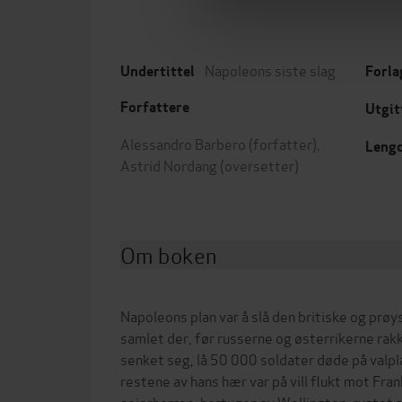
Napoleons siste slag
Undertittel
Forla
Forfattere
Utgit
Alessandro Barbero
(forfatter),
Leng
Astrid Nordang
(oversetter)
Om boken
Napoleons plan var å slå den britiske og prø
samlet der, før russerne og østerrikerne rakk
senket seg, lå 50 000 soldater døde på valp
restene av hans hær var på vill flukt mot Fra
seierherren, hertugen av Wellington, rystet