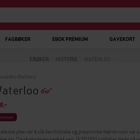
FAGBØKER
EBOK PREMIUM
GAVEKORT
EBØKER
HISTORIE
WATERLOO
ssandro Barbero
aterloo
9,-
remium
oleons plan var å slå den britiske og prøyssiske hæren som var s
ripe inn. Da skumringen senket seg, lå 50 000 soldater døde på 