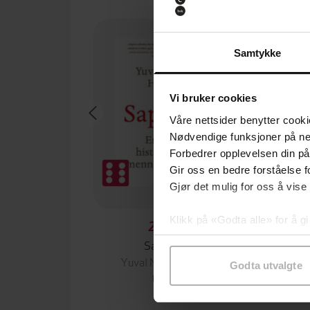
Premium
Samtykke
Vi bruker cookies
Våre nettsider benytter cooki
Nødvendige funksjoner på ne
Forbedrer opplevelsen din på
Gir oss en bedre forståelse fo
Gjør det mulig for oss å vise
Klikk på «Godta alle» for å gi
249,-
samtykke til spesifikke formå
Sapiens
H
Yuval Noah Harari
To
Godta utvalgte
EBOK