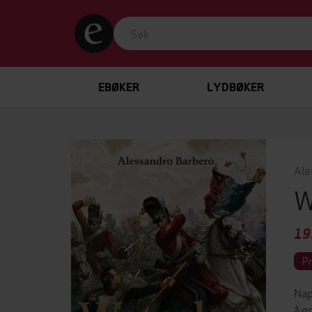
EBØKER
LYDBØKER
Ale
W
19
P
Nap
å g