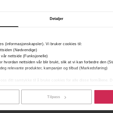
Vi anbefaler
Detaljer
es (informasjonskapsler). Vi bruker cookies til:
ttsiden (Nødvendige)
 vår nettside (Funksjonelle)
r hvordan nettsiden vår blir brukt, slik at vi kan forbedre den (St
 deg relevante produkter, kampanjer og tilbud (Markedsføring)
 oss ditt samtykke til å bruke cookies for alle disse formålene. D
449,-
249,-
l ved å klikke på «Tilpass». Du kan når som helst trekke tilbake
vitekrist
To søstre
re Skeie
Åsne Seierstad
Å
Tilpass
LYDBOK
EBOK