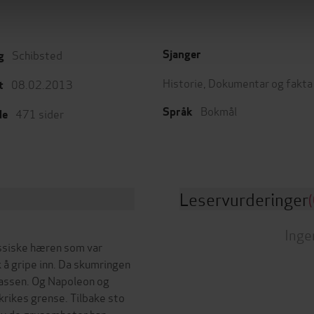
Schibsted
Sjanger
g
Historie
,
Dokumentar og fakta
08.02.2013
t
Bokmål
Språk
471
sider
de
Leservurderinger
(
Inge
yssiske hæren som var
 å gripe inn. Da skumringen
lassen. Og Napoleon og
nkrikes grense. Tilbake sto
 av de grusomheter han