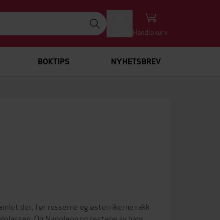
Logg inn
Handlekurv
BOKTIPS
NYHETSBREV
amlet der, før russerne og østerrikerne rakk
valplassen. Og Napoleon og restene av hans