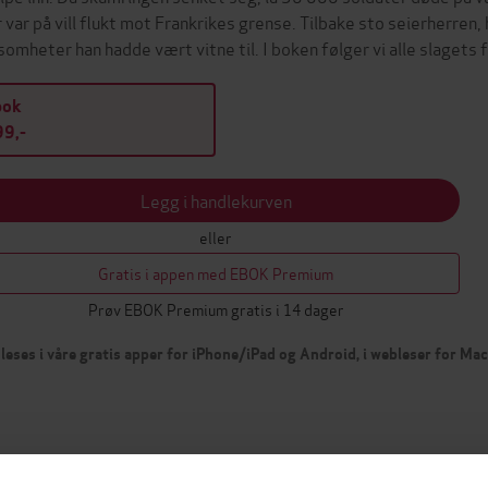
 var på vill flukt mot Frankrikes grense. Tilbake sto seierherren,
somheter han hadde vært vitne til. I boken følger vi alle slagets
bok
9,-
Legg i handlekurven
eller
Gratis i appen med EBOK Premium
Prøv EBOK Premium gratis i 14 dager
leses i våre gratis apper for iPhone/iPad og Android, i webleser for Ma