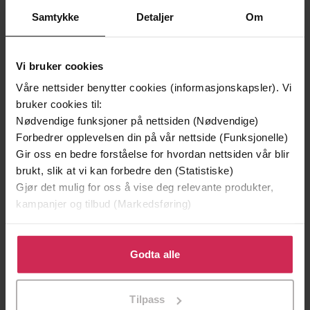
Vinner av Rivertonprisen
Første gang på tilbud
Samtykke
Detaljer
Om
Vi bruker cookies
Våre nettsider benytter cookies (informasjonskapsler). Vi
bruker cookies til:
Nødvendige funksjoner på nettsiden (Nødvendige)
Forbedrer opplevelsen din på vår nettside (Funksjonelle)
Gir oss en bedre forståelse for hvordan nettsiden vår blir
brukt, slik at vi kan forbedre den (Statistiske)
Gjør det mulig for oss å vise deg relevante produkter,
199,-
349,-
kampanjer og tilbud (Markedsføring)
Minnesota
Utskudd
Jo Nesbø
Jørn Lier Horst
Klikk på «Godta alle» for å gi oss ditt samtykke til å
EBOK
EBOK
bruke cookies for alle disse formålene. Du kan også
Godta alle
tilpasse ditt samtykke til spesifikke formål ved å klikke
på «Tilpass». Du kan når som helst trekke tilbake eller
Tilpass
endre ditt samtykke.