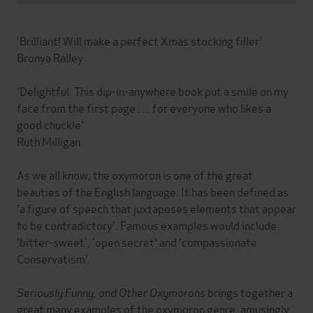
'Brilliant! Will make a perfect Xmas stocking filler'
Bronya Ralley
'Delightful. This dip-in-anywhere book put a smile on my
face from the first page . . . for everyone who likes a
good chuckle'
Ruth Milligan
As we all know, the oxymoron is one of the great
beauties of the English language. It has been defined as
'a figure of speech that juxtaposes elements that appear
to be contradictory'. Famous examples would include
'bitter-sweet', 'open secret' and 'compassionate
Conservatism'.
Seriously Funny, and Other Oxymorons
brings together a
great many examples of the oxymoron genre, amusingly