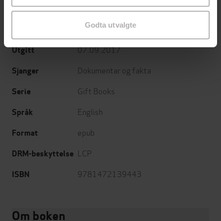
Simon Brett
(forfatter)
Forfattere
Godta utvalgte
Robinson
Forlag
07.09.2017
Utgitt
Dokumentar og fakta
Sjanger
Gift Books
Serie
English
Språk
epub
Format
LCP
DRM-beskyttelse
9781472139443
ISBN
Om boken