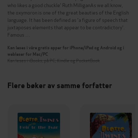
who likes a good chuckle' Ruth MilliganAs we all know,
the oxymoron is one of the great beauties of the English
language. It has been defined as 'a figure of speech that
juxtaposes elements that appear to be contradictory'.
Famous …
Kan leses i våre gratis apper for iPhone/iPad og Android og i
webleser for Mac/PC
Kan leses i iBooks, på PC, Kindle og PocketBook
Flere bøker av samme forfatter