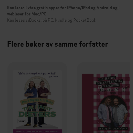
Kan leses i våre gratis apper for iPhone/iPad og Android og i
webleser for Mac/PC
Kan leses i iBooks, på PC, Kindle og PocketBook
Flere bøker av samme forfatter