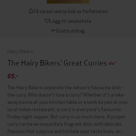
Få varsel ved ny bok av forfatteren
Legg til i ønskeliste
Gratis utdrag
Hairy Bikers
The Hairy Bikers' Great Curries
65,-
The Hairy Bikers celebrate the nation's favourite dish -
the curry.Who doesn't love a curry? Whether it's a take-
away korma at your kitchen table or a lamb biryani at your
local Indian restaurant, a curry is everyone's favourite
Friday night supper. But curry is so much more. A proper
curry can be an exquisitely fragrant dish, with delicate
flavours that surprise and titillate your taste buds, an…