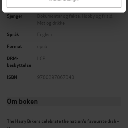
28.02.2013
Utgitt
Dokumentar og fakta
,
Hobby og fritid
,
Sjanger
Mat og drikke
English
Språk
epub
Format
LCP
DRM-
beskyttelse
9780297867340
ISBN
Om boken
The Hairy Bikers celebrate the nation's favourite dish -