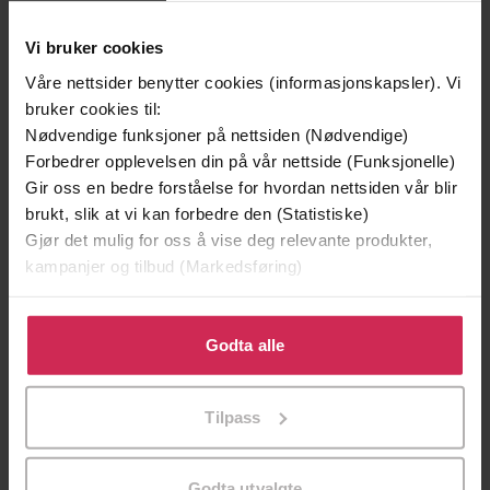
Vi bruker cookies
Våre nettsider benytter cookies (informasjonskapsler). Vi
bruker cookies til:
Nødvendige funksjoner på nettsiden (Nødvendige)
Forbedrer opplevelsen din på vår nettside (Funksjonelle)
199,-
349,-
Gir oss en bedre forståelse for hvordan nettsiden vår blir
Minnesota
Utskudd
brukt, slik at vi kan forbedre den (Statistiske)
Jo Nesbø
Jørn Lier Horst
Gjør det mulig for oss å vise deg relevante produkter,
EBOK
EBOK
kampanjer og tilbud (Markedsføring)
Klikk på «Godta alle» for å gi oss ditt samtykke til å
bruke cookies for alle disse formålene. Du kan også
Godta alle
Celebrating the nations' favourite dish
Undertittel
tilpasse ditt samtykke til spesifikke formål ved å klikke
på «Tilpass». Du kan når som helst trekke tilbake eller
Hairy Bikers
(forfatter)
Forfattere
Tilpass
endre ditt samtykke.
Weidenfeld & Nicolson
Forlag
Godta utvalgte