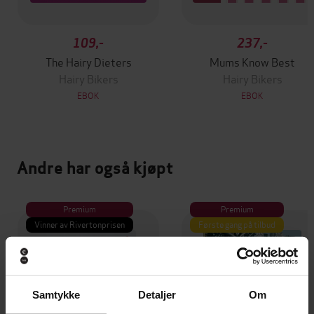
109,-
237,-
The Hairy Dieters
Mums Know Best
Hairy Bikers
Hairy Bikers
EBOK
EBOK
Andre har også kjøpt
Premium
Premium
Vinner av Rivertonprisen
Første gang på tilbud
Samtykke
Detaljer
Om