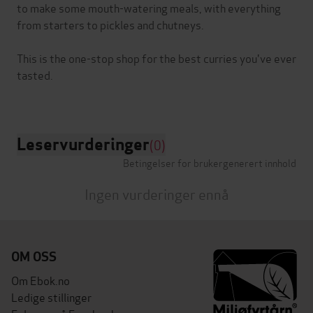
to make some mouth-watering meals, with everything
from starters to pickles and chutneys.
This is the one-stop shop for the best curries you've ever
tasted.
Leservurderinger
(0)
Betingelser for brukergenerert innhold
Ingen vurderinger ennå
OM OSS
Om Ebok.no
Ledige stillinger