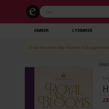
EBØKER
LYDBØKER
Vi har dessverre ikke tillatelse til å selge boken
EBØK
Fel
H
23