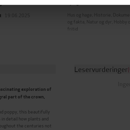
OH
Sjanger
g
Hus og hage
,
Historie
,
Dokume
19.06.2025
t
og fakta
,
Natur og dyr
,
Hobby 
fritid
Leservurderinger
(
Inge
ascinating exploration of
ral part of the crown,
 poppy, this beautifully
 in detail how plants and
oughout the centuries not