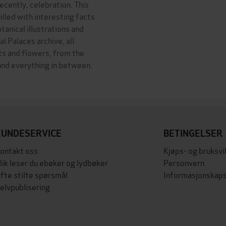
ecently, celebration. This
illed with interesting facts
tanical illustrations and
l Palaces archive, all
ts and flowers, from the
and everything in between.
KUNDESERVICE
BETINGELSER
ontakt oss
Kjøps- og bruksvi
lik leser du ebøker og lydbøker
Personvern
fte stilte spørsmål
Informasjonskaps
elvpublisering