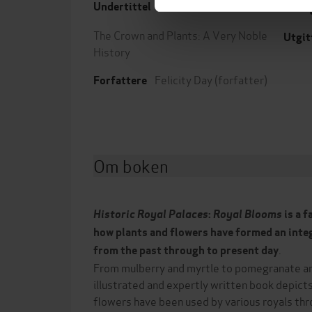
Undertittel
Forla
The Crown and Plants: A Very Noble
Utgit
History
Felicity Day
(forfatter)
Forfattere
Om boken
Historic Royal Palaces
:
Royal Blooms
is a f
how plants and flowers have formed an integ
.
from the past through to present day
From mulberry and myrtle to pomegranate and
illustrated and expertly written book depicts
flowers have been used by various royals thr