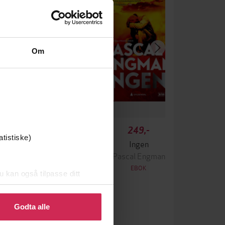
Om
349,-
249,-
atistiske)
Krigen
Ingen
ascal Engman
Pascal Engman
EBOK
EBOK
u kan også tilpasse ditt
 eller endre ditt samtykke.
Godta alle