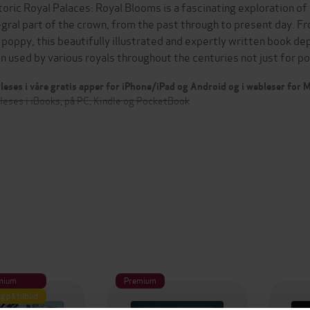
toric Royal Palaces: Royal Blooms is a fascinating exploration o
egral part of the crown, from the past through to present day. 
 poppy, this beautifully illustrated and expertly written book de
n used by various royals throughout the centuries not just for 
leses i våre gratis apper for iPhone/iPad og Android og i webleser for
leses i iBooks, på PC, Kindle og PocketBook
mium
Premium
g på tilbud