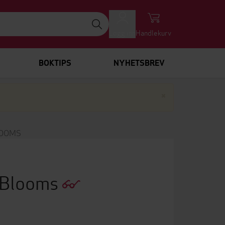
Logg inn
Handlekurv
BOKTIPS
NYHETSBREV
Lukk
×
LOOMS
l Blooms