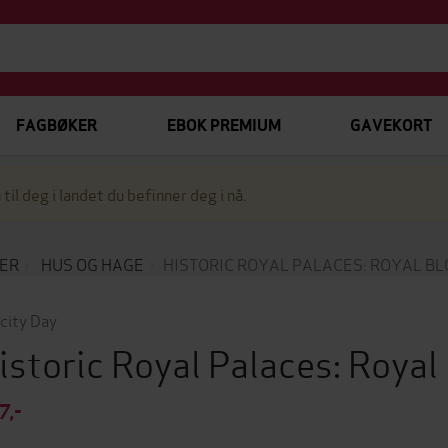
FAGBØKER
EBOK PREMIUM
GAVEKORT
 til deg i landet du befinner deg i nå.
ER
HUS OG HAGE
HISTORIC ROYAL PALACES: ROYAL B
icity Day
istoric Royal Palaces: Roya
7,-