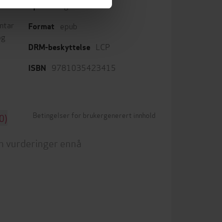
English
Språk
ntar
epub
Format
og
LCP
DRM-beskyttelse
9781035423415
ISBN
Betingelser for brukergenerert innhold
0)
n vurderinger ennå