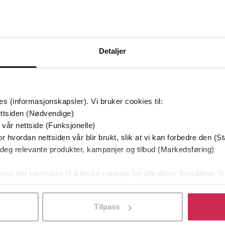
Detaljer
es (informasjonskapsler). Vi bruker cookies til:
ttsiden (Nødvendige)
 vår nettside (Funksjonelle)
349,-
149,-
r hvordan nettsiden vår blir brukt, slik at vi kan forbedre den (St
Utskudd
En lykkelig familie
 deg relevante produkter, kampanjer og tilbud (Markedsføring)
 Lier Horst
Stian Hjelvin Andersen
P
EBOK
EBOK
 oss ditt samtykke til å bruke cookies for alle disse formålene. D
l ved å klikke på «Tilpass». Du kan når som helst trekke tilbake
Tilpass