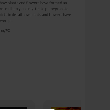
f how plants and flowers have formed an
From mulberry and myrtle to pomegranate
picts in detail how plants and flowers have
power, p…
 Mac/PC