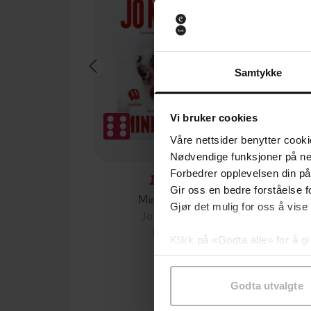
Samtykke
Vi bruker cookies
Våre nettsider benytter cooki
Nødvendige funksjoner på ne
Forbedrer opplevelsen din på
199,-
Gir oss en bedre forståelse fo
Minnesota
Gjør det mulig for oss å vise
Jo Nesbø
Jørn
EBOK
Klikk på «Godta alle» for å gi
samtykke til spesifikke formå
Godta utvalgte