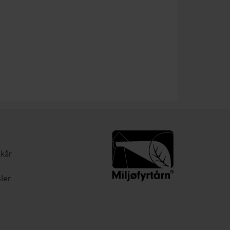
lkår
ler