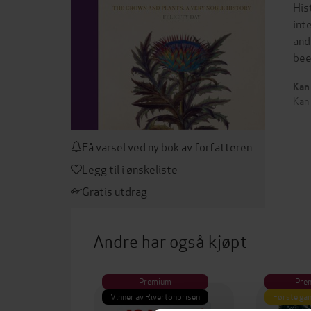
His
int
and
bee
Kan 
Kan 
Få varsel ved ny bok av forfatteren
Legg til i ønskeliste
Gratis utdrag
Andre har også kjøpt
Premium
Pre
Vinner av Rivertonprisen
Første gan