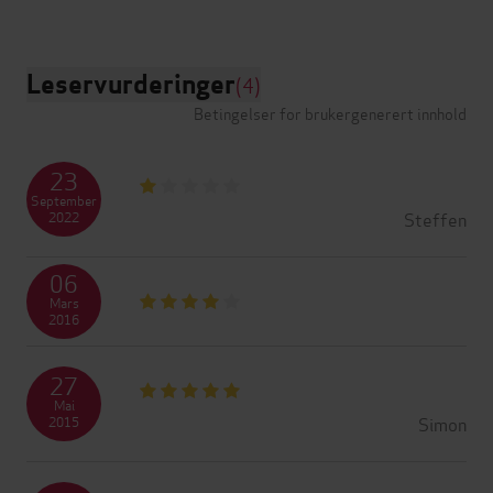
Leservurderinger
(4)
Betingelser for brukergenerert innhold
23
September
Steffen
2022
06
Mars
2016
27
Mai
Simon
2015