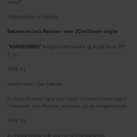
saker!”
Independent on Sunday
Bøkene om Jack Reacher - over 20 millioner solgte
Asbjørn Slettemark og Aslak Nore, OP-
"KONGESERIE!"
5.no
TIME 61
Iskald vinter i Sør-Dakota
En buss skrenser og krasjer mens stormen tetner seg til.
I baksetet: Jack Reacher, en haiker på vei til ingensteder.
TIME 31
En modig kvinne står opp for rettferdigheten.