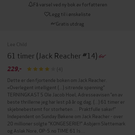
Få varsel ved ny bok av forfatteren
Legg til i ønskeliste
Gratis utdrag
Lee Child
61 timer
(Jack Reacher #14)
229,-
(4)
Dette er den fjortende boken om Jack Reacher.
«Overlegent intelligent (...) sitrende spenning"
TERNINGKAST 5 Ole Jacob Hoel, Adresseavisen ”en av
beste thrillerne jeg har lest på år og dag. (...) 61 timer er
skjebnebestemt for storheten … Praktfulle saker!”
Independent on Sunday Bøkene om Jack Reacher - over
20 millioner solgte "KONGESERIE!" Asbjørn Slettemark
og Aslak Nore, OP-5.no TIME 61 Is…