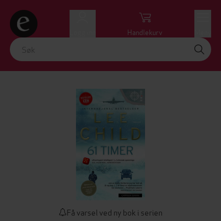
Logg inn
Handlekurv
Meny
Få varsel ved ny bok i serien