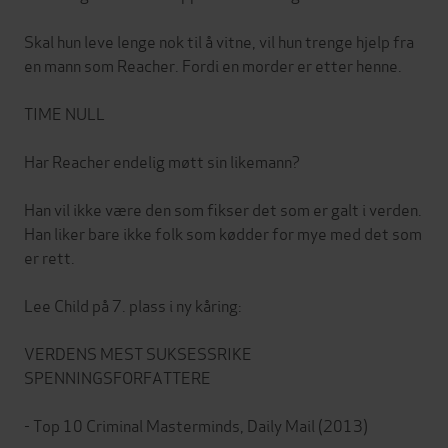
Skal hun leve lenge nok til å vitne, vil hun trenge hjelp fra
en mann som Reacher. Fordi en morder er etter henne.
TIME NULL
Har Reacher endelig møtt sin likemann?
Han vil ikke være den som fikser det som er galt i verden.
Han liker bare ikke folk som kødder for mye med det som
er rett.
Lee Child på 7. plass i ny kåring:
VERDENS MEST SUKSESSRIKE
SPENNINGSFORFATTERE
- Top 10 Criminal Masterminds, Daily Mail (2013)