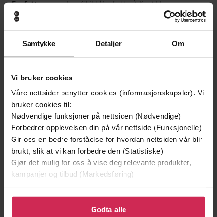
Lee Child
(forfatter),
Kurt Hanssen
Forfattere
(oversetter)
Cappelen Damm
Forlag
Samtykke
Detaljer
Om
20.05.2014
Utgitt
408
sider
Lengde
Vi bruker cookies
Våre nettsider benytter cookies (informasjonskapsler). Vi
Krim
Sjanger
bruker cookies til:
Jack Reacher
Serie
Nødvendige funksjoner på nettsiden (Nødvendige)
Forbedrer opplevelsen din på vår nettside (Funksjonelle)
14
Nummer i
Gir oss en bedre forståelse for hvordan nettsiden vår blir
serie
brukt, slik at vi kan forbedre den (Statistiske)
Gjør det mulig for oss å vise deg relevante produkter,
Bokmål
Språk
kampanjer og tilbud (Markedsføring)
epub
Format
Klikk på «Godta alle» for å gi oss ditt samtykke til å
Vannmerket
DRM-
bruke cookies for alle disse formålene. Du kan også
Godta alle