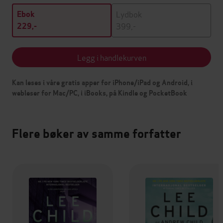
Lydbok
Ebok
399,-
229,-
Legg i handlekurven
Kan leses i våre gratis apper for iPhone/iPad og Android, i
webleser for Mac/PC, i iBooks, på Kindle og PocketBook
Flere bøker av samme forfatter